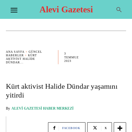
Alevi Gazetesi
ANA SAYFA
GÜNCEL
3
HABERLER
KÜRT
TEMMUZ
AKTIVIST HALIDE
2023
DÜNDAR...
Kürt aktivist Halide Dündar yaşamını
yitirdi
By
ALEVI GAZETESI HABER MERKEZI
FACEBOOK
X