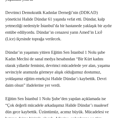
Devrimci Demokratik Kadınlar Derneği’nin (DDKAD)
yöneticisi Halide Dündar 61 yaşında vefat etti. Dündar, kalp
yetmezliği nedeniyle İstanbul’da bir hastanede yaklaşık bir aydır
entübe ediliyordu. Dündar’ın cenazesi yarın Amed’in Licê
(Lice) ilçesinde toprağa verilecek.
Dündar’ın yaşamını yitiren Eğitim Sen İstanbul 1 Nolu şube
Kadın Meclisi de sanal medya hesabından “Bir Kürt kadını
olarak yıllardır feminist, devrimci mücadelede yer alan, yaşama
sevinciyle aramızda görmeye alışık olduğumuz dostumuz,
yoldaşımız eğitim emekçisi Halide Dündar’ı kaybettik. Devri
daim olsun” ifadelerine yer verdi.
Eğitim Sen İstanbul 1 Nolu Şube’den yapılan açıklamada ise
“Çok değerli mücadele arkadaşımız Halide Dündar’ı maalesef
dün gece kaybettik. Üzüntümüz, acımız büyük. Mücadelesi ve