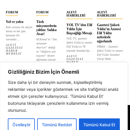
FORUM
FORUM
ALEVI
ALEVI
HABERLERI
HABERLERI
Yol ve yolcu
Türk
YOL TV’den Elif
Gazeteci Şükrü
misyonerlerin
Kürt sorunu iki yüzyılı
Yıldız İçin
Yıldız’ın Annesi
yıldızı: Sıdıka
bulan ve her gün
Başsağlığı Mesajı
Elif Yıldız
Avar!
kanayan bir
nefeslerle
YOL TV, gazeteci
sorundur....
M.Kemal’in “Sen
uğurlandı
Şükrü Yıldız'ın annesi
misyoner
ALEVI
Elif Yıldız'ın 78
PİRHA – Gazeteci
Avar’sın” dediği
GAZETESI
HABER
yaşında İstanbul'da...
Şükrü Yıldız’ın annesi
ve “dağlara ışık
MERKEZI
Elif Yıldız İstanbul
taşıyan” efsane
ALEVI
Garip Dede...
GAZETESI
öğretmen olarak
HABER
tanıtılan...
ALEVI
MERKEZI
GAZETESI
ALEVI
HABER
Gizliliğiniz Bizim İçin Önemli
GAZETESI
MERKEZI
HABER
MERKEZI
Size daha iyi bir deneyim sunmak, kişiselleştirilmiş
reklamlar veya içerikler göstermek ve site trafiğimizi analiz
etmek için çerezler kullanıyoruz. ‘Tümünü Kabul Et’
butonuna tıklayarak çerezlerin kullanımına izin vermiş
olursunuz.
Alevi Gazetesi
Özelleştir
Tümünü Reddet
Tümünü Kabul Et
© 1999 - 2026 Tüm Hakları Saklıdır. Alevi Gazetesi