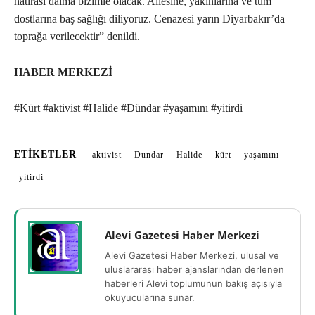
hatırası daima bizimle olacak. Ailesine, yakınlarına ve tüm
dostlarına baş sağlığı diliyoruz. Cenazesi yarın Diyarbakır’da
toprağa verilecektir” denildi.
HABER MERKEZİ
#Kürt #aktivist #Halide #Dündar #yaşamını #yitirdi
ETIKETLER
aktivist
Dundar
Halide
kürt
yaşamını
yitirdi
Alevi Gazetesi Haber Merkezi
Alevi Gazetesi Haber Merkezi, ulusal ve
uluslararası haber ajanslarından derlenen
haberleri Alevi toplumunun bakış açısıyla
okuyucularına sunar.