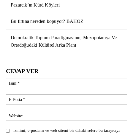
Pazarcık’ın Kürd Köyleri
Bu fırtına nereden kopuyor? BAHOZ
Demokratik Toplum Paradigmasının, Mezopotamya Ve
Ortadoğudaki Kültürel Arka Planı
CEVAP VER
İsi
E-
Pos
Web
Ismimi, e-postamı ve web sitemi bir dahaki sefere bu tarayıcıya