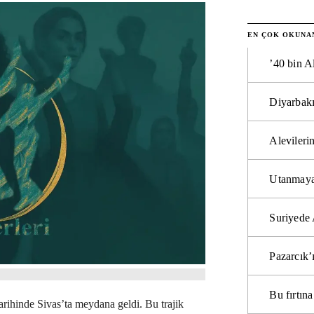
EN ÇOK OKUNA
’40 bin A
Diyarbakı
Alevilerin
Utanmaya
Suriyede 
Pazarcık’
Bu fırtı
ihinde Sivas’ta meydana geldi. Bu trajik