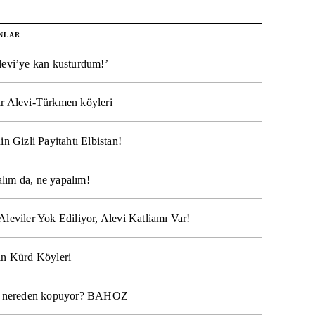
NLAR
levi’ye kan kusturdum!’
r Alevi-Türkmen köyleri
in Gizli Payitahtı Elbistan!
lım da, ne yapalım!
Aleviler Yok Ediliyor, Alevi Katliamı Var!
ın Kürd Köyleri
na nereden kopuyor? BAHOZ