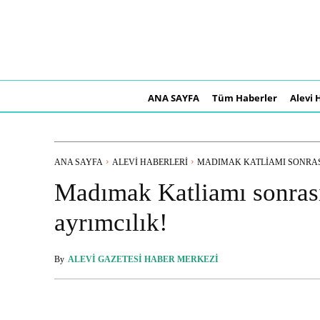
ANA SAYFA
Tüm Haberler
Alevi 
ANA SAYFA
ALEVI HABERLERI
MADIMAK KATLIAMI SONRASI
Madımak Katliamı sonrası
ayrımcılık!
By
ALEVI GAZETESI HABER MERKEZI