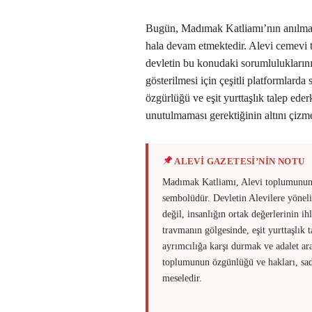
Bugün, Madımak Katliamı’nın anılmas
hala devam etmektedir. Alevi cemevi te
devletin bu konudaki sorumluluklarını
gösterilmesi için çeşitli platformlarda
özgürlüğü ve eşit yurttaşlık talep ede
unutulmaması gerektiğinin altını çizme
ALEVİ GAZETESİ’NİN NOTU
Madımak Katliamı, Alevi toplumunun m
sembolüdür. Devletin Alevilere yönelik
değil, insanlığın ortak değerlerinin ih
travmanın gölgesinde, eşit yurttaşlık 
ayrımcılığa karşı durmak ve adalet a
toplumunun özgünlüğü ve hakları, sade
meseledir.