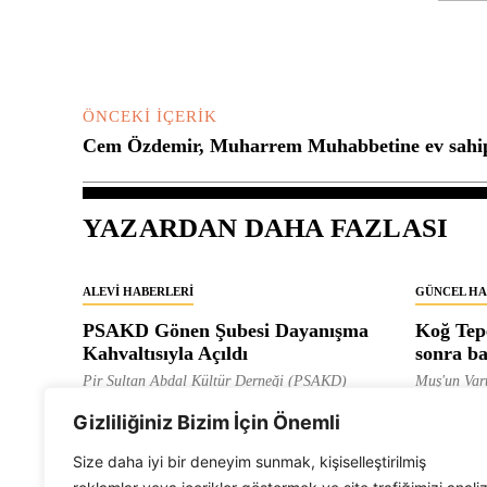
Yorum:
ÖNCEKI İÇERIK
Cem Özdemir, Muharrem Muhabbetine ev sahipl
YAZARDAN DAHA FAZLASI
ALEVI HABERLERI
GÜNCEL HA
PSAKD Gönen Şubesi Dayanışma
Koğ Tepe
Kahvaltısıyla Açıldı
sonra ba
Pir Sultan Abdal Kültür Derneği (PSAKD)
Muş'un Vart
Gönen Şubesi, 15 Ekim 2023...
düzenlenen 
Gizliliğiniz Bizim İçin Önemli
ALEVI GAZETESI
HASAN ALI
Size daha iyi bir deneyim sunmak, kişiselleştirilmiş