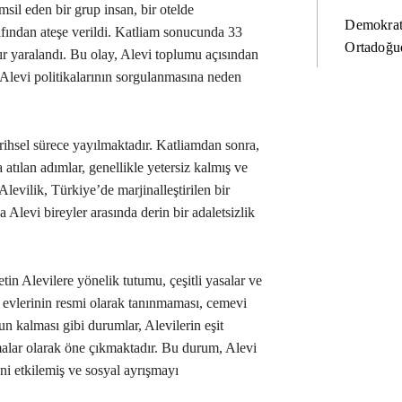
msil eden bir grup insan, bir otelde
Demokrat
afından ateşe verildi. Katliam sonucunda 33
Ortadoğud
ağır yaralandı. Bu olay, Alevi toplumu açısından
 Alevi politikalarının sorgulanmasına neden
tarihsel sürece yayılmaktadır. Katliamdan sonra,
atılan adımlar, genellikle yetersiz kalmış ve
Alevilik, Türkiye’de marjinalleştirilen bir
 Alevi bireyler arasında derin bir adaletsizlik
in Alevilere yönelik tutumu, çeşitli yasalar ve
m evlerinin resmi olarak tanınmaması, cemevi
n kalması gibi durumlar, Alevilerin eşit
amalar olarak öne çıkmaktadır. Bu durum, Alevi
i etkilemiş ve sosyal ayrışmayı