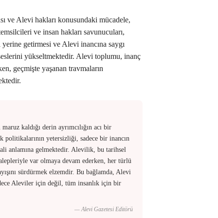
ı ve Alevi hakları konusundaki mücadele,
msilcileri ve insan hakları savunucuları,
 yerine getirmesi ve Alevi inancına saygı
 seslerini yükseltmektedir. Alevi toplumu, inanç
rken, geçmişte yaşanan travmaların
ktedir.
aruz kaldığı derin ayrımcılığın acı bir
 politikalarının yetersizliği, sadece bir inancın
lali anlamına gelmektedir. Alevilik, bu tarihsel
talepleriyle var olmaya devam ederken, her türlü
rayışını sürdürmek elzemdir. Bu bağlamda, Alevi
ce Aleviler için değil, tüm insanlık için bir
— Alevi Gazetesi Editörü