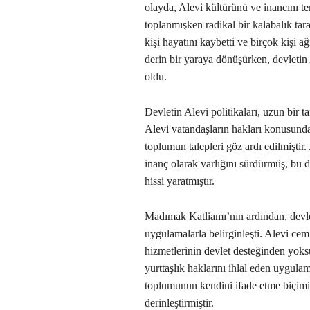
olayda, Alevi kültürünü ve inancını te
toplanmışken radikal bir kalabalık tar
kişi hayatını kaybetti ve birçok kişi 
derin bir yaraya dönüşürken, devletin
oldu.
Devletin Alevi politikaları, uzun bir 
Alevi vatandaşların hakları konusunda 
toplumun talepleri göz ardı edilmiştir. 
inanç olarak varlığını sürdürmüş, bu da
hissi yaratmıştır.
Madımak Katliamı’nın ardından, devlet
uygulamalarla belirginleşti. Alevi ce
hizmetlerinin devlet desteğinden yoksu
yurttaşlık haklarını ihlal eden uygul
toplumunun kendini ifade etme biçimin
derinleştirmiştir.