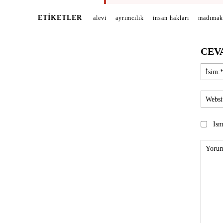
ETIKETLER
alevi
ayrımcılık
insan hakları
madımak
CEV
Ism