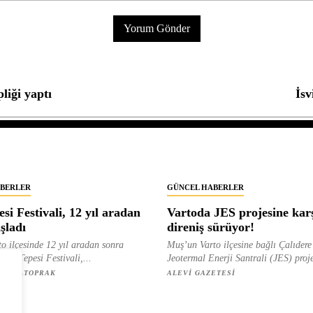
iği yaptı
İs
BERLER
GÜNCEL HABERLER
si Festivali, 12 yıl aradan
Vartoda JES projesine kar
şladı
direniş sürüyor!
o ilçesinde 12 yıl aradan sonra
Muş’un Varto ilçesine bağlı Çalıder
Koğ Tepesi Festivali,...
Jeotermal Enerji Santrali (JES) proje
 KIZILTOPRAK
ALEVI GAZETESI