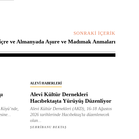
SONRAKI İÇERIK
viçre ve Almanyada Aşure ve Madımak Anmaları
ALEVI HABERLERI
şı
Alevi Kültür Dernekleri
Hacıbektaşta Yürüyüş Düzenliyor
e Köyü’nde,
Alevi Kültür Dernekleri (AKD), 16-18 Ağustos
sine...
2026 tarihlerinde Hacıbektaş’ta düzenlenecek
olan...
ŞEHRIBANU BEKTAŞ