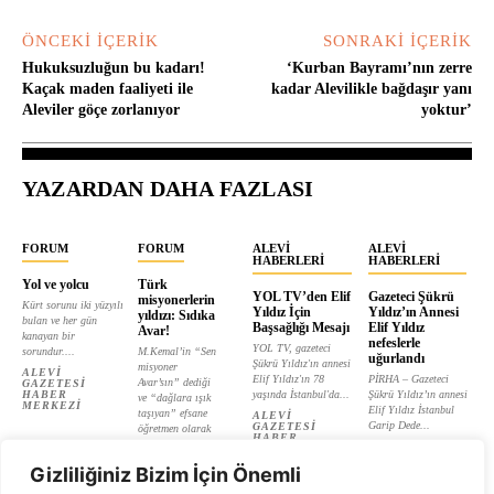
ÖNCEKI İÇERIK
SONRAKI İÇERIK
Hukuksuzluğun bu kadarı!
‘Kurban Bayramı’nın zerre
Kaçak maden faaliyeti ile
kadar Alevilikle bağdaşır yanı
Aleviler göçe zorlanıyor
yoktur’
YAZARDAN DAHA FAZLASI
FORUM
FORUM
ALEVI
ALEVI
HABERLERI
HABERLERI
Yol ve yolcu
Türk
YOL TV’den Elif
Gazeteci Şükrü
misyonerlerin
Kürt sorunu iki yüzyılı
Yıldız İçin
Yıldız’ın Annesi
yıldızı: Sıdıka
bulan ve her gün
Başsağlığı Mesajı
Elif Yıldız
Avar!
kanayan bir
nefeslerle
YOL TV, gazeteci
sorundur....
M.Kemal’in “Sen
uğurlandı
Şükrü Yıldız'ın annesi
misyoner
ALEVI
Elif Yıldız'ın 78
PİRHA – Gazeteci
Avar’sın” dediği
GAZETESI
HABER
yaşında İstanbul'da...
Şükrü Yıldız’ın annesi
ve “dağlara ışık
MERKEZI
Elif Yıldız İstanbul
taşıyan” efsane
ALEVI
Garip Dede...
GAZETESI
öğretmen olarak
HABER
tanıtılan...
ALEVI
MERKEZI
GAZETESI
ALEVI
HABER
Gizliliğiniz Bizim İçin Önemli
GAZETESI
MERKEZI
HABER