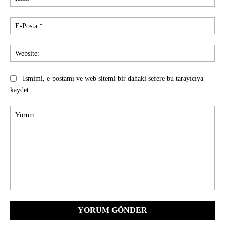
E-
Pos
Web
Ismimi, e-postamı ve web sitemi bir dahaki sefere bu tarayıcıya
kaydet.
Yorum: