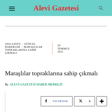
Alevi Gazetesi
ANA SAYFA
GÜNCEL
20
HABERLER
MARAŞLILAR
TEMMUZ
TOPRAKLARINA SAHIP
2021
ÇIKMALI
Maraşlılar topraklarına sahip çıkmalı
By
ALEVI GAZETESI HABER MERKEZI
FACEBOOK
X