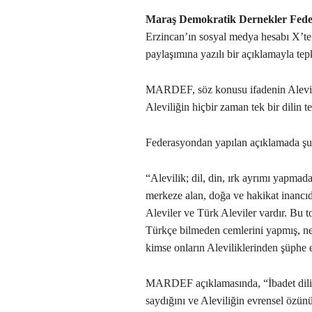
Maraş Demokratik Dernekler Fed
Erzincan’ın sosyal medya hesabı X’te 
paylaşımına yazılı bir açıklamayla tepk
MARDEF, söz konusu ifadenin Alevi top
Aleviliğin hiçbir zaman tek bir dilin 
Federasyondan yapılan açıklamada şu i
“Alevilik; dil, din, ırk ayrımı yapmad
merkeze alan, doğa ve hakikat inancıd
Aleviler ve Türk Aleviler vardır. Bu 
Türkçe bilmeden cemlerini yapmış, nefe
kimse onların Aleviliklerinden şüphe 
MARDEF açıklamasında, “İbadet dili T
saydığını ve Aleviliğin evrensel özünü