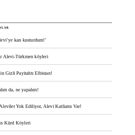
NLAR
levi’ye kan kusturdum!’
r Alevi-Türkmen köyleri
in Gizli Payitahtı Elbistan!
lım da, ne yapalım!
Aleviler Yok Ediliyor, Alevi Katliamı Var!
ın Kürd Köyleri