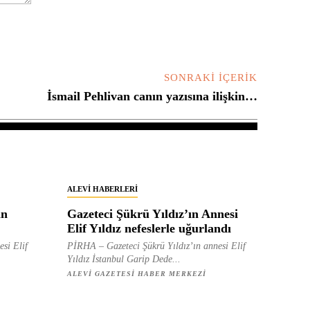
SONRAKI İÇERIK
İsmail Pehlivan canın yazısına ilişkin…
ALEVI HABERLERI
in
Gazeteci Şükrü Yıldız’ın Annesi
Elif Yıldız nefeslerle uğurlandı
esi Elif
PİRHA – Gazeteci Şükrü Yıldız’ın annesi Elif
Yıldız İstanbul Garip Dede...
ALEVI GAZETESI HABER MERKEZI