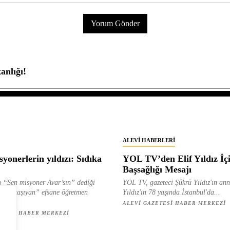
anlığı!
ALEVI HABERLERI
yonerlerin yıldızı: Sıdıka
YOL TV’den Elif Yıldız İç
Başsağlığı Mesajı
 “Sen misyoner Avar’sın” dediği
YOL TV, gazeteci Şükrü Yıldız'ın ann
 ışık taşıyan” efsane öğretmen
Yıldız'ın 78 yaşında İstanbul'da...
ılan...
ALEVI GAZETESI HABER MERKEZI
ETESI HABER MERKEZI