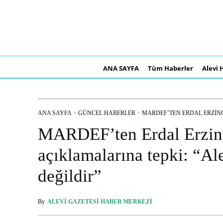
ANA SAYFA
Tüm Haberler
Alevi 
ANA SAYFA
GÜNCEL HABERLER
MARDEF’TEN ERDAL ERZINC
MARDEF’ten Erdal Erzin
açıklamalarına tepki: “Ale
değildir”
By
ALEVI GAZETESI HABER MERKEZI