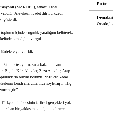
Bu fırtı
erasyonu
(MARDEF), sanatçı Erdal
yaptığı “Aleviliğin ibadet dili Türkçedir”
Demokrat
i gösterdi.
Ortadoğud
lumu içinde kırgınlık yarattığını belirterek,
tekelinde olmadığını vurguladı.
fadelere yer verildi:
an 72 millete aynı nazarla bakan, insanı
ır. Bugün Kürt Aleviler, Zaza Aleviler, Arap
toplulukların büyük bölümü 1950’lere kadar
slerini kendi ana dillerinde söylemiştir. Hiç
etmemiştir.”
ürkçedir” ifadesinin tarihsel gerçekleri yok
 daraltan bir yaklaşım olduğunu belirterek,