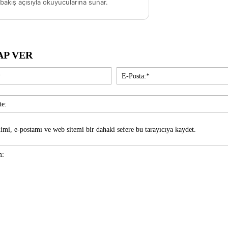
akış açısıyla okuyucularına sunar.
AP VER
İsim:*
imi, e-postamı ve web sitemi bir dahaki sefere bu tarayıcıya kaydet.