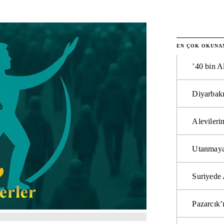
EN ÇOK OKUNA
’40 bin A
Diyarbakı
Alevilerin
Utanmaya
Suriyede 
Pazarcık’