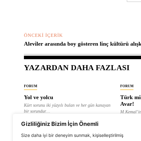
Yorum:
ÖNCEKI İÇERIK
Aleviler arasında boy gösteren linç kültürü alışk
YAZARDAN DAHA FAZLASI
FORUM
FORUM
Yol ve yolcu
Türk mis
Avar!
Kürt sorunu iki yüzyılı bulan ve her gün kanayan
bir sorundur....
M.Kemal’in
ve “dağlara
ALEVI GAZETESI HABER MERKEZI
Gizliliğiniz Bizim İçin Önemli
olarak tanıt
ALEVI GAZ
Size daha iyi bir deneyim sunmak, kişiselleştirilmiş