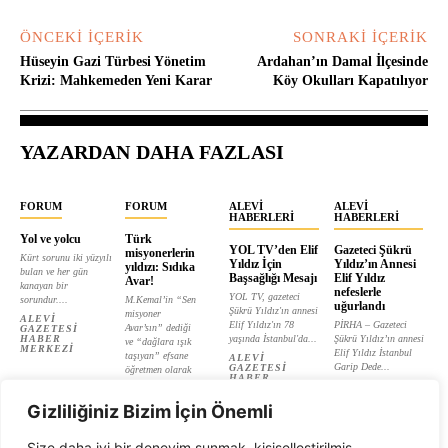
ÖNCEKI İÇERIK
SONRAKI İÇERIK
Hüseyin Gazi Türbesi Yönetim
Ardahan’ın Damal İlçesinde
Krizi: Mahkemeden Yeni Karar
Köy Okulları Kapatılıyor
YAZARDAN DAHA FAZLASI
FORUM
FORUM
ALEVI
ALEVI
HABERLERI
HABERLERI
Yol ve yolcu
Türk
YOL TV’den Elif
Gazeteci Şükrü
misyonerlerin
Kürt sorunu iki yüzyılı
Yıldız İçin
Yıldız’ın Annesi
yıldızı: Sıdıka
bulan ve her gün
Başsağlığı Mesajı
Elif Yıldız
Avar!
kanayan bir
nefeslerle
YOL TV, gazeteci
sorundur....
M.Kemal’in “Sen
uğurlandı
Şükrü Yıldız'ın annesi
misyoner
ALEVI
Elif Yıldız'ın 78
PİRHA – Gazeteci
Avar’sın” dediği
GAZETESI
HABER
yaşında İstanbul'da...
Şükrü Yıldız’ın annesi
ve “dağlara ışık
MERKEZI
Elif Yıldız İstanbul
taşıyan” efsane
ALEVI
Garip Dede...
GAZETESI
öğretmen olarak
HABER
tanıtılan...
ALEVI
MERKEZI
GAZETESI
ALEVI
HABER
Gizliliğiniz Bizim İçin Önemli
GAZETESI
MERKEZI
HABER
MERKEZI
Size daha iyi bir deneyim sunmak, kişiselleştirilmiş