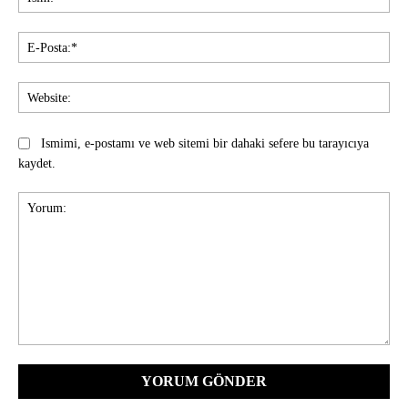
E-
Pos
Web
Ismimi, e-postamı ve web sitemi bir dahaki sefere bu tarayıcıya
kaydet.
Yorum: