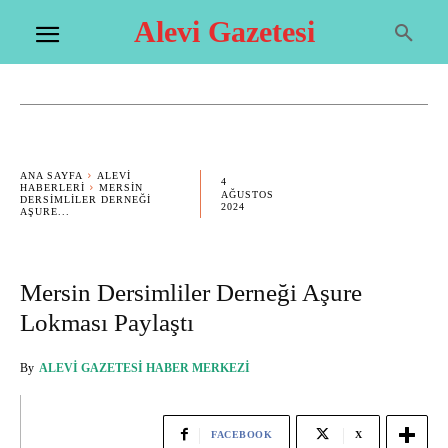
Alevi Gazetesi
ANA SAYFA
ALEVI
4
HABERLERI
MERSIN
AĞUSTOS
DERSIMLILER DERNEĞI
2024
AŞURE...
Mersin Dersimliler Derneği Aşure
Lokması Paylaştı
By
ALEVI GAZETESI HABER MERKEZI
FACEBOOK
X