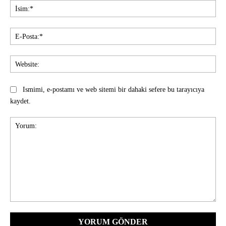
İsi
E-
Pos
Web
Ismimi, e-postamı ve web sitemi bir dahaki sefere bu tarayıcıya
kaydet.
Yorum: