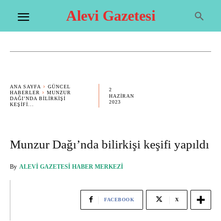
Alevi Gazetesi
ANA SAYFA
GÜNCEL
2
HABERLER
MUNZUR
HAZIRAN
DAĞI’NDA BILIRKIŞI
2023
KEŞIFI...
Munzur Dağı’nda bilirkişi keşifi yapıldı
By
ALEVI GAZETESI HABER MERKEZI
FACEBOOK
X