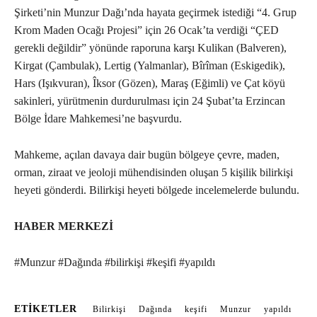
Şirketi’nin Munzur Dağı’nda hayata geçirmek istediği “4. Grup
Krom Maden Ocağı Projesi” için 26 Ocak’ta verdiği “ÇED
gerekli değildir” yönünde raporuna karşı Kulikan (Balveren),
Kirgat (Çambulak), Lertig (Yalmanlar), Bîrîman (Eskigedik),
Hars (Işıkvuran), Îksor (Gözen), Maraş (Eğimli) ve Çat köyü
sakinleri, yürütmenin durdurulması için 24 Şubat’ta Erzincan
Bölge İdare Mahkemesi’ne başvurdu.
Mahkeme, açılan davaya dair bugün bölgeye çevre, maden,
orman, ziraat ve jeoloji mühendisinden oluşan 5 kişilik bilirkişi
heyeti gönderdi. Bilirkişi heyeti bölgede incelemelerde bulundu.
HABER MERKEZİ
#Munzur #Dağında #bilirkişi #keşifi #yapıldı
ETIKETLER
Bilirkişi
Dağında
keşifi
Munzur
yapıldı