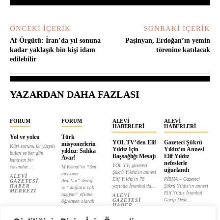
ÖNCEKI İÇERIK
SONRAKI İÇERIK
Af Örgütü: İran’da yıl sonuna
Paşinyan, Erdoğan’ın yemin
kadar yaklaşık bin kişi idam
törenine katılacak
edilebilir
YAZARDAN DAHA FAZLASI
FORUM
FORUM
ALEVI
ALEVI
HABERLERI
HABERLERI
Yol ve yolcu
Türk
YOL TV’den Elif
Gazeteci Şükrü
misyonerlerin
Kürt sorunu iki yüzyılı
Yıldız İçin
Yıldız’ın Annesi
yıldızı: Sıdıka
bulan ve her gün
Başsağlığı Mesajı
Elif Yıldız
Avar!
kanayan bir
nefeslerle
YOL TV, gazeteci
sorundur....
M.Kemal’in “Sen
uğurlandı
Şükrü Yıldız'ın annesi
misyoner
ALEVI
Elif Yıldız'ın 78
PİRHA – Gazeteci
Avar’sın” dediği
GAZETESI
HABER
yaşında İstanbul'da...
Şükrü Yıldız’ın annesi
ve “dağlara ışık
MERKEZI
Elif Yıldız İstanbul
taşıyan” efsane
ALEVI
Garip Dede...
GAZETESI
öğretmen olarak
HABER
tanıtılan...
ALEVI
MERKEZI
GAZETESI
ALEVI
HABER