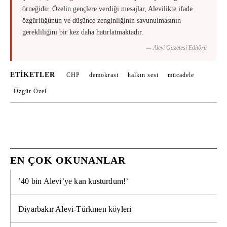
örneğidir. Özelin gençlere verdiği mesajlar, Alevilikte ifade
özgürlüğünün ve düşünce zenginliğinin savunulmasının
gerekliliğini bir kez daha hatırlatmaktadır.
— Alevi Gazetesi Editörü
ETIKETLER
CHP
demokrasi
halkın sesi
mücadele
Özgür Özel
EN ÇOK OKUNANLAR
’40 bin Alevi’ye kan kusturdum!’
Diyarbakır Alevi-Türkmen köyleri