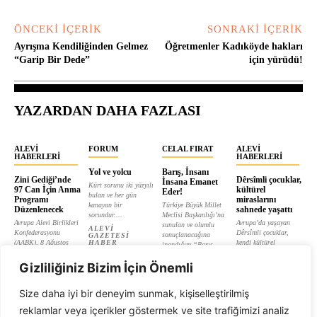
ÖNCEKI İÇERIK
SONRAKI İÇERIK
Ayrışma Kendiliğinden Gelmez
Öğretmenler Kadıköyde hakları
“Garip Bir Dede”
için yürüdü!
YAZARDAN DAHA FAZLASI
ALEVI
FORUM
CELAL FIRAT
ALEVI
HABERLERI
HABERLERI
Yol ve yolcu
Barış, İnsanı
Zini Gediği’nde
Dêrsîmli çocuklar,
İnsana Emanet
Kürt sorunu iki yüzyılı
97 Can İçin Anma
kültürel
Eder!
bulan ve her gün
Programı
miraslarını
kanayan bir
Türkiye Büyük Millet
Düzenlenecek
sahnede yaşattı
sorundur....
Meclisi Başkanlığı’na
Avrupa Alevi Birlikleri
Avrupa’da yaşayan
sunulan ve olumlu
ALEVI
Konfederasyonu
Dêrsîmli çocuklar,
sonuçlanacağına
GAZETESI
(AABK), 8 Ağustos
HABER
kendi kültürel
inandığım “Barış...
MERKEZI
1938’de Zini
miraslarını yaşatmak
CELAL FIRAT
Gediği’nde yaşanan...
ve bağ kurmak...
Gizliliğiniz Bizim İçin Önemli
ALEVI
ALEVI
GAZETESI
GAZETESI
Size daha iyi bir deneyim sunmak, kişiselleştirilmiş
reklamlar veya içerikler göstermek ve site trafiğimizi analiz