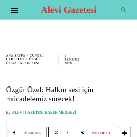
Alevi Gazetesi
1
ANA SAYFA
GÜNCEL
HABERLER
ÖZGÜR
TEMMUZ
ÖZEL: HALKIN SESI...
2026
Özgür Özel: Halkın sesi için
mücadelemiz sürecek!
By
ALEVI GAZETESI HABER MERKEZI
FACEBOOK
X
PINTEREST