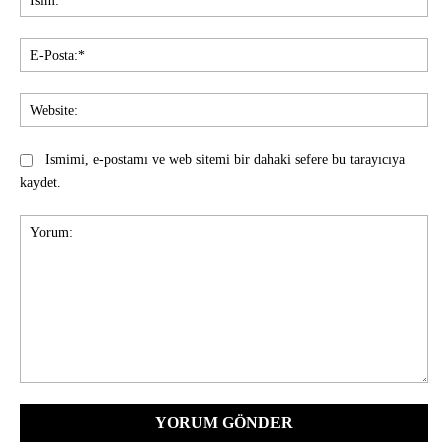
E-
Pos
Web
Ismimi, e-postamı ve web sitemi bir dahaki sefere bu tarayıcıya
kaydet.
Yorum: