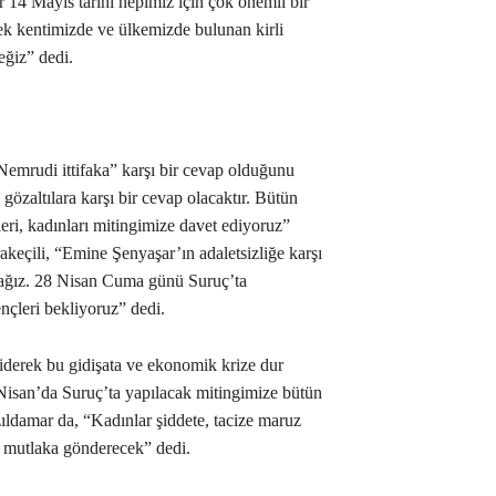
r 14 Mayıs tarihi hepimiz için çok önemli bir
k kentimizde ve ülkemizde bulunan kirli
ceğiz” dedi.
Nemrudi ittifaka” karşı bir cevap olduğunu
özaltılara karşı bir cevap olacaktır. Bütün
çleri, kadınları mitingimize davet ediyoruz”
keçili, “Emine Şenyaşar’ın adaletsizliğe karşı
acağız. 28 Nisan Cuma günü Suruç’ta
nçleri bekliyoruz” dedi.
iderek bu gidişata ve ekonomik krize dur
isan’da Suruç’ta yapılacak mitingimize bütün
zıldamar da, “Kadınlar şiddete, tacize maruz
i mutlaka gönderecek” dedi.