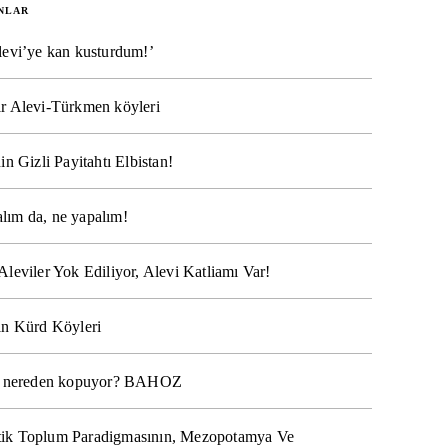
NLAR
levi’ye kan kusturdum!’
r Alevi-Türkmen köyleri
in Gizli Payitahtı Elbistan!
lım da, ne yapalım!
Aleviler Yok Ediliyor, Alevi Katliamı Var!
ın Kürd Köyleri
na nereden kopuyor? BAHOZ
ik Toplum Paradigmasının, Mezopotamya Ve