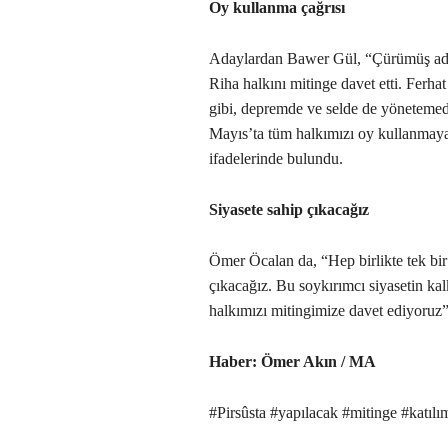
Oy kullanma çağrısı
Adaylardan Bawer Gül, “Çürümüş adal
Riha halkını mitinge davet etti. Ferha
gibi, depremde ve selde de yönetemed
Mayıs’ta tüm halkımızı oy kullanmaya
ifadelerinde bulundu.
Siyasete sahip çıkacağız
Ömer Öcalan da, “Hep birlikte tek bir
çıkacağız. Bu soykırımcı siyasetin kal
halkımızı mitingimize davet ediyoruz”
Haber: Ömer Akın / MA
#Pirsûsta #yapılacak #mitinge #katılı