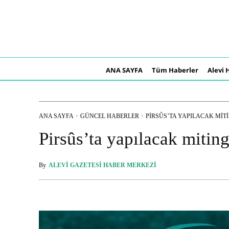
ANA SAYFA
Tüm Haberler
Alevi 
ANA SAYFA
GÜNCEL HABERLER
PIRSÛS’TA YAPILACAK MITI
Pirsûs’ta yapılacak miting
By
ALEVI GAZETESI HABER MERKEZI