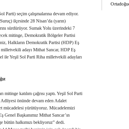
Ortadoğud
 Sol Parti) seçim çalışmalarına devam ediyor.
Suruç) ilçesinde 28 Nisan’da (yarın)
larını sürdürüyor. Sumak Yolu üzerindeki 7
cek mitinge, Demokratik Bölgeler Partisi
iz, Halkların Demokratik Partisi (HDP) Eş
 milletvekili adayı Mithat Sancar, HDP Eş
ile Yeşil Sol Parti Riha milletvekili adayları
ğız
rı mitinge katılım çağrısı yaptı. Yeşil Sol Parti
fa Adliyesi önünde devam eden Adalet
alet mücadelesi yürütüyoruz. Mücadelemizi
 Eş Genel Başkanımız Mithat Sancar’ın
ge bütün halkımızı bekliyoruz” dedi.