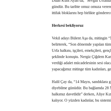
Dilan Kunt Ayan da, “Sevgili Urfalıla
gündür. Bu tarihte omuz omuza verere
ittifak bloklarını hep birlikte göndere
Herkesi bekliyoruz
Vekil adayı Bülent Aşa da, mitingin “
belirterek, “Son dönemde yapılan tüm g
Urfa halkını, işçileri, emekçileri, gen
şeklinde konuştu. Nergiz Çiğdem Kara
verdiği adalet mücadelesinin sesi ol
yapacağımız mitinge tüm kadınları, ge
Halil Çay da, “14 Mayıs, sandıklara g
diyebilme günüdür. Bu bağlamda 28 N
halkımız davetlidir” derken, Aliye Kı
kalıyor. O yüzden kadınlar, bu sistem