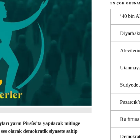
EN ÇOK OKUNA
’40 bin A
Diyarbakı
Alevilerin
Utanmaya
Suriyede 
Pazarcık’
Bu fırtı
ayları yarın Pirsûs’ta yapılacak mitinge
r ses olarak demokratik siyasete sahip
Demokrat