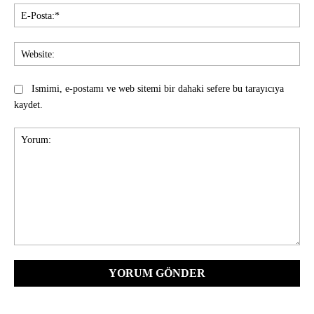
E-
Pos
Web
Ismimi, e-postamı ve web sitemi bir dahaki sefere bu tarayıcıya
kaydet.
Yorum: