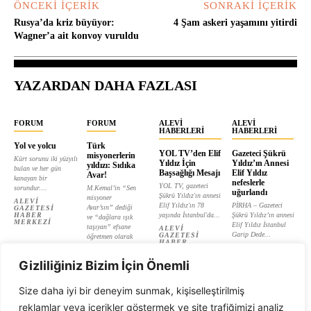
ÖNCEKI İÇERIK
SONRAKI İÇERIK
Rusya’da kriz büyüyor:
4 Şam askeri yaşamını yitirdi
Wagner’a ait konvoy vuruldu
YAZARDAN DAHA FAZLASI
FORUM
FORUM
ALEVI
ALEVI
HABERLERI
HABERLERI
Yol ve yolcu
Türk
YOL TV’den Elif
Gazeteci Şükrü
misyonerlerin
Kürt sorunu iki yüzyılı
Yıldız İçin
Yıldız’ın Annesi
yıldızı: Sıdıka
bulan ve her gün
Başsağlığı Mesajı
Elif Yıldız
Avar!
kanayan bir
nefeslerle
YOL TV, gazeteci
sorundur....
M.Kemal’in “Sen
uğurlandı
Şükrü Yıldız'ın annesi
misyoner
ALEVI
Elif Yıldız'ın 78
PİRHA – Gazeteci
Avar’sın” dediği
GAZETESI
HABER
yaşında İstanbul'da...
Şükrü Yıldız’ın annesi
ve “dağlara ışık
MERKEZI
Elif Yıldız İstanbul
taşıyan” efsane
ALEVI
Garip Dede...
GAZETESI
öğretmen olarak
HABER
tanıtılan...
ALEVI
MERKEZI
GAZETESI
ALEVI
HABER
Gizliliğiniz Bizim İçin Önemli
GAZETESI
MERKEZI
HABER
MERKEZI
Size daha iyi bir deneyim sunmak, kişiselleştirilmiş
reklamlar veya içerikler göstermek ve site trafiğimizi analiz