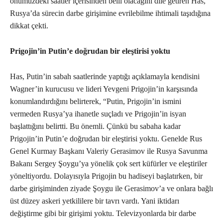
önümüzdeki saatler içerisinden belli olacağını dile getiren Has,
Rusya’da sürecin darbe girişimine evrilebilme ihtimali taşıdığına
dikkat çekti.
Prigojin’in Putin’e doğrudan bir eleştirisi yoktu
Has, Putin’in sabah saatlerinde yaptığı açıklamayla kendisini
Wagner’in kurucusu ve lideri Yevgeni Prigojin’in karşısında
konumlandırdığını belirterek, “Putin, Prigojin’in ismini
vermeden Rusya’ya ihanetle suçladı ve Prigojin’in isyan
başlattığını belirtti. Bu önemli. Çünkü bu sabaha kadar
Prigojin’in Putin’e doğrudan bir eleştirisi yoktu. Genelde Rus
Genel Kurmay Başkanı Valeriy Gerasimov ile Rusya Savunma
Bakanı Sergey Şoygu’ya yönelik çok sert küfürler ve eleştiriler
yöneltiyordu. Dolayısıyla Prigojin bu hadiseyi başlatırken, bir
darbe girişiminden ziyade Şoygu ile Gerasimov’a ve onlara bağlı
üst düzey askeri yetkililere bir tavrı vardı. Yani iktidarı
değiştirme gibi bir girişimi yoktu. Televizyonlarda bir darbe