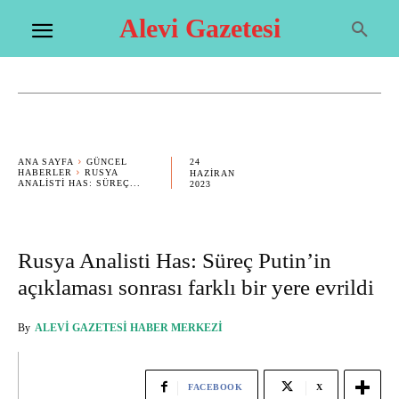
Alevi Gazetesi
24
ANA SAYFA
GÜNCEL
HABERLER
RUSYA
HAZIRAN
ANALISTI HAS: SÜREÇ...
2023
Rusya Analisti Has: Süreç Putin’in
açıklaması sonrası farklı bir yere evrildi
By
ALEVI GAZETESI HABER MERKEZI
FACEBOOK
X