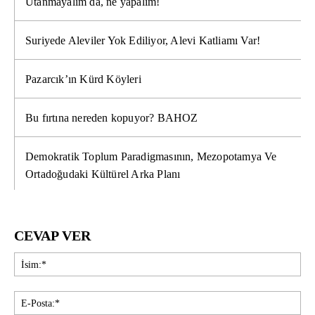
Utanmayalım da, ne yapalım!
Suriyede Aleviler Yok Ediliyor, Alevi Katliamı Var!
Pazarcık’ın Kürd Köyleri
Bu fırtına nereden kopuyor? BAHOZ
Demokratik Toplum Paradigmasının, Mezopotamya Ve
Ortadoğudaki Kültürel Arka Planı
CEVAP VER
İsi
E-
Pos