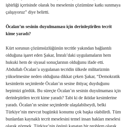
işbirliği içerisinde olarak bu meselenin çözümüne katkı sunmaya
çalışıyoruz” diye belirtti.
Öcalan’ın sesinin duyulmaması için derinleştirilen tecrit
kime yaradı?
Kürt sorunun çözümsüzlüğünün tecritle yakından bağlantılı
olduğuna işaret eden Şakar, İmralı’daki uygulamaların hem
hukuki hem de siyasal sonuçlarının olduğunu ifade etti.
Abdullah Öcalan’a uygulanan tecridin ülkede militarizmin
yükselmesine neden olduğuna dikkat çeken Şakar, “Demokratik
kesimlerin seçimlerde Öcalan’ın sesine ihtiyaç duyduğunu
hepimizi gördük. Bu süreçte Öcalan’ın sesinin duyulmaması için
derinleştirilen tecrit kime yaradı? Tabi ki de iktidar kesimlerine
yaradı. Öcalan’ın sesine seçimlerde ulaşılabilseydi, belki
Türkiye’nin mevcut bugünkü konumu çok başka olabilirdi. Tüm
bunlardan kaynaklı tecrit meselesini temel insan hakları meselesi
olarak görmek, Türkiye’nin önünü kapatan bir problem olarak