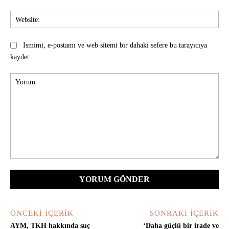
Web
Ismimi, e-postamı ve web sitemi bir dahaki sefere bu tarayıcıya
kaydet.
Yorum:
ÖNCEKI İÇERIK
SONRAKI İÇERIK
AYM, TKH hakkında suç
‘Daha güçlü bir irade ve