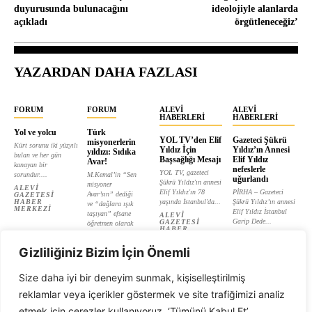
duyurusunda bulunacağını
ideolojiyle alanlarda
açıkladı
örgütleneceğiz’
YAZARDAN DAHA FAZLASI
FORUM
FORUM
ALEVI
ALEVI
HABERLERI
HABERLERI
Yol ve yolcu
Türk
YOL TV’den Elif
Gazeteci Şükrü
misyonerlerin
Kürt sorunu iki yüzyılı
Yıldız İçin
Yıldız’ın Annesi
yıldızı: Sıdıka
bulan ve her gün
Başsağlığı Mesajı
Elif Yıldız
Avar!
kanayan bir
nefeslerle
YOL TV, gazeteci
sorundur....
M.Kemal’in “Sen
uğurlandı
Şükrü Yıldız'ın annesi
misyoner
ALEVI
Elif Yıldız'ın 78
PİRHA – Gazeteci
Avar’sın” dediği
GAZETESI
HABER
yaşında İstanbul'da...
Şükrü Yıldız’ın annesi
ve “dağlara ışık
MERKEZI
Elif Yıldız İstanbul
taşıyan” efsane
ALEVI
Garip Dede...
GAZETESI
öğretmen olarak
HABER
tanıtılan...
ALEVI
MERKEZI
GAZETESI
ALEVI
HABER
Gizliliğiniz Bizim İçin Önemli
GAZETESI
MERKEZI
HABER
MERKEZI
Size daha iyi bir deneyim sunmak, kişiselleştirilmiş
reklamlar veya içerikler göstermek ve site trafiğimizi analiz
etmek için çerezler kullanıyoruz. ‘Tümünü Kabul Et’