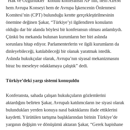
“Hak ve Özgürlükler” konulu konferansın AP’nin, hem AİHM
hem Avrupa Konseyi hem de Avrupa İşkencenin Önlenmesi
Komitesi’nin (CPT) bulunduğu kentte gerçekleştirilmesinin
önemine değinen Şakar, “Türkiye’yi ilgilendiren konuların
olduğu dar bir alanda böylesi bir konferansın olması anlamlıydı.
Çünkü bu mekanda bulunan kurumların her biri aslında
sorunlara hitap ediyor. Parlamenterlerin ve ilgili kurumların da
dinleyebileceği, katılabileceği bir olanak yaratmak istedik.
Aslında hukukçular olarak, Avrupa’nın siyasal mekanizmasını
biraz bu meseleye odaklamaya çalıştık” dedi.
Türkiye’deki yargı sistemi konuşuldu
Konferansta, sahada çalışan hukukçuların gözlemlerini
aktardığını belirten Şakar, Avrupalı katılımcıların ise siyasi olarak
bulundukları yerden konuya nasıl baktıklarını ifade ettiklerini
kaydetti. Yürütülen tartışma başlıklarından birinin Türkiye’de
yargının değişim ve dönüşümü aktaran Şakar, “Gerek hapishane