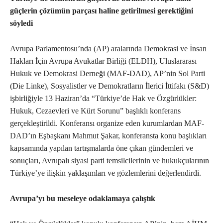
güçlerin çözümün parçası haline getirilmesi gerektiğini
söyledi
Avrupa Parlamentosu’nda (AP) aralarında Demokrasi ve İnsan
Hakları İçin Avrupa Avukatlar Birliği (ELDH), Uluslararası
Hukuk ve Demokrasi Derneği (MAF-DAD), AP’nin Sol Parti
(Die Linke), Sosyalistler ve Demokratların İlerici İttifakı (S&D)
işbirliğiyle 13 Haziran’da “Türkiye’de Hak ve Özgürlükler:
Hukuk, Cezaevleri ve Kürt Sorunu” başlıklı konferans
gerçekleştirildi. Konferansı organize eden kurumlardan MAF-
DAD’ın Eşbaşkanı Mahmut Şakar, konferansta konu başlıkları
kapsamında yapılan tartışmalarda öne çıkan gündemleri ve
sonuçları, Avrupalı siyasi parti temsilcilerinin ve hukukçularının
Türkiye’ye ilişkin yaklaşımları ve gözlemlerini değerlendirdi.
Avrupa’yı bu meseleye odaklamaya çalıştık