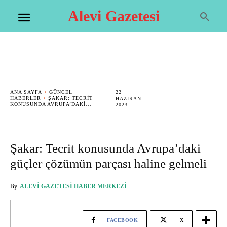
Alevi Gazetesi
22
ANA SAYFA
GÜNCEL
HABERLER
ŞAKAR: TECRIT
HAZIRAN
KONUSUNDA AVRUPA’DAKI...
2023
Şakar: Tecrit konusunda Avrupa’daki
güçler çözümün parçası haline gelmeli
By
ALEVI GAZETESI HABER MERKEZI
FACEBOOK
X