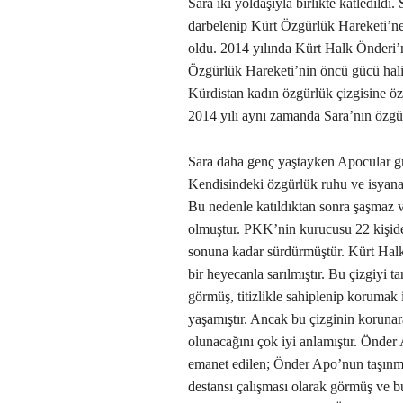
Sara iki yoldaşıyla birlikte katledild
darbelenip Kürt Özgürlük Hareketi’ne a
oldu. 2014 yılında Kürt Halk Önderi
Özgürlük Hareketi’nin öncü gücü halin
Kürdistan kadın özgürlük çizgisine öz
2014 yılı aynı zamanda Sara’nın özgür
Sara daha genç yaştayken Apocular g
Kendisindeki özgürlük ruhu ve isyan
Bu nedenle katıldıktan sonra şaşmaz v
olmuştur. PKK’nin kurucusu 22 kişide
sonuna kadar sürdürmüştür. Kürt Halk
bir heyecanla sarılmıştır. Bu çizgiyi 
görmüş, titizlikle sahiplenip korumak i
yaşamıştır. Ancak bu çizginin koruna
olunacağını çok iyi anlamıştır. Önder
emanet edilen; Önder Apo’nun taşınma
destansı çalışması olarak görmüş ve 