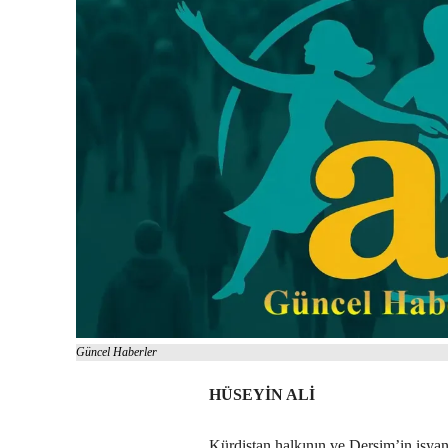
Güncel Haberler
HÜSEYİN ALİ
Kürdistan halkının ve Dersim’in isyan