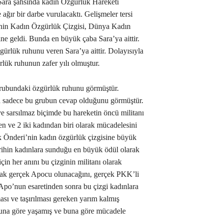
i. Sara şahsında kadın Özgürlük Hareketi
ğır bir darbe vurulacaktı. Gelişmeler tersi
’nin Kadın Özgürlük Çizgisi, Dünya Kadın
e geldi. Bunda en büyük çaba Sara’ya aittir.
gürlük ruhunu veren Sara’ya aittir. Dolayısıyla
lük ruhunun zafer yılı olmuştur.
rubundaki özgürlük ruhunu görmüştür.
a sadece bu grubun cevap olduğunu görmüştür.
e sarsılmaz biçimde bu hareketin öncü militanı
n ve 2 iki kadından biri olarak mücadelesini
 Önderi’nin kadın özgürlük çizgisine büyük
tarihin kadınlara sunduğu en büyük ödül olarak
çin her anını bu çizginin militanı olarak
rak gerçek Apocu olunacağını, gerçek PKK’li
 Apo’nun esaretinden sonra bu çizgi kadınlara
sı ve taşırılması gereken yarım kalmış
buna göre yaşamış ve buna göre mücadele