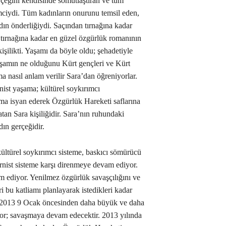
rçeğini kendisinde somutlaştıran ve tüm
mciydi. Tüm kadınların onurunu temsil eden,
ın önderliğiydi. Saçından tırnağına kadar
tırnağına kadar en güzel özgürlük romanının
işilikti. Yaşamı da böyle oldu; şehadetiyle
aşamın ne olduğunu Kürt gençleri ve Kürt
a nasıl anlam verilir Sara’dan öğreniyorlar.
nist yaşama; kültürel soykırımcı
ama isyan ederek Özgürlük Hareketi saflarına
atan Sara kişiliğidir. Sara’nın ruhundaki
dın gerçeğidir.
ültürel soykırımcı sisteme, baskıcı sömürücü
ernist sisteme karşı direnmeye devam ediyor.
 ediyor. Yenilmez özgürlük savaşçılığını ve
eri bu katliamı planlayarak istedikleri kadar
ra 2013 9 Ocak öncesinden daha büyük ve daha
r; savaşmaya devam edecektir. 2013 yılında