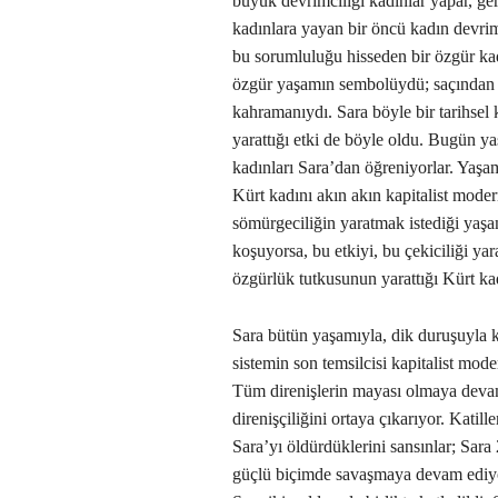
büyük devrimciliği kadınlar yapar, ge
kadınlara yayan bir öncü kadın devri
bu sorumluluğu hisseden bir özgür kad
özgür yaşamın sembolüydü; saçından 
kahramanıydı. Sara böyle bir tarihsel k
yarattığı etki de böyle oldu. Bugün y
kadınları Sara’dan öğreniyorlar. Yaşam
Kürt kadını akın akın kapitalist moder
sömürgeciliğin yaratmak istediği yaş
koşuyorsa, bu etkiyi, bu çekiciliği yar
özgürlük tutkusunun yarattığı Kürt ka
Sara bütün yaşamıyla, dik duruşuyla k
sistemin son temsilcisi kapitalist mod
Tüm direnişlerin mayası olmaya devam
direnişçiliğini ortaya çıkarıyor. Katill
Sara’yı öldürdüklerini sansınlar; Sa
güçlü biçimde savaşmaya devam ediyo