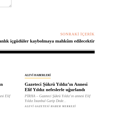
SONRAKI İÇERIK
nlık içgüdüler kaybolmaya mahkûm edilecektir
ALEVI HABERLERI
in
Gazeteci Şükrü Yıldız’ın Annesi
Elif Yıldız nefeslerle uğurlandı
esi Elif
PİRHA – Gazeteci Şükrü Yıldız’ın annesi Elif
Yıldız İstanbul Garip Dede...
ALEVI GAZETESI HABER MERKEZI