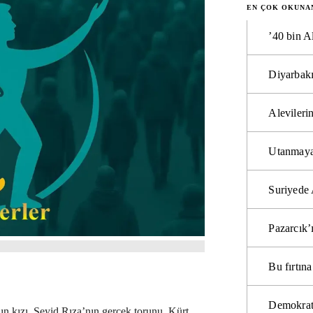
EN ÇOK OKUNA
’40 bin A
Diyarbakı
Alevilerin
Utanmaya
Suriyede 
Pazarcık’
Bu fırtı
Demokrat
ın kızı, Seyid Rıza’nın gerçek torunu, Kürt