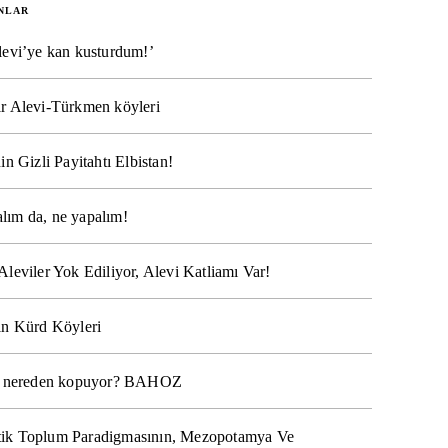
NLAR
levi’ye kan kusturdum!’
r Alevi-Türkmen köyleri
in Gizli Payitahtı Elbistan!
lım da, ne yapalım!
Aleviler Yok Ediliyor, Alevi Katliamı Var!
ın Kürd Köyleri
na nereden kopuyor? BAHOZ
ik Toplum Paradigmasının, Mezopotamya Ve