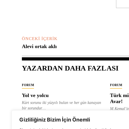
Yorum:
ÖNCEKI İÇERIK
Alevi ortak aklı
YAZARDAN DAHA FAZLASI
FORUM
FORUM
Yol ve yolcu
Türk mis
Avar!
Kürt sorunu iki yüzyılı bulan ve her gün kanayan
bir sorundur....
M.Kemal’in
ve “dağlara
ALEVI GAZETESI HABER MERKEZI
Gizliliğiniz Bizim İçin Önemli
olarak tanıt
ALEVI GAZ