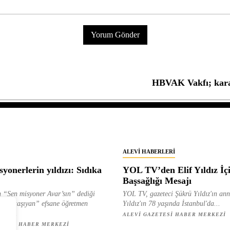
HBVAK Vakfı; kara
ALEVI HABERLERI
yonerlerin yıldızı: Sıdıka
YOL TV’den Elif Yıldız İç
Başsağlığı Mesajı
 “Sen misyoner Avar’sın” dediği
YOL TV, gazeteci Şükrü Yıldız'ın ann
 ışık taşıyan” efsane öğretmen
Yıldız'ın 78 yaşında İstanbul'da...
ılan...
ALEVI GAZETESI HABER MERKEZI
ETESI HABER MERKEZI