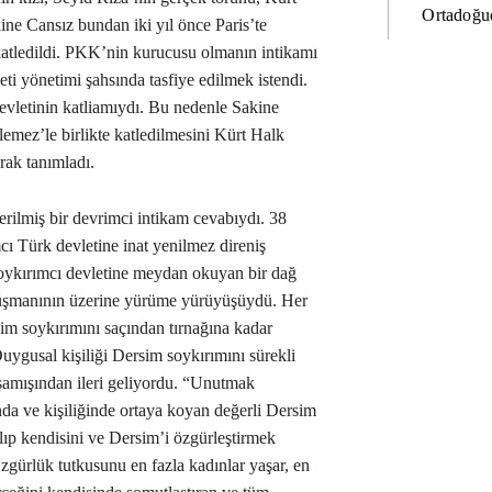
Ortadoğud
ne Cansız bundan iki yıl önce Paris’te
 katledildi. PKK’nin kurucusu olmanın intikamı
ti yönetimi şahsında tasfiye edilmek istendi.
evletinin katliamıydı. Bu nedenle Sakine
emez’le birlikte katledilmesini Kürt Halk
rak tanımladı.
erilmiş bir devrimci intikam cevabıydı. 38
cı Türk devletine inat yenilmez direniş
oykırımcı devletine meydan okuyan bir dağ
düşmanının üzerine yürüme yürüyüşüydü. Her
m soykırımını saçından tırnağına kadar
uygusal kişiliği Dersim soykırımını sürekli
amışından ileri geliyordu. “Unutmak
nda ve kişiliğinde ortaya koyan değerli Dersim
lıp kendisini ve Dersim’i özgürleştirmek
zgürlük tutkusunu en fazla kadınlar yaşar, en