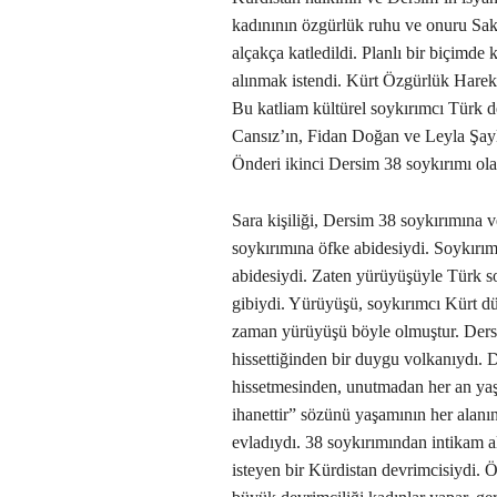
kadınının özgürlük ruhu ve onuru Saki
alçakça katledildi. Planlı bir biçimde
alınmak istendi. Kürt Özgürlük Hareke
Bu katliam kültürel soykırımcı Türk d
Cansız’ın, Fidan Doğan ve Leyla Şayl
Önderi ikinci Dersim 38 soykırımı ola
Sara kişiliği, Dersim 38 soykırımına v
soykırımına öfke abidesiydi. Soykırım
abidesiydi. Zaten yürüyüşüyle Türk s
gibiydi. Yürüyüşü, soykırımcı Kürt 
zaman yürüyüşü böyle olmuştur. Dersi
hissettiğinden bir duygu volkanıydı. D
hissetmesinden, unutmadan her an yaş
ihanettir” sözünü yaşamının her alanı
evladıydı. 38 soykırımından intikam a
isteyen bir Kürdistan devrimcisiydi. Ö