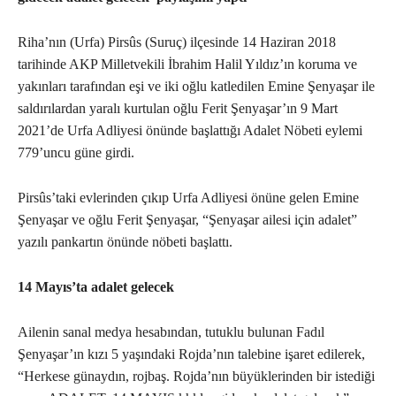
Riha’nın (Urfa) Pirsûs (Suruç) ilçesinde 14 Haziran 2018
tarihinde AKP Milletvekili İbrahim Halil Yıldız’ın koruma ve
yakınları tarafından eşi ve iki oğlu katledilen Emine Şenyaşar ile
saldırılardan yaralı kurtulan oğlu Ferit Şenyaşar’ın 9 Mart
2021’de Urfa Adliyesi önünde başlattığı Adalet Nöbeti eylemi
779’uncu güne girdi.
Pirsûs’taki evlerinden çıkıp Urfa Adliyesi önüne gelen Emine
Şenyaşar ve oğlu Ferit Şenyaşar, “Şenyaşar ailesi için adalet”
yazılı pankartın önünde nöbeti başlattı.
14 Mayıs’ta adalet gelecek
Ailenin sanal medya hesabından, tutuklu bulunan Fadıl
Şenyaşar’ın kızı 5 yaşındaki Rojda’nın talebine işaret edilerek,
“Herkese günaydın, rojbaş. Rojda’nın büyüklerinden bir istediği