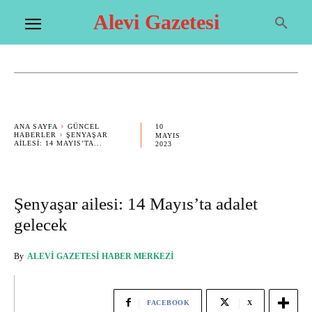
Alevi Gazetesi
10
ANA SAYFA
GÜNCEL
HABERLER
ŞENYAŞAR
MAYIS
AILESI: 14 MAYIS’TA...
2023
Şenyaşar ailesi: 14 Mayıs’ta adalet
gelecek
By
ALEVI GAZETESI HABER MERKEZI
FACEBOOK
X