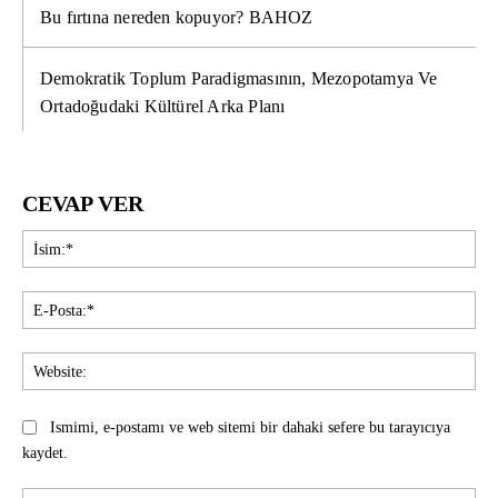
Bu fırtına nereden kopuyor? BAHOZ
Demokratik Toplum Paradigmasının, Mezopotamya Ve
Ortadoğudaki Kültürel Arka Planı
CEVAP VER
İsi
E-
Pos
Web
Ismimi, e-postamı ve web sitemi bir dahaki sefere bu tarayıcıya
kaydet.