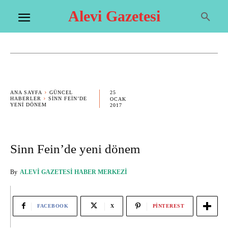
Alevi Gazetesi
25
ANA SAYFA
GÜNCEL
HABERLER
SINN FEIN’DE
OCAK
YENI DÖNEM
2017
Sinn Fein’de yeni dönem
By
ALEVI GAZETESI HABER MERKEZI
FACEBOOK
X
PINTEREST