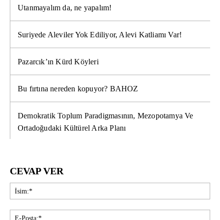
Utanmayalım da, ne yapalım!
Suriyede Aleviler Yok Ediliyor, Alevi Katliamı Var!
Pazarcık’ın Kürd Köyleri
Bu fırtına nereden kopuyor? BAHOZ
Demokratik Toplum Paradigmasının, Mezopotamya Ve
Ortadoğudaki Kültürel Arka Planı
CEVAP VER
İsi
E-