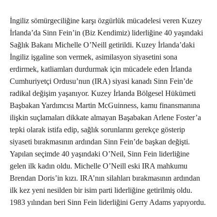
İngiliz sömürgeciliğine karşı özgürlük mücadelesi veren Kuzey
İrlanda’da Sinn Fein’in (Biz Kendimiz) liderliğine 40 yaşındaki
Sağlık Bakanı Michelle O’Neill getirildi. Kuzey İrlanda’daki
İngiliz işgaline son vermek, asimilasyon siyasetini sona
erdirmek, katliamları durdurmak için mücadele eden İrlanda
Cumhuriyetçi Ordusu’nun (IRA) siyasi kanadı Sinn Fein’de
radikal değişim yaşanıyor. Kuzey İrlanda Bölgesel Hükümeti
Başbakan Yardımcısı Martin McGuinness, kamu finansmanına
ilişkin suçlamaları dikkate almayan Başabakan Arlene Foster’a
tepki olarak istifa edip, sağlık sorunlarını gerekçe gösterip
siyaseti bırakmasının ardından Sinn Fein’de başkan değişti.
Yapılan seçimde 40 yaşındaki O’Neil, Sinn Fein liderliğine
gelen ilk kadın oldu. Michelle O’Neill eski IRA mahkumu
Brendan Doris’in kızı. IRA’nın silahları bırakmasının ardından
ilk kez yeni nesilden bir isim parti liderliğine getirilmiş oldu.
1983 yılından beri Sinn Fein liderliğini Gerry Adams yapıyordu.