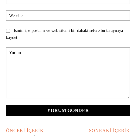
Pos
Web
Ismimi, e-postamı ve web sitemi bir dahaki sefere bu tarayıcıya
kaydet.
Yorum:
ÖNCEKI İÇERIK
SONRAKI İÇERIK