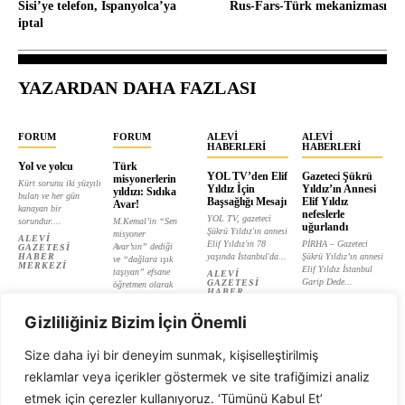
Sisi’ye telefon, İspanyolca’ya
Rus-Fars-Türk mekanizması
iptal
YAZARDAN DAHA FAZLASI
FORUM
FORUM
ALEVI
ALEVI
HABERLERI
HABERLERI
Yol ve yolcu
Türk
YOL TV’den Elif
Gazeteci Şükrü
misyonerlerin
Kürt sorunu iki yüzyılı
Yıldız İçin
Yıldız’ın Annesi
yıldızı: Sıdıka
bulan ve her gün
Başsağlığı Mesajı
Elif Yıldız
Avar!
kanayan bir
nefeslerle
YOL TV, gazeteci
sorundur....
M.Kemal’in “Sen
uğurlandı
Şükrü Yıldız'ın annesi
misyoner
ALEVI
Elif Yıldız'ın 78
PİRHA – Gazeteci
Avar’sın” dediği
GAZETESI
HABER
yaşında İstanbul'da...
Şükrü Yıldız’ın annesi
ve “dağlara ışık
MERKEZI
Elif Yıldız İstanbul
taşıyan” efsane
ALEVI
Garip Dede...
GAZETESI
öğretmen olarak
HABER
tanıtılan...
ALEVI
MERKEZI
GAZETESI
ALEVI
HABER
Gizliliğiniz Bizim İçin Önemli
GAZETESI
MERKEZI
HABER
MERKEZI
Size daha iyi bir deneyim sunmak, kişiselleştirilmiş
reklamlar veya içerikler göstermek ve site trafiğimizi analiz
etmek için çerezler kullanıyoruz. ‘Tümünü Kabul Et’