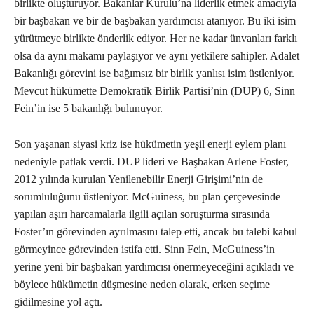
birlikte oluşturuyor. Bakanlar Kurulu’na liderlik etmek amacıyla
bir başbakan ve bir de başbakan yardımcısı atanıyor. Bu iki isim
yürütmeye birlikte önderlik ediyor. Her ne kadar ünvanları farklı
olsa da aynı makamı paylaşıyor ve aynı yetkilere sahipler. Adalet
Bakanlığı görevini ise bağımsız bir birlik yanlısı isim üstleniyor.
Mevcut hükümette Demokratik Birlik Partisi’nin (DUP) 6, Sinn
Fein’in ise 5 bakanlığı bulunuyor.
Son yaşanan siyasi kriz ise hükümetin yeşil enerji eylem planı
nedeniyle patlak verdi. DUP lideri ve Başbakan Arlene Foster,
2012 yılında kurulan Yenilenebilir Enerji Girişimi’nin de
sorumluluğunu üstleniyor. McGuiness, bu plan çerçevesinde
yapılan aşırı harcamalarla ilgili açılan soruşturma sırasında
Foster’ın görevinden ayrılmasını talep etti, ancak bu talebi kabul
görmeyince görevinden istifa etti. Sinn Fein, McGuiness’in
yerine yeni bir başbakan yardımcısı önermeyeceğini açıkladı ve
böylece hükümetin düşmesine neden olarak, erken seçime
gidilmesine yol açtı.