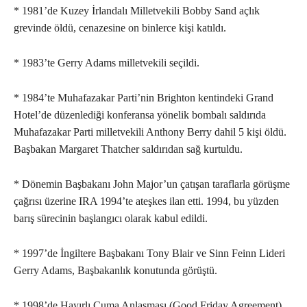
* 1981’de Kuzey İrlandalı Milletvekili Bobby Sand açlık
grevinde öldü, cenazesine on binlerce kişi katıldı.
* 1983’te Gerry Adams milletvekili seçildi.
* 1984’te Muhafazakar Parti’nin Brighton kentindeki Grand
Hotel’de düzenlediği konferansa yönelik bombalı saldırıda
Muhafazakar Parti milletvekili Anthony Berry dahil 5 kişi öldü.
Başbakan Margaret Thatcher saldırıdan sağ kurtuldu.
* Dönemin Başbakanı John Major’un çatışan taraflarla görüşme
çağrısı üzerine IRA 1994’te ateşkes ilan etti. 1994, bu yüzden
barış sürecinin başlangıcı olarak kabul edildi.
* 1997’de İngiltere Başbakanı Tony Blair ve Sinn Feinn Lideri
Gerry Adams, Başbakanlık konutunda görüştü.
* 1998’de Hayırlı Cuma Anlaşması (Good Friday Agreement)