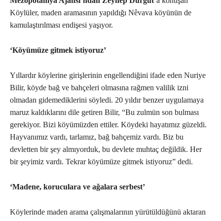
Mezopotamya Ajansı’ndan Zeynep Durgut’
a konuşan
Köylüler, maden aramasının yapıldığı Nêvava köyünün de
kamulaştırılması endişesi yaşıyor.
‘Köyümüze gitmek istiyoruz’
Yıllardır köylerine girişlerinin engellendiğini ifade eden Nuriye
Bilir, köyde bağ ve bahçeleri olmasına rağmen valilik izni
olmadan gidemediklerini söyledi. 20 yıldır benzer uygulamaya
maruz kaldıklarını dile getiren Bilir, “Bu zulmün son bulması
gerekiyor. Bizi köyümüzden ettiler. Köydeki hayatımız güzeldi.
Hayvanımız vardı, tarlamız, bağ bahçemiz vardı. Biz bu
devletten bir şey almıyorduk, bu devlete muhtaç değildik. Her
bir şeyimiz vardı. Tekrar köyümüze gitmek istiyoruz” dedi.
‘Madene, koruculara ve ağalara serbest’
Köylerinde maden arama çalışmalarının yürütüldüğünü aktaran