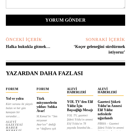
Yorum:
ÖNCEKI İÇERIK
SONRAKI İÇERIK
Halka hukukla gitmek…
‘Koçer geleneğini sürdürmek
istiyoruz’
YAZARDAN DAHA FAZLASI
FORUM
FORUM
ALEVI
ALEVI
HABERLERI
HABERLERI
Yol ve yolcu
Türk
YOL TV’den Elif
Gazeteci Şükrü
misyonerlerin
Kürt sorunu iki yüzyılı
Yıldız İçin
Yıldız’ın Annesi
yıldızı: Sıdıka
bulan ve her gün
Başsağlığı Mesajı
Elif Yıldız
Avar!
kanayan bir
nefeslerle
YOL TV, gazeteci
sorundur....
M.Kemal’in “Sen
uğurlandı
Şükrü Yıldız'ın annesi
misyoner
ALEVI
Elif Yıldız'ın 78
PİRHA – Gazeteci
Avar’sın” dediği
GAZETESI
HABER
yaşında İstanbul'da...
Şükrü Yıldız’ın annesi
ve “dağlara ışık
MERKEZI