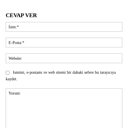
CEVAP VER
İsi
E-
Pos
Web
Ismimi, e-postamı ve web sitemi bir dahaki sefere bu tarayıcıya
kaydet.