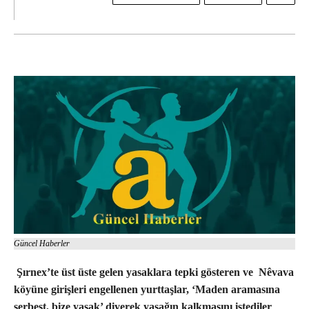
Güncel Haberler
Şırnex’te üst üste gelen yasaklara tepki gösteren ve Nêvava
köyüne girişleri engellenen yurttaşlar, ‘Maden aramasına
serbest, bize yasak’ diyerek yasağın kalkmasını istediler