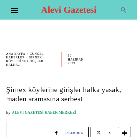
Alevi Gazetesi
ANA SAYFA
GÜNCEL
30
HABERLER
ŞIRNEX
HAZIRAN
KÖYLERINE GIRIŞLER
2023
HALKA...
Şirnex köylerine girişler halka yasak,
maden aramasına serbest
By
ALEVI GAZETESI HABER MERKEZI
FACEBOOK
X