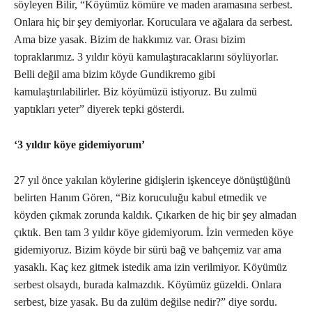
söyleyen Bilir, “Köyümüz kömüre ve maden aramasına serbest.
Onlara hiç bir şey demiyorlar. Koruculara ve ağalara da serbest.
Ama bize yasak. Bizim de hakkımız var. Orası bizim
topraklarımız. 3 yıldır köyü kamulaştıracaklarını söylüyorlar.
Belli değil ama bizim köyde Gundikremo gibi
kamulaştırılabilirler. Biz köyümüzü istiyoruz. Bu zulmü
yaptıkları yeter” diyerek tepki gösterdi.
‘3 yıldır köye gidemiyorum’
27 yıl önce yakılan köylerine gidişlerin işkenceye dönüştüğünü
belirten Hanım Gören, “Biz koruculuğu kabul etmedik ve
köyden çıkmak zorunda kaldık. Çıkarken de hiç bir şey almadan
çıktık. Ben tam 3 yıldır köye gidemiyorum. İzin vermeden köye
gidemiyoruz. Bizim köyde bir sürü bağ ve bahçemiz var ama
yasaklı. Kaç kez gitmek istedik ama izin verilmiyor. Köyümüz
serbest olsaydı, burada kalmazdık. Köyümüz güzeldi. Onlara
serbest, bize yasak. Bu da zulüm değilse nedir?” diye sordu.