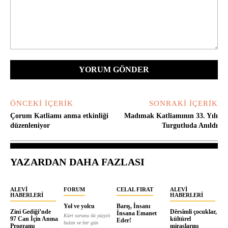
Yorum:
ÖNCEKI İÇERIK
SONRAKI İÇERIK
Çorum Katliamı anma etkinliği
Madımak Katliamının 33. Yılı
düzenleniyor
Turgutluda Anıldı
YAZARDAN DAHA FAZLASI
ALEVI
FORUM
CELAL FIRAT
ALEVI
HABERLERI
HABERLERI
Yol ve yolcu
Barış, İnsanı
Zini Gediği’nde
Dêrsîmli çocuklar,
İnsana Emanet
Kürt sorunu iki yüzyılı
97 Can İçin Anma
kültürel
Eder!
bulan ve her gün
Programı
miraslarını