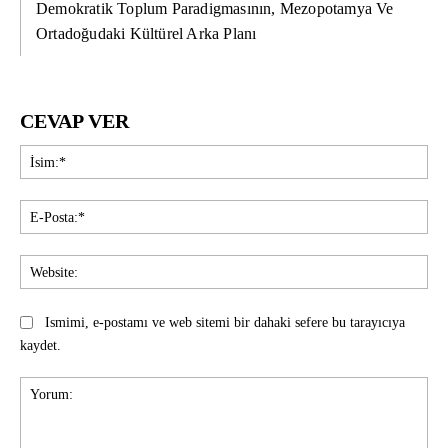
Demokratik Toplum Paradigmasının, Mezopotamya Ve
Ortadoğudaki Kültürel Arka Planı
CEVAP VER
İsi
E-
Pos
Web
Ismimi, e-postamı ve web sitemi bir dahaki sefere bu tarayıcıya
kaydet.