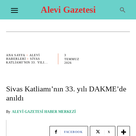
Alevi Gazetesi
3
ANA SAYFA
ALEVI
HABERLERI
SIVAS
TEMMUZ
KATLIAMI’NIN 33. YILI...
2026
Sivas Katliamı’nın 33. yılı DAKME’de
anıldı
By
ALEVI GAZETESI HABER MERKEZI
FACEBOOK
X