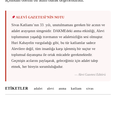
açısından önemli bir adım olarak değerlendirildi.
ALEVİ GAZETESİ’NİN NOTU
Sivas Katliamı’nın 33. yılı, unutulmaması gereken bir acının ve
adalet arayışının simgesidir. DAKMEdeki anma etkinliği, Alevi
toplumunun yaşadığı travmanın ve adaletsizliğin sesi olmuştur.
Huri Kabayelin vurguladığı gibi, bu tür katliamlar sadece
Alevilere değil, tüm insanlığa karşı işlenmiş bir suçtur ve
toplumsal dayanışma ile ortak mücadele gerekmektedir.
Geçmişin acılarını paylaşarak, geleceğimiz için adalet talep
etmek, her bireyin sorumluluğudur.
— Alevi Gazetesi Editörü
ETIKETLER
adalet
alevi
anma
katliam
sivas