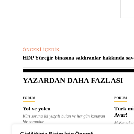
Yorum:
ÖNCEKI İÇERIK
HDP Yüreğir binasına saldıranlar hakkında savc
YAZARDAN DAHA FAZLASI
FORUM
FORUM
Yol ve yolcu
Türk mis
Avar!
Kürt sorunu iki yüzyılı bulan ve her gün kanayan
bir sorundur....
M.Kemal’in
ve “dağlara
ALEVI GAZETESI HABER MERKEZI
Gizliliğiniz Bizim İçin Önemli
olarak tanıt