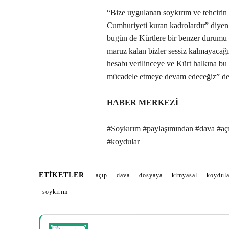
“Bize uygulanan soykırım ve tehcirin
Cumhuriyeti kuran kadrolardır” diyen 
bugün de Kürtlere bir benzer durumu
maruz kalan bizler sessiz kalmayacağız
hesabı verilinceye ve Kürt halkına bu
mücadele etmeye devam edeceğiz” de
HABER MERKEZİ
#Soykırım #paylaşımından #dava #açı
#koydular
ETIKETLER
açıp
dava
dosyaya
kimyasal
koydula
soykırım