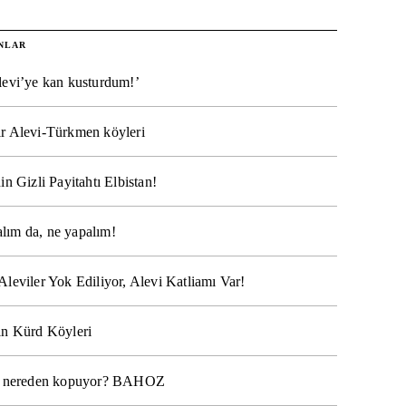
NLAR
levi’ye kan kusturdum!’
r Alevi-Türkmen köyleri
in Gizli Payitahtı Elbistan!
lım da, ne yapalım!
Aleviler Yok Ediliyor, Alevi Katliamı Var!
ın Kürd Köyleri
na nereden kopuyor? BAHOZ