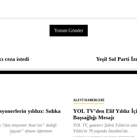
ı ceza istedi
Yeşil Sol Parti İ
ALEVI HABERLERI
yonerlerin yıldızı: Sıdıka
YOL TV’den Elif Yıldız İç
Başsağlığı Mesajı
 “Sen misyoner Avar’sın” dediği
YOL TV, gazeteci Şükrü Yıldız'ın ann
 ışık taşıyan” efsane öğretmen
Yıldız'ın 78 yaşında İstanbul'da...
ılan...