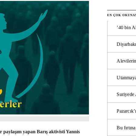
EN ÇOK OKUNA
’40 bin A
Diyarbakı
Alevilerin
Utanmaya
Suriyede 
Pazarcık’
Bu fırtı
 paylaşım yapan Barış aktivisti Yannis