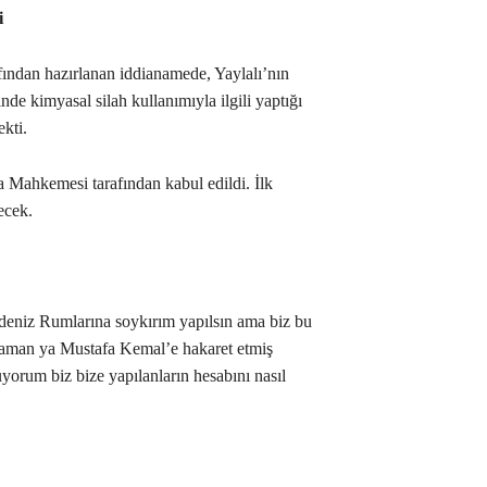
i
fından hazırlanan iddianamede, Yaylalı’nın
de kimyasal silah kullanımıyla ilgili yaptığı
ekti.
 Mahkemesi tarafından kabul edildi. İlk
ecek.
adeniz Rumlarına soykırım yapılsın ama biz bu
z zaman ya Mustafa Kemal’e hakaret etmiş
yorum biz bize yapılanların hesabını nasıl