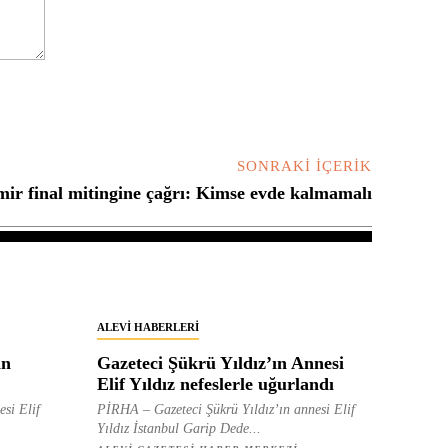
SONRAKI İÇERIK
zmir final mitingine çağrı: Kimse evde kalmamalı
ALEVI HABERLERI
in
Gazeteci Şükrü Yıldız’ın Annesi
Elif Yıldız nefeslerle uğurlandı
esi Elif
PİRHA – Gazeteci Şükrü Yıldız’ın annesi Elif
Yıldız İstanbul Garip Dede...