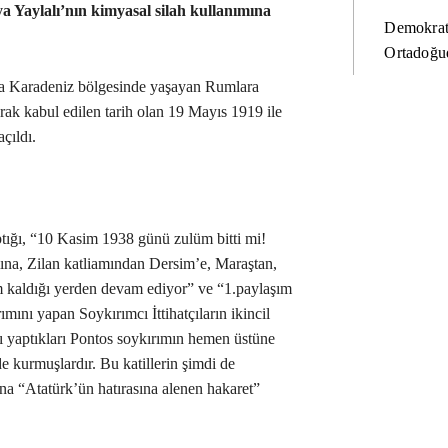
ya Yaylalı’nın kimyasal silah kullanımına
Demokrat
Ortadoğud
ı’ya Karadeniz bölgesinde yaşayan Rumlara
rak kabul edilen tarih olan 19 Mayıs 1919 ile
açıldı.
tığı, “10 Kasim 1938 günü zulüm bitti mi!
ına, Zilan katliamından Dersim’e, Maraştan,
 kaldığı yerden devam ediyor” ve “1.paylaşım
ını yapan Soykırımcı İttihatçıların ikincil
ı yaptıkları Pontos soykırımın hemen üstüne
 kurmuşlardır. Bu katillerin şimdi de
ına “Atatürk’ün hatırasına alenen hakaret”