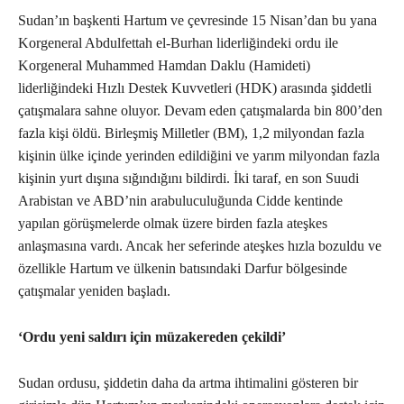
Sudan’ın başkenti Hartum ve çevresinde 15 Nisan’dan bu yana
Korgeneral Abdulfettah el-Burhan liderliğindeki ordu ile
Korgeneral Muhammed Hamdan Daklu (Hamideti)
liderliğindeki Hızlı Destek Kuvvetleri (HDK) arasında şiddetli
çatışmalara sahne oluyor. Devam eden çatışmalarda bin 800’den
fazla kişi öldü. Birleşmiş Milletler (BM), 1,2 milyondan fazla
kişinin ülke içinde yerinden edildiğini ve yarım milyondan fazla
kişinin yurt dışına sığındığını bildirdi. İki taraf, en son Suudi
Arabistan ve ABD’nin arabuluculuğunda Cidde kentinde
yapılan görüşmelerde olmak üzere birden fazla ateşkes
anlaşmasına vardı. Ancak her seferinde ateşkes hızla bozuldu ve
özellikle Hartum ve ülkenin batısındaki Darfur bölgesinde
çatışmalar yeniden başladı.
‘Ordu yeni saldırı için müzakereden çekildi’
Sudan ordusu, şiddetin daha da artma ihtimalini gösteren bir