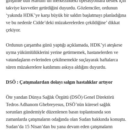
girişimle dün Hartum’un merkezindeki operasyonlara destek için
takviye kuvvetler getirdiğini duyurdu. Gözlemciler, ordunun
‘yakında HDK’ye karşı büyük bir saldırı başlatmayı planladığına
ve bu nedenle Cidde’deki müzakerelerden çekildiğine’ dikkat
çekiyor.
Ordunun çarşamba günü yaptığı açıklamada, HDK’yi ateşkese
uyma yükümlülüklerini yerine getirmemek, hastanelerden ve
vatandaşların evlerinden çekilmemekle suçlayarak haftalarca
süren müzakerelere katılımını askıya aldığını duyurdu.
DSÖ : Çatışmalardan dolayı salgın hastalıklar artıyor
Öte yandan Dünya Sağlık Örgütü (DSÖ) Genel Direktörü
Tedros Adhanom Ghebreyesus, DSÖ’nün küresel sağlık
sorunları gündemiyle düzenlenen basın toplantısında son
zamanlarda çatışmaların odağında olan Sudan hakkında konuştu.
Sudan’da 15 Nisan’dan bu yana devam eden çatışmaların