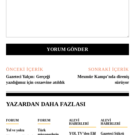
Yorum:
ÖNCEKI İÇERIK
SONRAKI İÇERIK
Gazeteci Yalçın: Gerçeği
Mexmûr Kampı’nda direniş
yazdığımız için cezaevine atıldık
sürüyor
YAZARDAN DAHA FAZLASI
FORUM
FORUM
ALEVI
ALEVI
HABERLERI
HABERLERI
Yol ve yolcu
Türk
YOL TV’den Elif
Gazeteci Şükrü
misyonerlerin