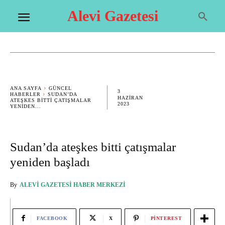
Alevi Gazetesi
ANA SAYFA
GÜNCEL
3
HABERLER
SUDAN’DA
HAZIRAN
ATEŞKES BITTI ÇATIŞMALAR
2023
YENIDEN...
Sudan’da ateşkes bitti çatışmalar
yeniden başladı
By
ALEVI GAZETESI HABER MERKEZI
FACEBOOK
X
PINTEREST