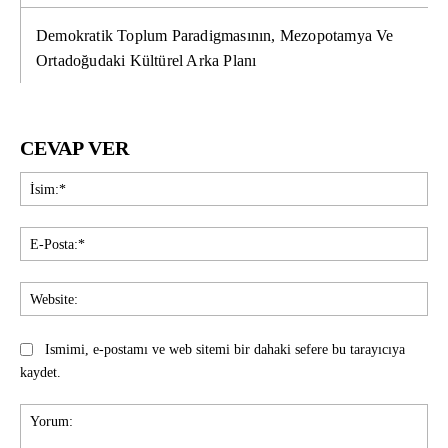
Demokratik Toplum Paradigmasının, Mezopotamya Ve
Ortadoğudaki Kültürel Arka Planı
CEVAP VER
İsi
E-
Pos
Web
Ismimi, e-postamı ve web sitemi bir dahaki sefere bu tarayıcıya
kaydet.