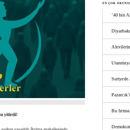
EN ÇOK OKUNA
’40 bin A
Diyarbakı
Alevilerin
Utanmaya
Suriyede 
Pazarcık’
Bu fırtı
ı yitirdi!
Demokrat
 yoğun yaşadığı İkrima mahallesinde