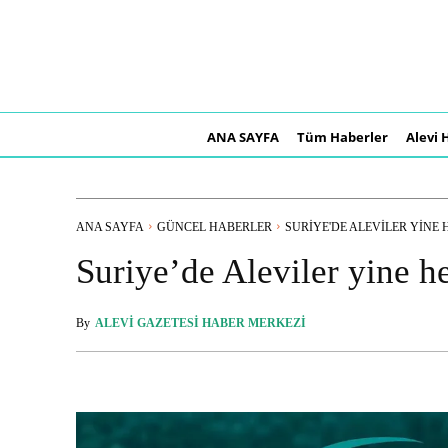
ANA SAYFA
Tüm Haberler
Alevi 
ANA SAYFA
GÜNCEL HABERLER
SURIYE'DE ALEVILER YINE 
Suriye’de Aleviler yine h
By
ALEVI GAZETESI HABER MERKEZI