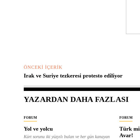
Yorum:
ÖNCEKI İÇERIK
Irak ve Suriye tezkeresi protesto ediliyor
YAZARDAN DAHA FAZLASI
FORUM
FORUM
Yol ve yolcu
Türk mis
Avar!
Kürt sorunu iki yüzyılı bulan ve her gün kanayan