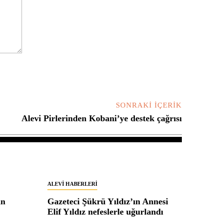
SONRAKI İÇERIK
Alevi Pirlerinden Kobani’ye destek çağrısı
ALEVI HABERLERI
in
Gazeteci Şükrü Yıldız’ın Annesi
Elif Yıldız nefeslerle uğurlandı