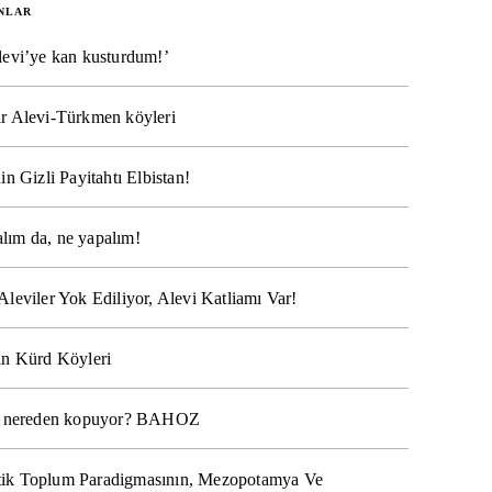
NLAR
levi’ye kan kusturdum!’
r Alevi-Türkmen köyleri
in Gizli Payitahtı Elbistan!
lım da, ne yapalım!
Aleviler Yok Ediliyor, Alevi Katliamı Var!
ın Kürd Köyleri
na nereden kopuyor? BAHOZ
ik Toplum Paradigmasının, Mezopotamya Ve