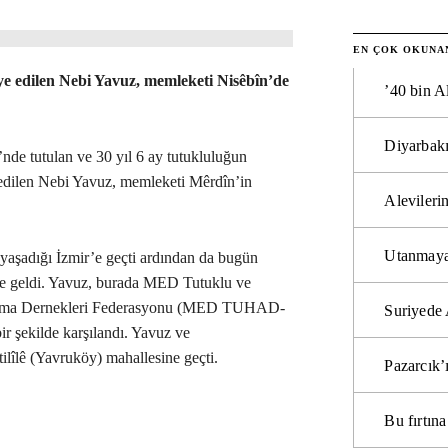
EN ÇOK OKUNA
iye edilen Nebi Yavuz, memleketi Nisêbîn’de
’40 bin A
Diyarbakı
de tutulan ve 30 yıl 6 ay tutukluluğun
edilen Nebi Yavuz, memleketi Mêrdîn’in
Alevilerin
Utanmaya
n yaşadığı İzmir’e geçti ardından da bugün
’e geldi. Yavuz, burada MED Tutuklu ve
ışma Dernekleri Federasyonu (MED TUHAD-
Suriyede 
bir şekilde karşılandı. Yavuz ve
ilîlê (Yavruköy) mahallesine geçti.
Pazarcık’
Bu fırtı