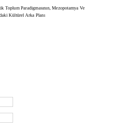
ik Toplum Paradigmasının, Mezopotamya Ve
aki Kültürel Arka Planı
E-
Posta:*
Website: