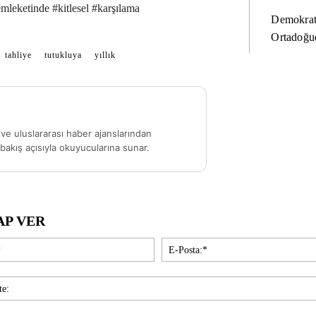
mleketinde #kitlesel #karşılama
Demokrat
Ortadoğud
tahliye
tutukluya
yıllık
ve uluslararası haber ajanslarından
akış açısıyla okuyucularına sunar.
AP VER
İsim:*