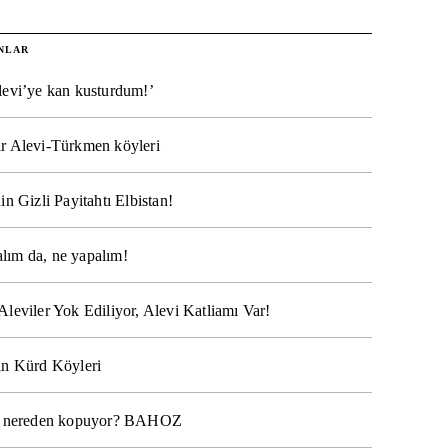
NLAR
levi’ye kan kusturdum!’
r Alevi-Türkmen köyleri
in Gizli Payitahtı Elbistan!
lım da, ne yapalım!
Aleviler Yok Ediliyor, Alevi Katliamı Var!
ın Kürd Köyleri
na nereden kopuyor? BAHOZ