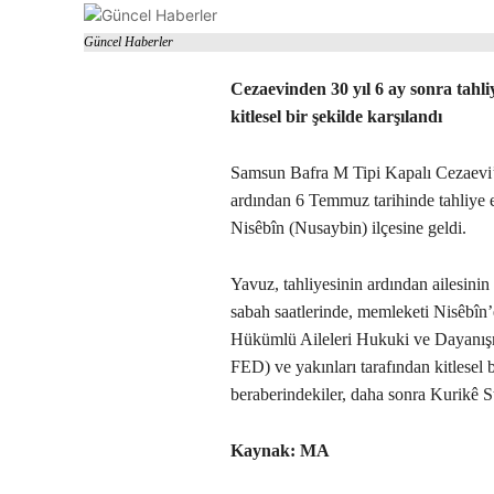
Güncel Haberler
Cezaevinden 30 yıl 6 ay sonra tahl
kitlesel bir şekilde karşılandı
Samsun Bafra M Tipi Kapalı Cezaevi’n
ardından 6 Temmuz tarihinde tahliye 
Nisêbîn (Nusaybin) ilçesine geldi.
Yavuz, tahliyesinin ardından ailesini
sabah saatlerinde, memleketi Nisêbîn
Hükümlü Aileleri Hukuki ve Dayan
FED) ve yakınları tarafından kitlesel 
beraberindekiler, daha sonra Kurikê St
Kaynak: MA