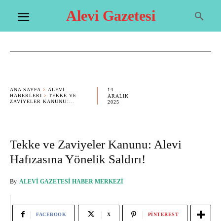
Alevi Gazetesi
14
ANA SAYFA
ALEVI
HABERLERI
TEKKE VE
ARALIK
ZAVIYELER KANUNU:...
2025
Tekke ve Zaviyeler Kanunu: Alevi
Hafızasına Yönelik Saldırı!
By
ALEVI GAZETESI HABER MERKEZI
FACEBOOK
X
PINTEREST