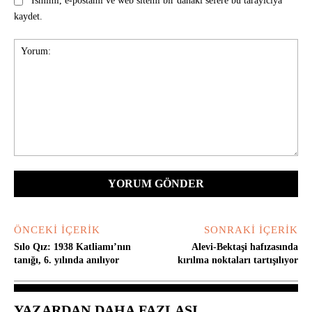
Ismimi, e-postamı ve web sitemi bir dahaki sefere bu tarayıcıya
kaydet.
Yorum:
ÖNCEKI İÇERIK
SONRAKI İÇERIK
Sılo Qız: 1938 Katliamı’nın
Alevi-Bektaşi hafızasında
tanığı, 6. yılında anılıyor
kırılma noktaları tartışılıyor
YAZARDAN DAHA FAZLASI