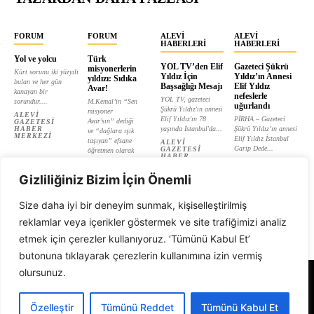
FORUM
FORUM
ALEVI
ALEVI
HABERLERI
HABERLERI
Yol ve yolcu
Türk
YOL TV’den Elif
Gazeteci Şükrü
misyonerlerin
Kürt sorunu iki yüzyılı
Yıldız İçin
Yıldız’ın Annesi
yıldızı: Sıdıka
bulan ve her gün
Başsağlığı Mesajı
Elif Yıldız
Avar!
kanayan bir
nefeslerle
YOL TV, gazeteci
sorundur....
M.Kemal’in “Sen
uğurlandı
Şükrü Yıldız'ın annesi
misyoner
ALEVI
Elif Yıldız'ın 78
PİRHA – Gazeteci
Avar’sın” dediği
GAZETESI
HABER
yaşında İstanbul'da...
Şükrü Yıldız’ın annesi
ve “dağlara ışık
MERKEZI
Elif Yıldız İstanbul
taşıyan” efsane
ALEVI
Garip Dede...
GAZETESI
öğretmen olarak
HABER
tanıtılan...
ALEVI
MERKEZI
GAZETESI
ALEVI
HABER
Gizliliğiniz Bizim İçin Önemli
GAZETESI
MERKEZI
HABER
MERKEZI
Size daha iyi bir deneyim sunmak, kişiselleştirilmiş
reklamlar veya içerikler göstermek ve site trafiğimizi analiz
etmek için çerezler kullanıyoruz. ‘Tümünü Kabul Et’
butonuna tıklayarak çerezlerin kullanımına izin vermiş
olursunuz.
Alevi Gazetesi
Özelleştir
Tümünü Reddet
Tümünü Kabul Et