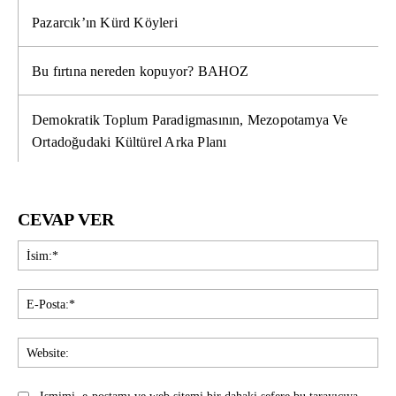
Pazarcık’ın Kürd Köyleri
Bu fırtına nereden kopuyor? BAHOZ
Demokratik Toplum Paradigmasının, Mezopotamya Ve
Ortadoğudaki Kültürel Arka Planı
CEVAP VER
İsi
E-
Pos
Web