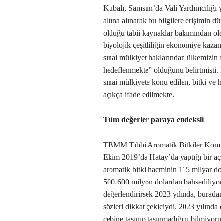
Kubalı, Samsun’da Vali Yardımcılığı ya
altına alınarak bu bilgilere erişimin 
olduğu tabii kaynaklar bakımından ol
biyolojik çeşitliliğin ekonomiye kaza
sınai mülkiyet haklarından ülkemizin
hedeflenmekte” olduğunu belirtmişti. Bi
sınai mülkiyete konu edilen, bitki v
açıkça ifade edilmekte.
Tüm değerler paraya endeksli
TBMM Tıbbi Aromatik Bitkiler Komi
Ekim 2019’da Hatay’da yaptığı bir a
aromatik bitki hacminin 115 milyar do
500-600 milyon dolardan bahsediliyor. 
değerlendirirsek 2023 yılında, burada
sözleri dikkat çekiciydi. 2023 yılında
cebine taşınıp taşınmadığını bilmiyor