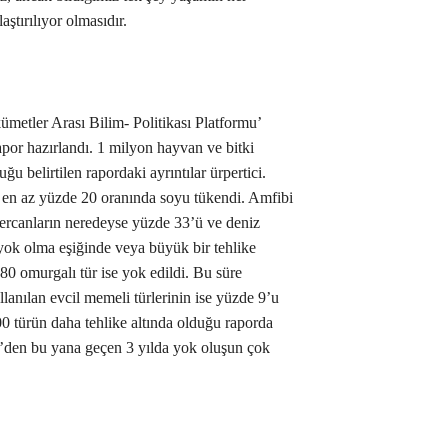
aştırılıyor olmasıdır.
ümetler Arası Bilim- Politikası Platformu’
apor hazırlandı. 1 milyon hayvan ve bitki
ğu belirtilen rapordaki ayrıntılar ürpertici.
r en az yüzde 20 oranında soyu tükendi. Amfibi
 mercanların neredeyse yüzde 33’ü ve deniz
 yok olma eşiğinde veya büyük bir tehlike
80 omurgalı tür ise yok edildi. Bu süre
llanılan evcil memeli türlerinin ise yüzde 9’u
00 türün daha tehlike altında olduğu raporda
0’den bu yana geçen 3 yılda yok oluşun çok