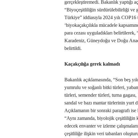
gerçekleştiremedi. Bakanlık yaptığı a
“Biyoçeşitliliğin sürdürülebilirliği ve
Türkiye” iddiasıyla 2024 yılı COP16 to
‘biyokaçakçılıkla mücadele kapsamınd
para cezası uyguladıkları belirtilerek
Karadeniz, Güneydoğu ve Doğu Anado
belirtildi.
Kaçakçılığa gerek kalmadı
Bakanlık açıklamasında, “Son beş yıld
yumrulu ve soğanlı bitki türleri, yaba
türleri, semender türleri, turna gagas
sandal ve bazı mantar türlerinin yurt dı
Açıklamanın bir sonraki paragrafı ise 
“Aynı zamanda, biyolojik çeşitliliğin
edecek envanter ve izleme çalışmaların
çeşitliliğe ilişkin veri tabanları oluşt