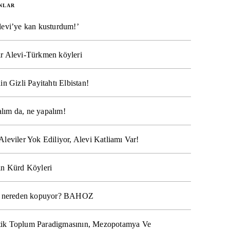
NLAR
levi’ye kan kusturdum!’
r Alevi-Türkmen köyleri
in Gizli Payitahtı Elbistan!
lım da, ne yapalım!
Aleviler Yok Ediliyor, Alevi Katliamı Var!
ın Kürd Köyleri
na nereden kopuyor? BAHOZ
ik Toplum Paradigmasının, Mezopotamya Ve