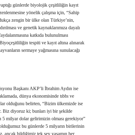
ptığı günlerde biyolojik çeşitliliğin kayıt
düzenlenmesine yönelik çalışma için, “Sahip
dukça zengin bir ülke olan Türkiye’nin,
ndırılması ve genetik kaynaklarımıza dayalı
 faydalanmasına katkıda bulunulması
yoçeşitliliğin tespiti ve kayıt altına alınarak
e hayvanların sermaye yağmasına sunulacağı
syonu Başkanı AKP’li İbrahim Aydın ise
çıklamada, dünya ekonomisinde tıbbı ve
lar olduğunu belirten, “Bizim ülkemizde ise
Biz diyoruz ki; bunları iyi bir şekilde
n 5 milyar dolar gelirimizin olması gerekiyor”
 olduğumuz bu günlerde 5 milyarın birilerinin
uz, ancak bildiğimiz tek şey yaşamın her