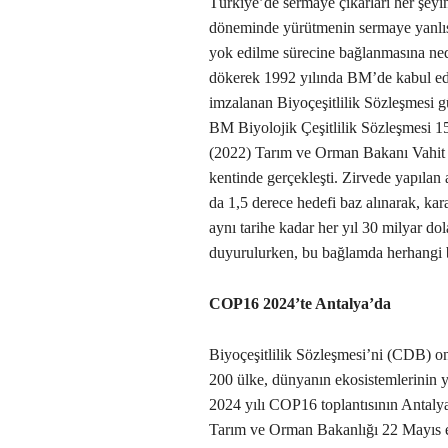
Türkiye’de sermaye çıkarları her şeyi
döneminde yürütmenin sermaye yanlıs
yok edilme sürecine bağlanmasına ned
dökerek 1992 yılında BM’de kabul edi
imzalanan Biyoçeşitlilik Sözleşmesi g
BM Biyolojik Çeşitlilik Sözleşmesi 15
(2022) Tarım ve Orman Bakanı Vahit K
kentinde gerçekleşti. Zirvede yapılan
da 1,5 derece hedefi baz alınarak, ka
aynı tarihe kadar her yıl 30 milyar do
duyurulurken, bu bağlamda herhangi b
COP16 2024’te Antalya’da
Biyoçeşitlilik Sözleşmesi’ni (CDB) 
200 ülke, dünyanın ekosistemlerinin y
2024 yılı COP16 toplantısının Antalya
Tarım ve Orman Bakanlığı 22 Mayıs et