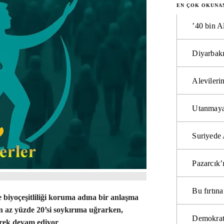
EN ÇOK OKUNA
’40 bin A
Diyarbakı
Alevilerin
Utanmaya
Suriyede 
Pazarcık’
Bu fırtı
biyoçeşitliliği koruma adına bir anlaşma
 en az yüzde 20’si soykırıma uğrarken,
Demokrat
rek devam ediyor