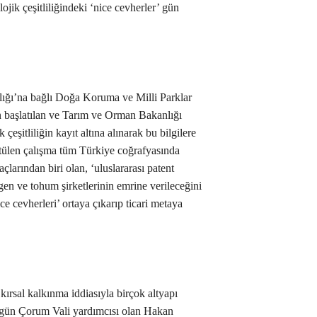
lojik çeşitliliğindeki ‘nice cevherler’ gün
lığı’na bağlı Doğa Koruma ve Milli Parklar
başlatılan ve Tarım ve Orman Bakanlığı
 çeşitliliğin kayıt altına alınarak bu bilgilere
tülen çalışma tüm Türkiye coğrafyasında
larından biri olan, ‘uluslararası patent
 gen ve tohum şirketlerinin emrine verileceğini
ice cevherleri’ ortaya çıkarıp ticari metaya
e kırsal kalkınma iddiasıyla birçok altyapı
bugün Çorum Vali yardımcısı olan Hakan