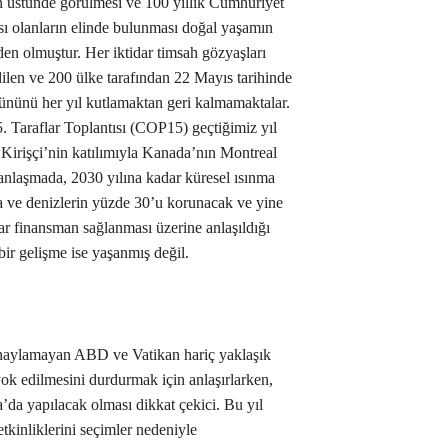
n üstünde görülmesi ve 100 yıllık Cumhuriyet
ı olanların elinde bulunması doğal yaşamın
en olmuştur. Her iktidar timsah gözyaşları
len ve 200 ülke tarafından 22 Mayıs tarihinde
ününü her yıl kutlamaktan geri kalmamaktalar.
. Taraflar Toplantısı (COP15) geçtiğimiz yıl
irişçi’nin katılımıyla Kanada’nın Montreal
 anlaşmada, 2030 yılına kadar küresel ısınma
ra ve denizlerin yüzde 30’u korunacak ve yine
lar finansman sağlanması üzerine anlaşıldığı
ir gelişme ise yaşanmış değil.
onaylamayan ABD ve Vatikan hariç yaklaşık
ok edilmesini durdurmak için anlaşırlarken,
’da yapılacak olması dikkat çekici. Bu yıl
kinliklerini seçimler nedeniyle