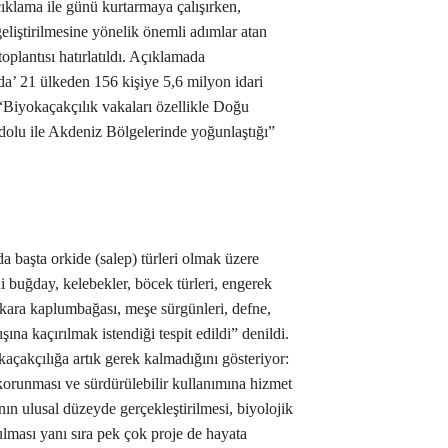
çıklama ile günü kurtarmaya çalışırken,
 geliştirilmesine yönelik önemli adımlar atan
plantısı hatırlatıldı. Açıklamada
a’ 21 ülkeden 156 kişiye 5,6 milyon idari
, “Biyokaçakçılık vakaları özellikle Doğu
lu ile Akdeniz Bölgelerinde yoğunlaştığı”
a başta orkide (salep) türleri olmak üzere
ni buğday, kelebekler, böcek türleri, engerek
ı, kara kaplumbağası, meşe sürgünleri, defne,
şına kaçırılmak istendiği tespit edildi” denildi.
kaçakçılığa artık gerek kalmadığını gösteriyor:
 korunması ve sürdürülebilir kullanımına hizmet
ın ulusal düzeyde gerçekleştirilmesi, biyolojik
urulması yanı sıra pek çok proje de hayata