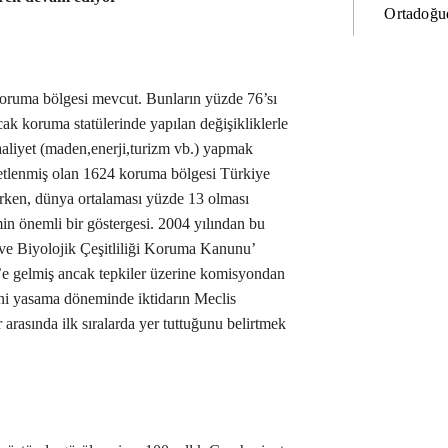
Ortadoğud
koruma bölgesi mevcut. Bunların yüzde 76’sı
ncak koruma statülerinde yapılan değişikliklerle
faaliyet (maden,enerji,turizm vb.) yapmak
etlenmiş olan 1624 koruma bölgesi Türkiye
ken, dünya ortalaması yüzde 13 olması
min önemli bir göstergesi. 2004 yılından bu
ı ve Biyolojik Çeşitliliği Koruma Kanunu’
s’e gelmiş ancak tepkiler üzerine komisyondan
ni yasama döneminde iktidarın Meclis
arasında ilk sıralarda yer tuttuğunu belirtmek