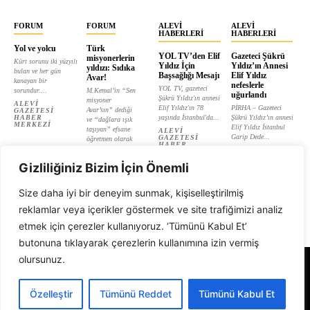
FORUM
FORUM
ALEVI
ALEVI
HABERLERI
HABERLERI
Yol ve yolcu
Türk
YOL TV’den Elif
Gazeteci Şükrü
misyonerlerin
Kürt sorunu iki yüzyılı
Yıldız İçin
Yıldız’ın Annesi
yıldızı: Sıdıka
bulan ve her gün
Başsağlığı Mesajı
Elif Yıldız
Avar!
kanayan bir
nefeslerle
YOL TV, gazeteci
sorundur....
M.Kemal’in “Sen
uğurlandı
Şükrü Yıldız'ın annesi
misyoner
ALEVI
Elif Yıldız'ın 78
PİRHA – Gazeteci
Avar’sın” dediği
GAZETESI
HABER
yaşında İstanbul'da...
Şükrü Yıldız’ın annesi
ve “dağlara ışık
MERKEZI
Elif Yıldız İstanbul
taşıyan” efsane
ALEVI
Garip Dede...
GAZETESI
öğretmen olarak
HABER
tanıtılan...
ALEVI
MERKEZI
GAZETESI
ALEVI
HABER
Gizliliğiniz Bizim İçin Önemli
GAZETESI
MERKEZI
HABER
MERKEZI
Size daha iyi bir deneyim sunmak, kişiselleştirilmiş
reklamlar veya içerikler göstermek ve site trafiğimizi analiz
etmek için çerezler kullanıyoruz. ‘Tümünü Kabul Et’
butonuna tıklayarak çerezlerin kullanımına izin vermiş
olursunuz.
Alevi Gazetesi
Özelleştir
Tümünü Reddet
Tümünü Kabul Et
© 1999 - 2026 Tüm Hakları Saklıdır. Alevi Gazetesi