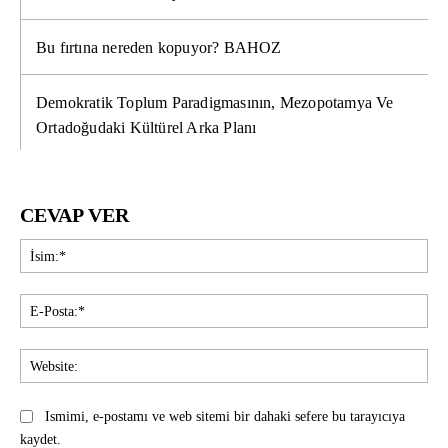
Bu fırtına nereden kopuyor? BAHOZ
Demokratik Toplum Paradigmasının, Mezopotamya Ve
Ortadoğudaki Kültürel Arka Planı
CEVAP VER
İsi
E-
Pos
Web
Ismimi, e-postamı ve web sitemi bir dahaki sefere bu tarayıcıya
kaydet.