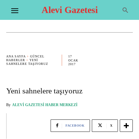
Alevi Gazetesi
17
ANA SAYFA
GÜNCEL
HABERLER
YENI
OCAK
SAHNELERE TAŞIYORUZ
2017
Yeni sahnelere taşıyoruz
By
ALEVI GAZETESI HABER MERKEZI
FACEBOOK
X