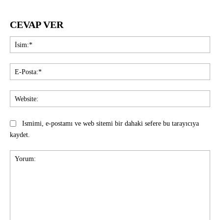
CEVAP VER
İsi
E-
Pos
Web
Ismimi, e-postamı ve web sitemi bir dahaki sefere bu tarayıcıya
kaydet.