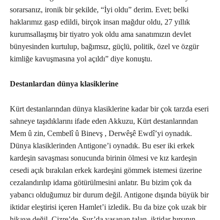
sorarsanız, ironik bir şekilde, “İyi oldu” derim. Evet; belki
haklarımız gasp edildi, birçok insan mağdur oldu, 27 yıllık
kurumsallaşmış bir tiyatro yok oldu ama sanatımızın devlet
bünyesinden kurtulup, bağımsız, güçlü, politik, özel ve özgür
kimliğe kavuşmasına yol açıldı” diye konuştu.
Destanlardan dünya klasiklerine
Kürt destanlarından dünya klasiklerine kadar bir çok tarzda eseri
sahneye taşıdıklarını ifade eden Akkuzu, Kürt destanlarından
Mem û zin, Cembelî û Binevş , Derwêşê Ewdî’yi oynadık.
Dünya klasiklerinden Antigone’i oynadık. Bu eser iki erkek
kardeşin savaşması sonucunda birinin ölmesi ve kız kardeşin
cesedi açık bırakılan erkek kardeşini gömmek istemesi üzerine
cezalandırılıp idama götürülmesini anlatır. Bu bizim çok da
yabancı olduğumuz bir durum değil. Antigone dışında büyük bir
iktidar eleştirisi içeren Hamlet’i izledik. Bu da bize çok uzak bir
hikaye değil. Cizre’de, Sur’da yaşanan talan, iktidar hırsının