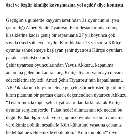
özel ve özgür kimliğe kavuşmasına yol açıldı’ diye konuştu.
Geçtiğimiz günlerde kayyum tarafından 31 oyuncunun işten
çıkarıldığı Amed Şehir Tiyatrosu, Kürt destanlarından dünya
klasiklerine kadar geniş bir repartuarla 27 yıl boyunca çok
sayıda eseri sahneye koydu. Kurulduktan 13 yıl sonra Kürtçe
oyunlar sahnelemeye başlayan şehir tiyatrosu Kürtçe oyunlara
paralel seyircisi de arttı.
Şehir tiyatrosu oyuncularından Yavuz Akkuzu, kapatılma
anlamına gelen bu karara karşı Kürtçe tiyatro yapmaya devam
edeceklerini söyledi. Amed Şehir Tiyatrosu’nun kapatılmasını,
AKP iktidarının kayyum eliyle gerçekleştirmek istediği kültürel
kırım planının bir parçası olarak değerlendiren tiyatrocu Akkuzu,
“Tiyatromuzda diğer şehir tiyatrolarından farklı olarak Kürtçe
oyunlar sergileniyordu. Fakat hedef alınmasının tek nedeni bu
değil. Kullandığımız dil ve seçtiğimiz oyunlar ve bu oyunlarda
verdiğimiz politik mesajlarla Kürt kültürünü yaşatma çabamız
hedef haline gelmemizde etkili oldu. “Kötü mü oldu?” diye