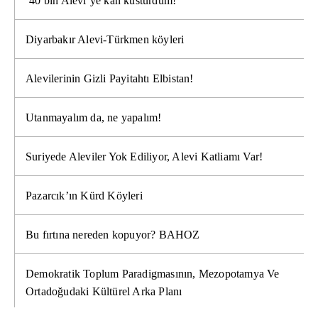
’40 bin Alevi’ye kan kusturdum!’
Diyarbakır Alevi-Türkmen köyleri
Alevilerinin Gizli Payitahtı Elbistan!
Utanmayalım da, ne yapalım!
Suriyede Aleviler Yok Ediliyor, Alevi Katliamı Var!
Pazarcık’ın Kürd Köyleri
Bu fırtına nereden kopuyor? BAHOZ
Demokratik Toplum Paradigmasının, Mezopotamya Ve
Ortadoğudaki Kültürel Arka Planı