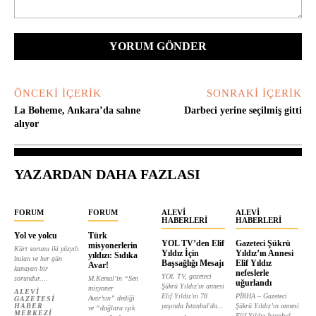
Yorum:
ÖNCEKI İÇERIK
SONRAKI İÇERIK
La Boheme, Ankara’da sahne
Darbeci yerine seçilmiş gitti
alıyor
YAZARDAN DAHA FAZLASI
FORUM
FORUM
ALEVI
ALEVI
HABERLERI
HABERLERI
Yol ve yolcu
Türk
YOL TV’den Elif
Gazeteci Şükrü
misyonerlerin
Kürt sorunu iki yüzyılı
Yıldız İçin
Yıldız’ın Annesi
yıldızı: Sıdıka
bulan ve her gün
Başsağlığı Mesajı
Elif Yıldız
Avar!
kanayan bir
nefeslerle
YOL TV, gazeteci
sorundur....
M.Kemal’in “Sen
uğurlandı
Şükrü Yıldız'ın annesi
misyoner
ALEVI
Elif Yıldız'ın 78
PİRHA – Gazeteci
Avar’sın” dediği
GAZETESI
HABER
yaşında İstanbul'da...
Şükrü Yıldız’ın annesi
ve “dağlara ışık
MERKEZI
Elif Yıldız İstanbul