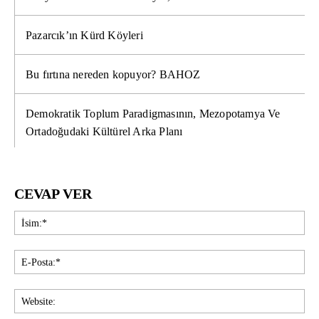
Pazarcık’ın Kürd Köyleri
Bu fırtına nereden kopuyor? BAHOZ
Demokratik Toplum Paradigmasının, Mezopotamya Ve
Ortadoğudaki Kültürel Arka Planı
CEVAP VER
İsi
E-
Pos
Web