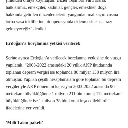
şimdiden ortaya koymuştur. Bizler Yeşil Sol Parti olarak
halklarımız, emekçiler, kadınlar, gençler, emekliler, doğa
hakkında getirilen düzenlemelerin yangından mal kaçırırcasına
torba yasa tekliflerine bir operasyonla eklenmesine asla razı
gelmeyeceğiz” denildi.
Erdoğan’a borçlanma yetkisi verilecek
Şerhte ayrıca Erdoğan’a verilecek borçlanma yetkisine de vurgu
yapılarak, “2003-2022 arasındaki 20 yıllık AKP iktidarında
toplanan deprem vergisi ise toplamda 86 milyar 138 milyon lira
olmuştur. Yapılan çeşitli hesaplamalara göre toplanan bu deprem
vergileriyle AKP dönemini kapsayan 2003-2022 arasında 96
metrekare büyüklüğünde 1 milyon 211 bin konut; 112 metrekare
büyüklüğünde ise 1 milyon 38 bin konut inşa edilebilirdi”
ifadelerine yer verildi.
‘Milli Talan paketi’