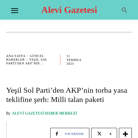
Alevi Gazetesi
11
ANA SAYFA
GÜNCEL
HABERLER
YEŞIL SOL
TEMMUZ
PARTI’DEN AKP’NIN...
2023
Yeşil Sol Parti’den AKP’nin torba yasa
teklifine şerh: Milli talan paketi
By
ALEVI GAZETESI HABER MERKEZI
FACEBOOK
X