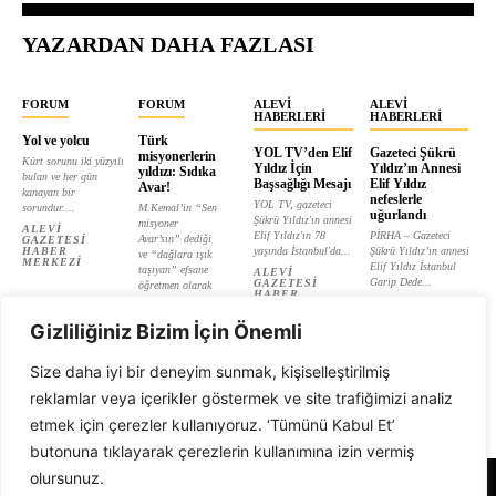
YAZARDAN DAHA FAZLASI
FORUM
FORUM
ALEVI
ALEVI
HABERLERI
HABERLERI
Yol ve yolcu
Türk
YOL TV’den Elif
Gazeteci Şükrü
misyonerlerin
Kürt sorunu iki yüzyılı
Yıldız İçin
Yıldız’ın Annesi
yıldızı: Sıdıka
bulan ve her gün
Başsağlığı Mesajı
Elif Yıldız
Avar!
kanayan bir
nefeslerle
YOL TV, gazeteci
sorundur....
M.Kemal’in “Sen
uğurlandı
Şükrü Yıldız'ın annesi
misyoner
ALEVI
Elif Yıldız'ın 78
PİRHA – Gazeteci
Avar’sın” dediği
GAZETESI
HABER
yaşında İstanbul'da...
Şükrü Yıldız’ın annesi
ve “dağlara ışık
MERKEZI
Elif Yıldız İstanbul
taşıyan” efsane
ALEVI
Garip Dede...
GAZETESI
öğretmen olarak
HABER
tanıtılan...
ALEVI
MERKEZI
GAZETESI
ALEVI
HABER
Gizliliğiniz Bizim İçin Önemli
GAZETESI
MERKEZI
HABER
MERKEZI
Size daha iyi bir deneyim sunmak, kişiselleştirilmiş
reklamlar veya içerikler göstermek ve site trafiğimizi analiz
etmek için çerezler kullanıyoruz. ‘Tümünü Kabul Et’
butonuna tıklayarak çerezlerin kullanımına izin vermiş
olursunuz.