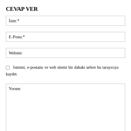
CEVAP VER
İsi
E-
Pos
Web
Ismimi, e-postamı ve web sitemi bir dahaki sefere bu tarayıcıya
kaydet.