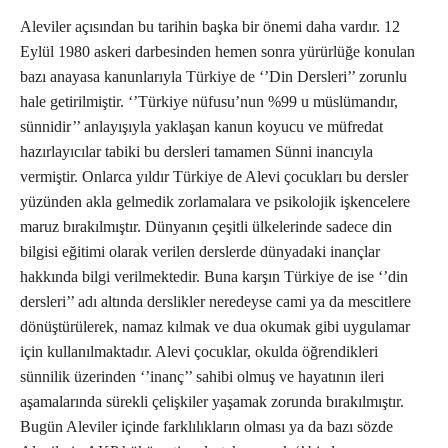
Aleviler açısından bu tarihin başka bir önemi daha vardır. 12
Eylül 1980 askeri darbesinden hemen sonra yürürlüğe konulan
bazı anayasa kanunlarıyla Türkiye de ‘’Din Dersleri’’ zorunlu
hale getirilmiştir. ‘’Türkiye nüfusu’nun %99 u müslümandır,
sünnidir’’ anlayışıyla yaklaşan kanun koyucu ve müfredat
hazırlayıcılar tabiki bu dersleri tamamen Sünni inancıyla
vermiştir. Onlarca yıldır Türkiye de Alevi çocukları bu dersler
yüzünden akla gelmedik zorlamalara ve psikolojik işkencelere
maruz bırakılmıştır. Dünyanın çeşitli ülkelerinde sadece din
bilgisi eğitimi olarak verilen derslerde dünyadaki inançlar
hakkında bilgi verilmektedir. Buna karşın Türkiye de ise ‘’din
dersleri’’ adı altında derslikler neredeyse cami ya da mescitlere
dönüştürülerek, namaz kılmak ve dua okumak gibi uygulamar
için kullanılmaktadır. Alevi çocuklar, okulda öğrendikleri
sünnilik üzerinden ‘’inanç’’ sahibi olmuş ve hayatının ileri
aşamalarında sürekli çelişkiler yaşamak zorunda bırakılmıştır.
Bugün Aleviler içinde farklılıkların olması ya da bazı sözde