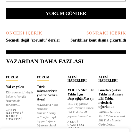
Yorum:
ÖNCEKI İÇERIK
SONRAKI İÇERIK
Seçmeli değil ‘zorunlu’ dersler
Sarıklılar kent dışına çıkartıldı
YAZARDAN DAHA FAZLASI
FORUM
FORUM
ALEVI
ALEVI
HABERLERI
HABERLERI
Yol ve yolcu
Türk
YOL TV’den Elif
Gazeteci Şükrü
misyonerlerin
Kürt sorunu iki yüzyılı
Yıldız İçin
Yıldız’ın Annesi
yıldızı: Sıdıka
bulan ve her gün
Başsağlığı Mesajı
Elif Yıldız
Avar!
kanayan bir
nefeslerle
YOL TV, gazeteci
sorundur....
M.Kemal’in “Sen
uğurlandı
Şükrü Yıldız'ın annesi
misyoner
ALEVI
Elif Yıldız'ın 78
PİRHA – Gazeteci
Avar’sın” dediği
GAZETESI
HABER
yaşında İstanbul'da...
Şükrü Yıldız’ın annesi
ve “dağlara ışık
MERKEZI
Elif Yıldız İstanbul
taşıyan” efsane
ALEVI
Garip Dede...
GAZETESI
öğretmen olarak
HABER
tanıtılan...
ALEVI
MERKEZI