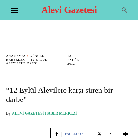
Alevi Gazetesi
13
ANA SAYFA
GÜNCEL
HABERLER
"12 EYLÜL
EYLÜL
ALEVILERE KARŞI...
2012
“12 Eylül Alevilere karşı süren bir
darbe”
By
ALEVI GAZETESI HABER MERKEZI
FACEBOOK
X