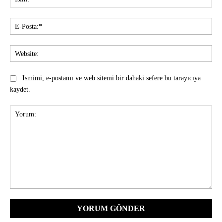
E-
Pos
Web
Ismimi, e-postamı ve web sitemi bir dahaki sefere bu tarayıcıya
kaydet.
Yorum: