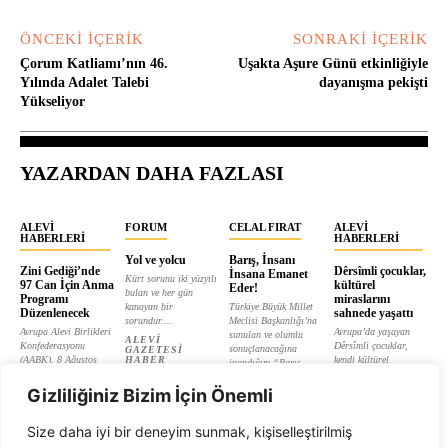
ÖNCEKI İÇERIK
SONRAKI İÇERIK
Çorum Katliamı’nın 46.
Uşakta Aşure Günü etkinliğiyle
Yılında Adalet Talebi
dayanışma pekişti
Yükseliyor
YAZARDAN DAHA FAZLASI
ALEVI
FORUM
CELAL FIRAT
ALEVI
HABERLERI
HABERLERI
Yol ve yolcu
Barış, İnsanı
Zini Gediği’nde
Dêrsîmli çocuklar,
İnsana Emanet
Kürt sorunu iki yüzyılı
97 Can İçin Anma
kültürel
Eder!
bulan ve her gün
Programı
miraslarını
kanayan bir
Türkiye Büyük Millet
Düzenlenecek
sahnede yaşattı
sorundur....
Meclisi Başkanlığı’na
Avrupa Alevi Birlikleri
Avrupa’da yaşayan
sunulan ve olumlu
ALEVI
Konfederasyonu
Dêrsîmli çocuklar,
sonuçlanacağına
GAZETESI
(AABK), 8 Ağustos
HABER
kendi kültürel
inandığım “Barış...
MERKEZI
1938’de Zini
miraslarını yaşatmak
CELAL FIRAT
Gediği’nde yaşanan...
ve bağ kurmak...
Gizliliğiniz Bizim İçin Önemli
ALEVI
ALEVI
GAZETESI
GAZETESI
Size daha iyi bir deneyim sunmak, kişiselleştirilmiş