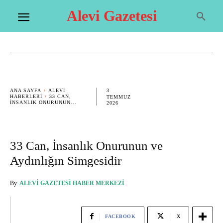
Alevi Gazetesi
3
ANA SAYFA
ALEVI
HABERLERI
33 CAN,
TEMMUZ
İNSANLIK ONURUNUN...
2026
33 Can, İnsanlık Onurunun ve
Aydınlığın Simgesidir
By
ALEVI GAZETESI HABER MERKEZI
FACEBOOK
X