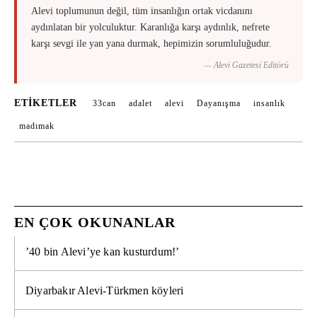
Alevi toplumunun değil, tüm insanlığın ortak vicdanını
aydınlatan bir yolculuktur. Karanlığa karşı aydınlık, nefrete
karşı sevgi ile yan yana durmak, hepimizin sorumluluğudur.
— Alevi Gazetesi Editörü
ETIKETLER
33can
adalet
alevi
Dayanışma
insanlık
madımak
EN ÇOK OKUNANLAR
’40 bin Alevi’ye kan kusturdum!’
Diyarbakır Alevi-Türkmen köyleri