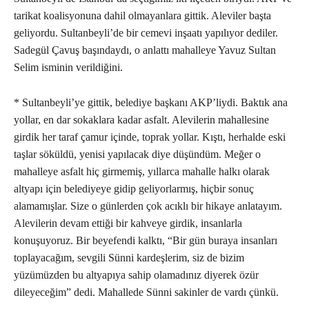
tarikat koalisyonuna dahil olmayanlara gittik. Aleviler başta
geliyordu. Sultanbeyli’de bir cemevi inşaatı yapılıyor dediler.
Sadegül Çavuş başındaydı, o anlattı mahalleye Yavuz Sultan
Selim isminin verildiğini.
* Sultanbeyli’ye gittik, belediye başkanı AKP’liydi. Baktık ana
yollar, en dar sokaklara kadar asfalt. Alevilerin mahallesine
girdik her taraf çamur içinde, toprak yollar. Kıştı, herhalde eski
taşlar söküldü, yenisi yapılacak diye düşündüm. Meğer o
mahalleye asfalt hiç girmemiş, yıllarca mahalle halkı olarak
altyapı için belediyeye gidip geliyorlarmış, hiçbir sonuç
alamamışlar. Size o günlerden çok acıklı bir hikaye anlatayım.
Alevilerin devam ettiği bir kahveye girdik, insanlarla
konuşuyoruz. Bir beyefendi kalktı, “Bir gün buraya insanları
toplayacağım, sevgili Sünni kardeşlerim, siz de bizim
yüzümüzden bu altyapıya sahip olamadınız diyerek özür
dileyeceğim” dedi. Mahallede Sünni sakinler de vardı çünkü.