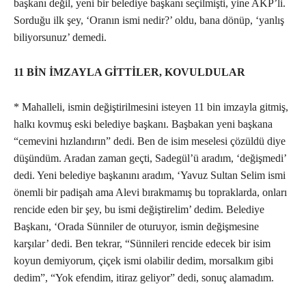
başkanı değil, yeni bir belediye başkanı seçilmişti, yine AKP’li.
Sorduğu ilk şey, ‘Oranın ismi nedir?’ oldu, bana dönüp, ‘yanlış
biliyorsunuz’ demedi.
11 BİN İMZAYLA GİTTİLER, KOVULDULAR
* Mahalleli, ismin değiştirilmesini isteyen 11 bin imzayla gitmiş,
halkı kovmuş eski belediye başkanı. Başbakan yeni başkana
“cemevini hızlandırın” dedi. Ben de isim meselesi çözüldü diye
düşündüm. Aradan zaman geçti, Sadegül’ü aradım, ‘değişmedi’
dedi. Yeni belediye başkanını aradım, ‘Yavuz Sultan Selim ismi
önemli bir padişah ama Alevi bırakmamış bu topraklarda, onları
rencide eden bir şey, bu ismi değiştirelim’ dedim. Belediye
Başkanı, ‘Orada Sünniler de oturuyor, ismin değişmesine
karşılar’ dedi. Ben tekrar, “Sünnileri rencide edecek bir isim
koyun demiyorum, çiçek ismi olabilir dedim, morsalkım gibi
dedim”, “Yok efendim, itiraz geliyor” dedi, sonuç alamadım.