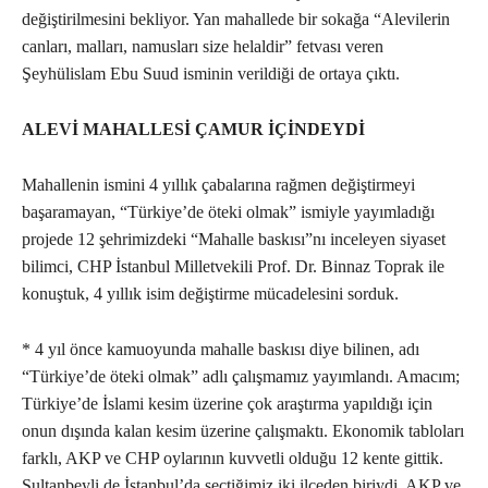
değiştirilmesini bekliyor. Yan mahallede bir sokağa “Alevilerin
canları, malları, namusları size helaldir” fetvası veren
Şeyhülislam Ebu Suud isminin verildiği de ortaya çıktı.
ALEVİ MAHALLESİ ÇAMUR İÇİNDEYDİ
Mahallenin ismini 4 yıllık çabalarına rağmen değiştirmeyi
başaramayan, “Türkiye’de öteki olmak” ismiyle yayımladığı
projede 12 şehrimizdeki “Mahalle baskısı”nı inceleyen siyaset
bilimci, CHP İstanbul Milletvekili Prof. Dr. Binnaz Toprak ile
konuştuk, 4 yıllık isim değiştirme mücadelesini sorduk.
* 4 yıl önce kamuoyunda mahalle baskısı diye bilinen, adı
“Türkiye’de öteki olmak” adlı çalışmamız yayımlandı. Amacım;
Türkiye’de İslami kesim üzerine çok araştırma yapıldığı için
onun dışında kalan kesim üzerine çalışmaktı. Ekonomik tabloları
farklı, AKP ve CHP oylarının kuvvetli olduğu 12 kente gittik.
Sultanbeyli de İstanbul’da seçtiğimiz iki ilçeden biriydi. AKP ve