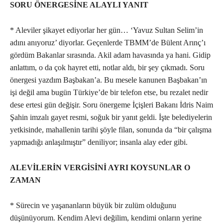
SORU ÖNERGESİNE ALAYLI YANIT
* Aleviler şikayet ediyorlar her gün… ‘Yavuz Sultan Selim’in
adını anıyoruz’ diyorlar. Geçenlerde TBMM’de Bülent Arınç’ı
gördüm Bakanlar sırasında. Akil adam havasında ya hani. Gidip
anlattım, o da çok hayret etti, notlar aldı, bir şey çıkmadı. Soru
önergesi yazdım Başbakan’a. Bu mesele kanunen Başbakan’ın
işi değil ama bugün Türkiye’de bir telefon etse, bu rezalet nedir
dese ertesi gün değişir. Soru önergeme İçişleri Bakanı İdris Naim
Şahin imzalı gayet resmi, soğuk bir yanıt geldi. İşte belediyelerin
yetkisinde, mahallenin tarihi şöyle filan, sonunda da “bir çalışma
yapmadığı anlaşılmıştır” deniliyor; insanla alay eder gibi.
ALEVİLERİN VERGİSİNİ AYRI KOYSUNLAR O
ZAMAN
* Sürecin ve yaşananların büyük bir zulüm olduğunu
düşünüyorum. Kendim Alevi değilim, kendimi onların yerine