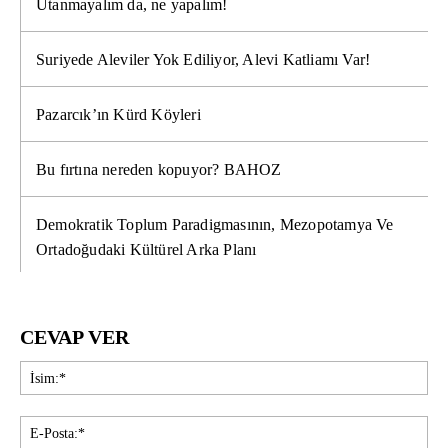
Utanmayalım da, ne yapalım!
Suriyede Aleviler Yok Ediliyor, Alevi Katliamı Var!
Pazarcık’ın Kürd Köyleri
Bu fırtına nereden kopuyor? BAHOZ
Demokratik Toplum Paradigmasının, Mezopotamya Ve
Ortadoğudaki Kültürel Arka Planı
CEVAP VER
İsi
E-
Pos