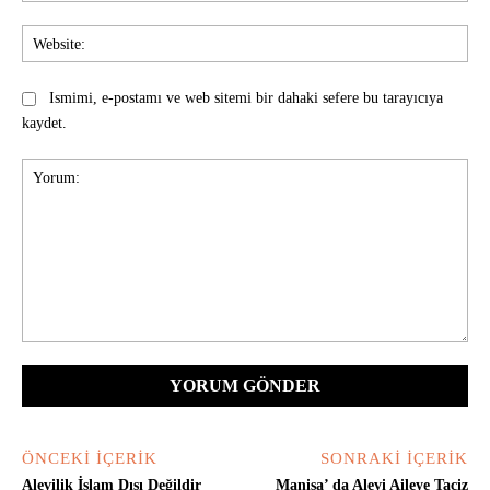
Web
Ismimi, e-postamı ve web sitemi bir dahaki sefere bu tarayıcıya
kaydet.
Yorum:
ÖNCEKI İÇERIK
SONRAKI İÇERIK
Alevilik İslam Dışı Değildir
Manisa’ da Alevi Aileye Taciz