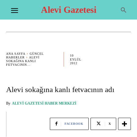
Alevi Gazetesi
ANA SAYFA
GÜNCEL
10
HABERLER
ALEVI
EYLÜL
SOKAĞINA KANLI
2012
FETVACININ...
Alevi sokağına kanlı fetvacının adı
By
ALEVI GAZETESI HABER MERKEZI
FACEBOOK
X