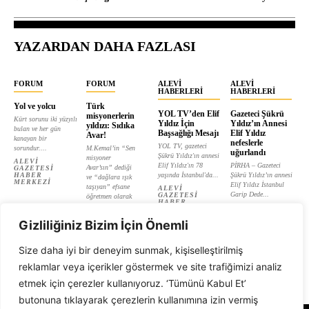
YAZARDAN DAHA FAZLASI
FORUM
FORUM
ALEVI
ALEVI
HABERLERI
HABERLERI
Yol ve yolcu
Türk
YOL TV’den Elif
Gazeteci Şükrü
misyonerlerin
Kürt sorunu iki yüzyılı
Yıldız İçin
Yıldız’ın Annesi
yıldızı: Sıdıka
bulan ve her gün
Başsağlığı Mesajı
Elif Yıldız
Avar!
kanayan bir
nefeslerle
YOL TV, gazeteci
sorundur....
M.Kemal’in “Sen
uğurlandı
Şükrü Yıldız'ın annesi
misyoner
ALEVI
Elif Yıldız'ın 78
PİRHA – Gazeteci
Avar’sın” dediği
GAZETESI
HABER
yaşında İstanbul'da...
Şükrü Yıldız’ın annesi
ve “dağlara ışık
MERKEZI
Elif Yıldız İstanbul
taşıyan” efsane
ALEVI
Garip Dede...
GAZETESI
öğretmen olarak
HABER
tanıtılan...
ALEVI
MERKEZI
GAZETESI
ALEVI
HABER
Gizliliğiniz Bizim İçin Önemli
GAZETESI
MERKEZI
HABER
MERKEZI
Size daha iyi bir deneyim sunmak, kişiselleştirilmiş
reklamlar veya içerikler göstermek ve site trafiğimizi analiz
etmek için çerezler kullanıyoruz. ‘Tümünü Kabul Et’
butonuna tıklayarak çerezlerin kullanımına izin vermiş