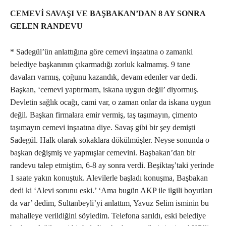
CEMEVİ SAVAŞI VE BAŞBAKAN’DAN 8 AY SONRA
GELEN RANDEVU
* Sadegül’ün anlattığına göre cemevi inşaatına o zamanki
belediye başkanının çıkarmadığı zorluk kalmamış. 9 tane
davaları varmış, çoğunu kazandık, devam edenler var dedi.
Başkan, ‘cemevi yaptırmam, iskana uygun değil’ diyormuş.
Devletin sağlık ocağı, cami var, o zaman onlar da iskana uygun
değil. Başkan firmalara emir vermiş, taş taşımayın, çimento
taşımayın cemevi inşaatına diye. Savaş gibi bir şey demişti
Sadegül. Halk olarak sokaklara dökülmüşler. Neyse sonunda o
başkan değişmiş ve yapmışlar cemevini. Başbakan’dan bir
randevu talep etmiştim, 6-8 ay sonra verdi. Beşiktaş’taki yerinde
1 saate yakın konuştuk. Alevilerle başladı konuşma, Başbakan
dedi ki ‘Alevi sorunu eski.’ ‘Ama bugün AKP ile ilgili boyutları
da var’ dedim, Sultanbeyli’yi anlattım, Yavuz Selim isminin bu
mahalleye verildiğini söyledim. Telefona sarıldı, eski belediye