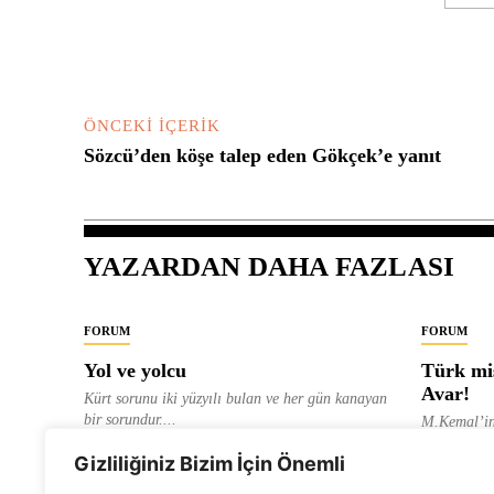
Yorum:
ÖNCEKI İÇERIK
Sözcü’den köşe talep eden Gökçek’e yanıt
YAZARDAN DAHA FAZLASI
FORUM
FORUM
Yol ve yolcu
Türk mis
Avar!
Kürt sorunu iki yüzyılı bulan ve her gün kanayan
bir sorundur....
M.Kemal’in
ve “dağlara
ALEVI GAZETESI HABER MERKEZI
Gizliliğiniz Bizim İçin Önemli
olarak tanıt
ALEVI GAZ