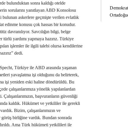
lerde bulunduktan sonra kaldığı otelde
Demokrat
cilerin sorularını yanıtlayan ABD Konsolosu
Ortadoğud
 bulunan askerlere geçmişte verilen evlatlık
lat edinme konusu çok hassas bir konudur.
tiz davranılıyor. Savcılığın bilgi, belge
r türlü yardımı yapmaya hazırız. Türkiye
n işlemler ile ilgili talebi olursa kendilerine
azırız” dedi.
pecht, Türkiye ile ABD arasında yaşanan
metleri yavaşlatma işi olduğunu da belirterek,
ma işi yeniden eski haline döndürüldü. Bu
eçede çalışanlarımıza yönelik yapılanlardan
i. Çalışanlarımızın, başvuranların güvenliği
nda kaldık. Hükümet ve yetkililer ile gerekli
 vardık. Bizim, çalışanlarımızın ve
 görüş birliğine vardık. Bundan sonrada
rıldı. Ama Türk hükümeti yetkilileri ile