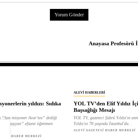
Anayasa Profesörü 
ALEVI HABERLERI
yonerlerin yıldızı: Sıdıka
YOL TV’den Elif Yıldız İç
Başsağlığı Mesajı
 “Sen misyoner Avar’sın” dediği
YOL TV, gazeteci Şükrü Yıldız'ın ann
 ışık taşıyan” efsane öğretmen
Yıldız'ın 78 yaşında İstanbul'da...
ılan...
ALEVI GAZETESI HABER MERKEZI
ETESI HABER MERKEZI