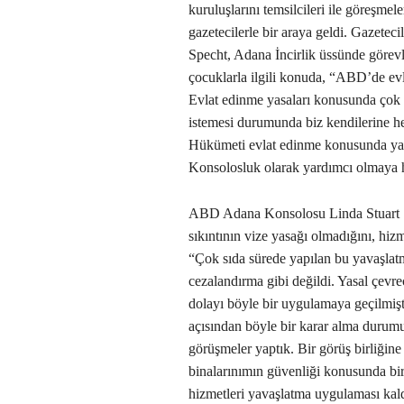
kuruluşlarını temsilcileri ile göreşme
gazetecilerle bir araya geldi. Gazete
Specht, Adana İncirlik üssünde görevli
çocuklarla ilgili konuda, “ABD’de ev
Evlat edinme yasaları konusunda çok ti
istemesi durumunda biz kendilerine he
Hükümeti evlat edinme konusunda yapıla
Konsolosluk olarak yardımcı olmaya h
ABD Adana Konsolosu Linda Stuart S
sıkıntının vize yasağı olmadığını, hiz
“Çok sıda sürede yapılan bu yavaşlat
cezalandırma gibi değildi. Yasal çevr
dolayı böyle bir uygulamaya geçilmişt
açısından böyle bir karar alma durumu
görüşmeler yaptık. Bir görüş birliğine
binalarınımın güvenliği konusunda bir
hizmetleri yavaşlatma uygulaması kaldı