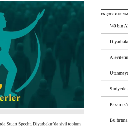
EN ÇOK OKUNA
’40 bin A
Diyarbakı
Alevilerin
Utanmaya
Suriyede 
Pazarcık’
Bu fırtı
a Stuart Specht, Diyarbakır’da sivil toplum