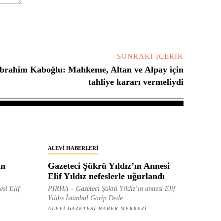
SONRAKI İÇERIK
İbrahim Kaboğlu: Mahkeme, Altan ve Alpay için
tahliye kararı vermeliydi
ALEVI HABERLERI
in
Gazeteci Şükrü Yıldız’ın Annesi
Elif Yıldız nefeslerle uğurlandı
esi Elif
PİRHA – Gazeteci Şükrü Yıldız’ın annesi Elif
Yıldız İstanbul Garip Dede...
ALEVI GAZETESI HABER MERKEZI