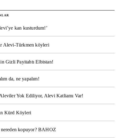
NLAR
levi’ye kan kusturdum!’
r Alevi-Türkmen köyleri
in Gizli Payitahtı Elbistan!
lım da, ne yapalım!
Aleviler Yok Ediliyor, Alevi Katliamı Var!
ın Kürd Köyleri
na nereden kopuyor? BAHOZ