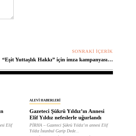
SONRAKI İÇERIK
“Eşit Yuttaşlık Hakkı” için imza kampanyası…
ALEVI HABERLERI
in
Gazeteci Şükrü Yıldız’ın Annesi
Elif Yıldız nefeslerle uğurlandı
esi Elif
PİRHA – Gazeteci Şükrü Yıldız’ın annesi Elif
Yıldız İstanbul Garip Dede...