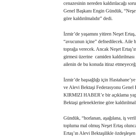
cenazesinin nereden kaldırılacağı sor
Genel Başkanı Engin Gündük, “Neşet E
göre kaldırılmalıdır” dedi.
İzmir’de yaşamını yitiren Neşet Ertaş,
“avucunun içine” defnedilecek. Aile b
toprağa verecek. Ancak Neşet Ertaş’ın
girmesi üzerine camiden kaldırılması 
ailenin de bu konuda itiraz etmeyeceğ
İzmir’de başsağlığı için Hastahane’y
ve Alevi Bektaşi Federasyonu Genel
KIRMIZI HABER’e bir açıklama yapan
Bektaşi geleneklerine göre kaldırılmal
Gündük, “horlanan, aşağılana, iş ver
topluma mal olmuş Neşet Ertaş olunc
Ertaş’ın Alevi Bektaşilikle özdeşleşen 