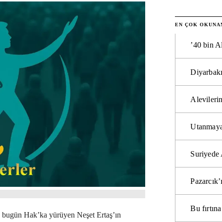
EN ÇOK OKUNA
’40 bin A
Diyarbakı
Alevilerin
Utanmaya
Suriyede 
Pazarcık’
Bu fırtı
 bugün Hak’ka yürüyen Neşet Ertaş’ın