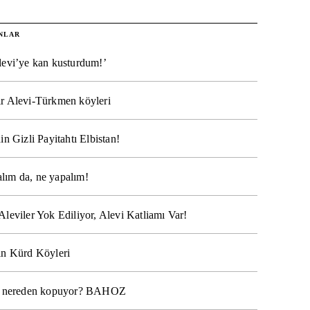
NLAR
levi’ye kan kusturdum!’
r Alevi-Türkmen köyleri
in Gizli Payitahtı Elbistan!
lım da, ne yapalım!
Aleviler Yok Ediliyor, Alevi Katliamı Var!
ın Kürd Köyleri
na nereden kopuyor? BAHOZ