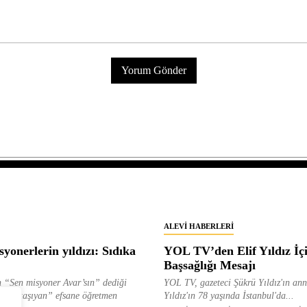
ALEVI HABERLERI
yonerlerin yıldızı: Sıdıka
YOL TV’den Elif Yıldız İç
Başsağlığı Mesajı
 “Sen misyoner Avar’sın” dediği
YOL TV, gazeteci Şükrü Yıldız'ın ann
 ışık taşıyan” efsane öğretmen
Yıldız'ın 78 yaşında İstanbul'da...