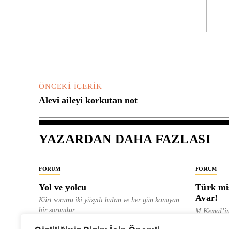
Yorum:
ÖNCEKI İÇERIK
Alevi aileyi korkutan not
YAZARDAN DAHA FAZLASI
FORUM
FORUM
Yol ve yolcu
Türk mis
Avar!
Kürt sorunu iki yüzyılı bulan ve her gün kanayan
bir sorundur....
M.Kemal’in
ve “dağlara
ALEVI GAZETESI HABER MERKEZI