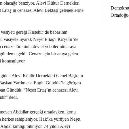
un olacağa benziyor. Alevi Kültür Dernekleri
Demokrat
rtaş’ın cenazesi Alevi Bektaşi geleneklerine
Ortadoğud
 vasiyeti gereği Kırşehir’de babasının
u vasiyete uyarak Neşet Ertaş’ı Kırşehir’de
 cenaze töreninin devlet yetkilerinin araya
gündeme geldi. Cenaze için bir araya gelen
i konuşuluyor.
e giden Alevi Kültür Dernekleri Genel Başkanı
 Başkan Yardımcısı Engin Gündük’le görüşen
 Gündük, “Neşet Ertaş’ın cenazesi Alevi
ıdır” dedi.
ilmeyen Abdallar gerçeği ortadayken, konu
a herkes sahipleniyor. Hak’ka yürüyen Neşet
Abdal kimliği biliniyor. 74 yıldır Alevi-