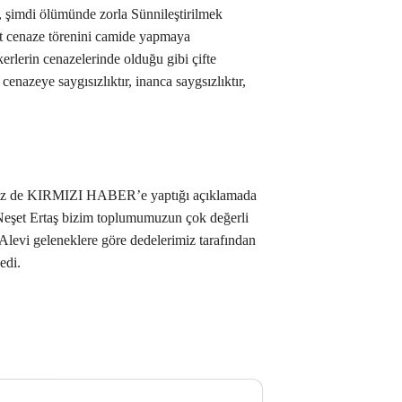
ş, şimdi ölümünde zorla Sünnileştirilmek
et cenaze törenini camide yapmaya
kerlerin cenazelerinde olduğu gibi çifte
enazeye saygısızlıktır, inanca saygsızlıktır,
siz de KIRMIZI HABER’e yaptığı açıklamada
Neşet Ertaş bizim toplumumuzun çok değerli
 Alevi geleneklere göre dedelerimiz tarafından
edi.