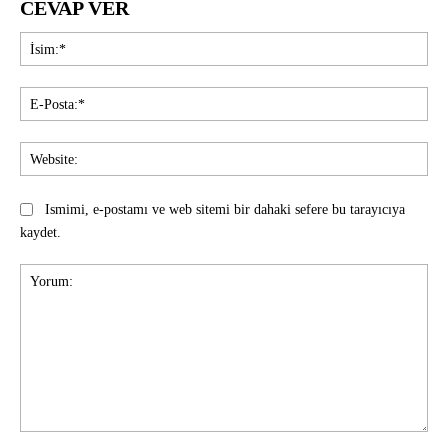
CEVAP VER
İsi
E-
Pos
Web
Ismimi, e-postamı ve web sitemi bir dahaki sefere bu tarayıcıya
kaydet.
Yorum: