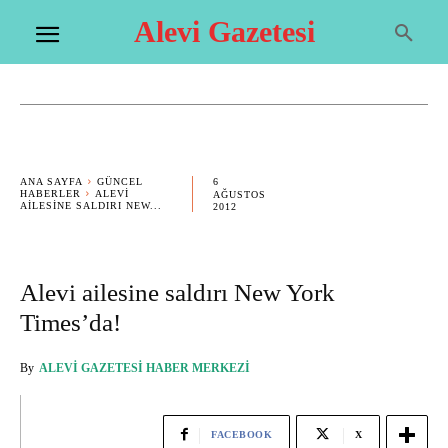
Alevi Gazetesi
6
ANA SAYFA
GÜNCEL
HABERLER
ALEVI
AĞUSTOS
AILESINE SALDIRI NEW...
2012
Alevi ailesine saldırı New York
Times’da!
By
ALEVI GAZETESI HABER MERKEZI
FACEBOOK
X