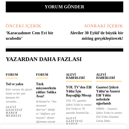
ÖNCEKI İÇERIK
SONRAKI İÇERIK
‘Karacaahmet Cem Evi bir
Aleviler 30 Eylül’de büyük bir
ucubedir’
miting gerçekleştirecek!
YAZARDAN DAHA FAZLASI
FORUM
FORUM
ALEVI
ALEVI
HABERLERI
HABERLERI
Yol ve yolcu
Türk
YOL TV’den Elif
Gazeteci Şükrü
misyonerlerin
Kürt sorunu iki yüzyılı
Yıldız İçin
Yıldız’ın Annesi
yıldızı: Sıdıka
bulan ve her gün
Başsağlığı Mesajı
Elif Yıldız
Avar!
kanayan bir
nefeslerle
YOL TV, gazeteci
sorundur....
M.Kemal’in “Sen
uğurlandı
Şükrü Yıldız'ın annesi
misyoner
ALEVI
Elif Yıldız'ın 78
PİRHA – Gazeteci
Avar’sın” dediği
GAZETESI
HABER
yaşında İstanbul'da...
Şükrü Yıldız’ın annesi
ve “dağlara ışık
MERKEZI
Elif Yıldız İstanbul
taşıyan” efsane
ALEVI
Garip Dede...
GAZETESI
öğretmen olarak
HABER
tanıtılan...
ALEVI
MERKEZI