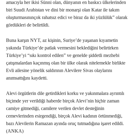
amacıyla her ikisi Sünni olan, dünyanın en baskıcı ülkelerinden
biri Suudi Arabistan ve dini bir monarşi olan Katar ile takım
oluşturmasınınçok rahatsız edici ve biraz da iki yüzlülük” olarak
gördükleri de belirtildi.
Buna karşın NYT, az kişinin, Suriye’de yaşanan kıyametin
yakında Türkiye’de patlak vermesini beklediğini belirtirken
Türkiye’yi “sıkı kontrol edilen” ve genelde şiddetli mezhebi
çatışmalardan kaçınmış olan bir ülke olarak nitelemekle birlikte
Evli ailesine yönelik saldırının Alevilere Sivas olaylarını
anımsattığını kaydetti.
Alevi örgütlerin dile getirdikleri korku ve yakınmalara ayrıntılı
biçimde yer verildiği haberde birçok Alevi’nin hiçbir zaman
camiye gitmediği, camilere verilen devlet desteğinin
cemevlerinden esirgendiği, birçok Alevi kadının örtünmediği,
bazı Alevilerin Ramazan ayında oruç tutmadığına işaret edildi.
(ANKA)