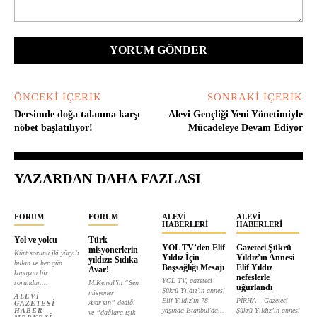
Yorum:
ÖNCEKI İÇERIK
SONRAKI İÇERIK
Dersimde doğa talanına karşı
Alevi Gençliği Yeni Yönetimiyle
nöbet başlatılıyor!
Mücadeleye Devam Ediyor
YAZARDAN DAHA FAZLASI
FORUM
FORUM
ALEVI
ALEVI
HABERLERI
HABERLERI
Yol ve yolcu
Türk
YOL TV’den Elif
Gazeteci Şükrü
misyonerlerin
Kürt sorunu iki yüzyılı
Yıldız İçin
Yıldız’ın Annesi
yıldızı: Sıdıka
bulan ve her gün
Başsağlığı Mesajı
Elif Yıldız
Avar!
kanayan bir
nefeslerle
YOL TV, gazeteci
sorundur....
M.Kemal’in “Sen
uğurlandı
Şükrü Yıldız'ın annesi
misyoner
ALEVI
Elif Yıldız'ın 78
PİRHA – Gazeteci
Avar’sın” dediği
GAZETESI
HABER
yaşında İstanbul'da...
Şükrü Yıldız’ın annesi
ve “dağlara ışık