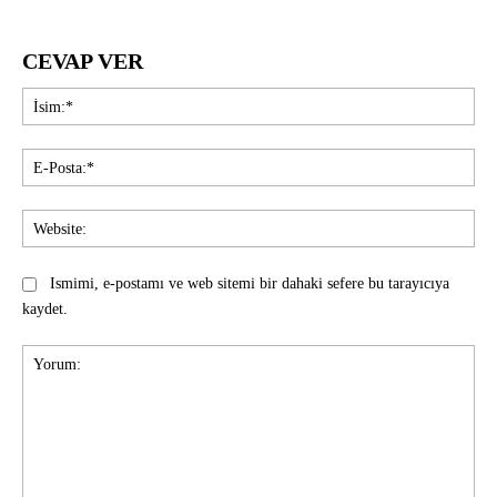
CEVAP VER
İsi
E-
Pos
Web
Ismimi, e-postamı ve web sitemi bir dahaki sefere bu tarayıcıya
kaydet.