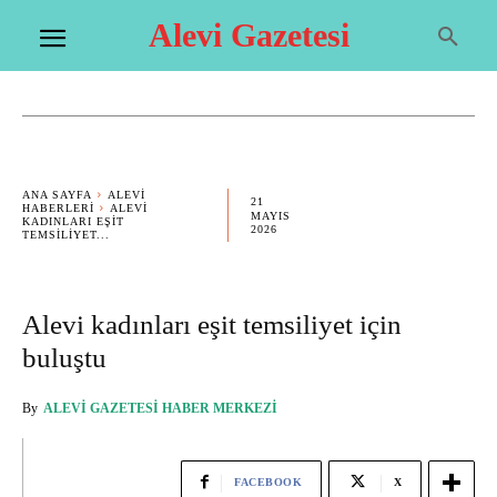
Alevi Gazetesi
ANA SAYFA
ALEVI
21
HABERLERI
ALEVI
MAYIS
KADINLARI EŞIT
2026
TEMSILIYET...
Alevi kadınları eşit temsiliyet için
buluştu
By
ALEVI GAZETESI HABER MERKEZI
FACEBOOK
X