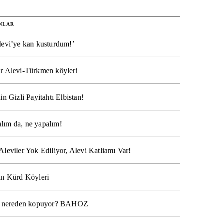
NLAR
levi’ye kan kusturdum!’
r Alevi-Türkmen köyleri
in Gizli Payitahtı Elbistan!
lım da, ne yapalım!
Aleviler Yok Ediliyor, Alevi Katliamı Var!
ın Kürd Köyleri
na nereden kopuyor? BAHOZ