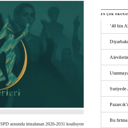
EN ÇOK OKUNA
’40 bin A
Diyarbakı
Alevilerin
Utanmaya
Suriyede 
Pazarcık’
Bu fırtı
 SPD arasında imzalanan 2026-2031 koalisyon