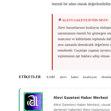
önemli bir adım olarak değerlendiriliy
ALEVİ GAZETESİ’NİN NOTU
Alevi kurumlarının koalisyon sözleşm
tanınmasının önemli bir göstergesi ol
inancının ve kültürünün toplumda daha
aynı zamanda demokratik değerlerin ve
etmektedir. Geçmişte yaşanan ayrımcılı
toplumunun eşit haklara sahip olması g
ETIKETLER
AABF
alevi
haber
koalisyon
rheinl
Alevi Gazetesi Haber Merkezi
Alevi Gazetesi Haber Merkezi, ulusal 
derlenen haberleri Alevi toplumunun b