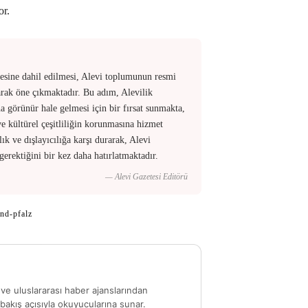
or.
esine dahil edilmesi, Alevi toplumunun resmi
arak öne çıkmaktadır. Bu adım, Alevilik
 görünür hale gelmesi için bir fırsat sunmakta,
 kültürel çeşitliliğin korunmasına hizmet
k ve dışlayıcılığa karşı durarak, Alevi
erektiğini bir kez daha hatırlatmaktadır.
— Alevi Gazetesi Editörü
and-pfalz
ve uluslararası haber ajanslarından
akış açısıyla okuyucularına sunar.