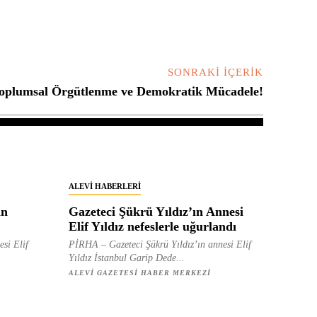
SONRAKI İÇERIK
oplumsal Örgütlenme ve Demokratik Mücadele!
ALEVI HABERLERI
in
Gazeteci Şükrü Yıldız’ın Annesi
Elif Yıldız nefeslerle uğurlandı
esi Elif
PİRHA – Gazeteci Şükrü Yıldız’ın annesi Elif
Yıldız İstanbul Garip Dede...
ALEVI GAZETESI HABER MERKEZI