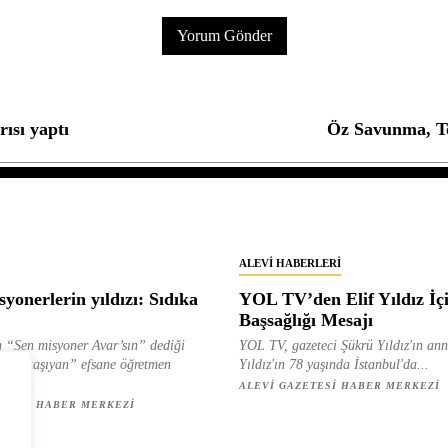
ısı yaptı
Öz Savunma, T
ALEVI HABERLERI
yonerlerin yıldızı: Sıdıka
YOL TV’den Elif Yıldız İç
Başsağlığı Mesajı
 “Sen misyoner Avar’sın” dediği
YOL TV, gazeteci Şükrü Yıldız'ın ann
 ışık taşıyan” efsane öğretmen
Yıldız'ın 78 yaşında İstanbul'da...
ılan...
ALEVI GAZETESI HABER MERKEZI
ETESI HABER MERKEZI
z