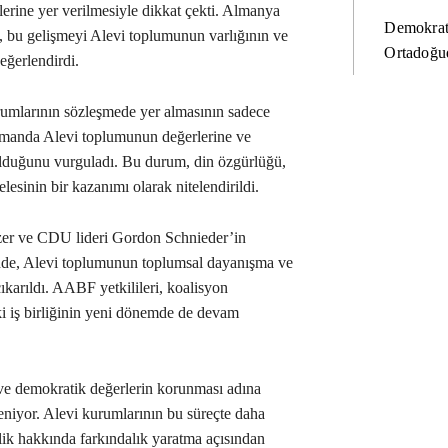
erine yer verilmesiyle dikkat çekti. Almanya
Demokrat
 bu gelişmeyi Alevi toplumunun varlığının ve
Ortadoğud
değerlendirdi.
umlarının sözleşmede yer almasının sadece
amanda Alevi toplumunun değerlerine ve
olduğunu vurguladı. Bu durum, din özgürlüğü,
lesinin bir kazanımı olarak nitelendirildi.
zer ve CDU lideri Gordon Schnieder’in
de, Alevi toplumunun toplumsal dayanışma ve
ıkarıldı. AABF yetkilileri, koalisyon
ki iş birliğinin yeni dönemde de devam
 ve demokratik değerlerin korunması adına
leniyor. Alevi kurumlarının bu süreçte daha
lik hakkında farkındalık yaratma açısından