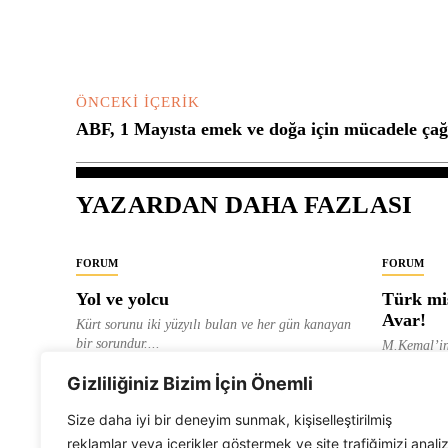
Yorum:
ÖNCEKI İÇERIK
ABF, 1 Mayısta emek ve doğa için mücadele çağr
YAZARDAN DAHA FAZLASI
FORUM
FORUM
Yol ve yolcu
Türk mis
Avar!
Kürt sorunu iki yüzyılı bulan ve her gün kanayan
bir sorundur....
M.Kemal’in
ve “dağlara
ALEVI GAZETESI HABER MERKEZI
Gizliliğiniz Bizim İçin Önemli
olarak tanıt
ALEVI GAZ
Size daha iyi bir deneyim sunmak, kişiselleştirilmiş
reklamlar veya içerikler göstermek ve site trafiğimizi anali