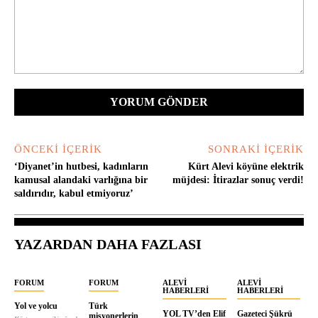
Yorum:
ÖNCEKI İÇERIK
SONRAKI İÇERIK
‘Diyanet’in hutbesi, kadınların
Kürt Alevi köyüne elektrik
kamusal alandaki varlığına bir
müjdesi: İtirazlar sonuç verdi!
saldırıdır, kabul etmiyoruz’
YAZARDAN DAHA FAZLASI
FORUM
FORUM
ALEVI
ALEVI
HABERLERI
HABERLERI
Yol ve yolcu
Türk
YOL TV’den Elif
Gazeteci Şükrü
misyonerlerin