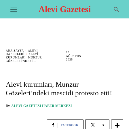
Alevi Gazetesi
ANA SAYFA
ALEVI
20
HABERLERI
ALEVI
AĞUSTOS
KURUMLARI, MUNZUR
2025
GÖZELERI'NDEKI...
Alevi kurumları, Munzur
Gözeleri’ndeki mescidi protesto etti!
By
ALEVI GAZETESI HABER MERKEZI
FACEBOOK
X