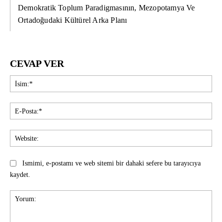
Demokratik Toplum Paradigmasının, Mezopotamya Ve
Ortadoğudaki Kültürel Arka Planı
CEVAP VER
İsi
E-
Pos
Web
Ismimi, e-postamı ve web sitemi bir dahaki sefere bu tarayıcıya
kaydet.