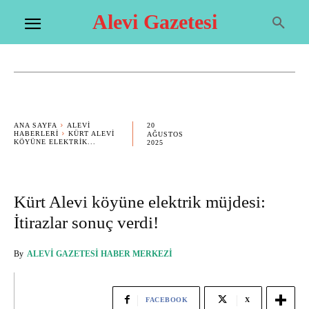
Alevi Gazetesi
20
ANA SAYFA
ALEVI
HABERLERI
KÜRT ALEVI
AĞUSTOS
KÖYÜNE ELEKTRIK...
2025
Kürt Alevi köyüne elektrik müjdesi:
İtirazlar sonuç verdi!
By
ALEVI GAZETESI HABER MERKEZI
FACEBOOK
X