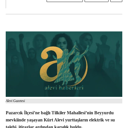
Alevi Gazetesi
Pazarcık İl
çesi’ne ba
ğlı Tilkiler Mahallesi’nin Beyyurdu
mevkiinde yaşayan K
ürt Alevi yurtta
şların elektrik ve su
talebi, itirazlar ardından karşılık buldu.