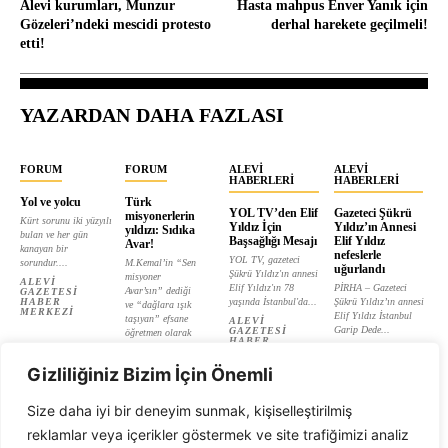
Alevi kurumları, Munzur
Hasta mahpus Enver Yanık için
Gözeleri’ndeki mescidi protesto
derhal harekete geçilmeli!
etti!
YAZARDAN DAHA FAZLASI
FORUM
FORUM
ALEVI
ALEVI
HABERLERI
HABERLERI
Yol ve yolcu
Türk
YOL TV’den Elif
Gazeteci Şükrü
misyonerlerin
Kürt sorunu iki yüzyılı
Yıldız İçin
Yıldız’ın Annesi
yıldızı: Sıdıka
bulan ve her gün
Başsağlığı Mesajı
Elif Yıldız
Avar!
kanayan bir
nefeslerle
YOL TV, gazeteci
sorundur....
M.Kemal’in “Sen
uğurlandı
Şükrü Yıldız'ın annesi
misyoner
ALEVI
Elif Yıldız'ın 78
PİRHA – Gazeteci
Avar’sın” dediği
GAZETESI
HABER
yaşında İstanbul'da...
Şükrü Yıldız’ın annesi
ve “dağlara ışık
MERKEZI
Elif Yıldız İstanbul
taşıyan” efsane
ALEVI
Garip Dede...
GAZETESI
öğretmen olarak
HABER
tanıtılan...
ALEVI
MERKEZI
GAZETESI
ALEVI
HABER
Gizliliğiniz Bizim İçin Önemli
GAZETESI
MERKEZI
HABER
MERKEZI
Size daha iyi bir deneyim sunmak, kişiselleştirilmiş
reklamlar veya içerikler göstermek ve site trafiğimizi analiz