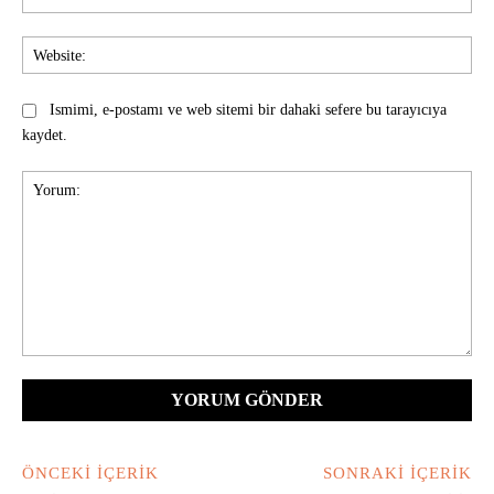
Pos
Web
Ismimi, e-postamı ve web sitemi bir dahaki sefere bu tarayıcıya
kaydet.
Yorum:
ÖNCEKI İÇERIK
SONRAKI İÇERIK