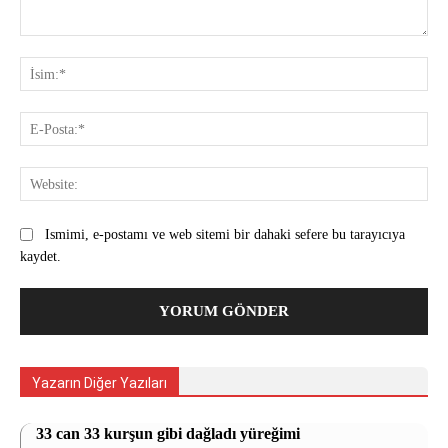
Yorum:
İsi
E-
Pos
Web
Ismimi, e-postamı ve web sitemi bir dahaki sefere bu tarayıcıya
kaydet.
Yazarın Diğer Yazıları
33 can 33 kurşun gibi dağladı yüreğimi