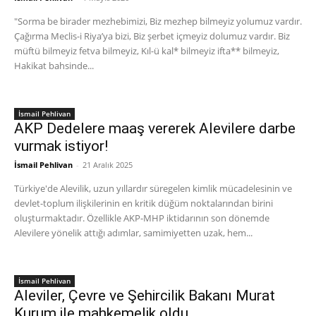
"Sorma be birader mezhebimizi, Biz mezhep bilmeyiz yolumuz vardır.
Çağırma Meclis-i Riya’ya bizi, Biz şerbet içmeyiz dolumuz vardır. Biz
müftü bilmeyiz fetva bilmeyiz, Kıl-ü kal* bilmeyiz ifta** bilmeyiz,
Hakikat bahsinde...
İsmail Pehlivan
AKP Dedelere maaş vererek Alevilere darbe
vurmak istiyor!
İsmail Pehlivan
-
21 Aralık 2025
Türkiye'de Alevilik, uzun yıllardır süregelen kimlik mücadelesinin ve
devlet-toplum ilişkilerinin en kritik düğüm noktalarından birini
oluşturmaktadır. Özellikle AKP-MHP iktidarının son dönemde
Alevilere yönelik attığı adımlar, samimiyetten uzak, hem...
İsmail Pehlivan
Aleviler, Çevre ve Şehircilik Bakanı Murat
Kurum ile mahkemelik oldu