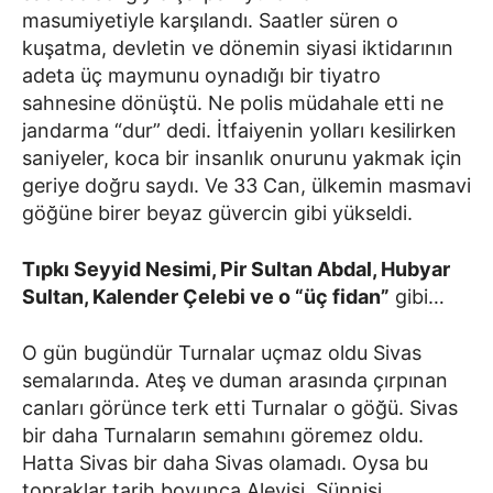
masumiyetiyle karşılandı. Saatler süren o
kuşatma, devletin ve dönemin siyasi iktidarının
adeta üç maymunu oynadığı bir tiyatro
sahnesine dönüştü. Ne polis müdahale etti ne
jandarma “dur” dedi. İtfaiyenin yolları kesilirken
saniyeler, koca bir insanlık onurunu yakmak için
geriye doğru saydı. Ve 33 Can, ülkemin masmavi
göğüne birer beyaz güvercin gibi yükseldi.
Tıpkı Seyyid Nesimi, Pir Sultan Abdal, Hubyar
Sultan, Kalender Çelebi ve o “üç fidan”
gibi…
O gün bugündür Turnalar uçmaz oldu Sivas
semalarında. Ateş ve duman arasında çırpınan
canları görünce terk etti Turnalar o göğü. Sivas
bir daha Turnaların semahını göremez oldu.
Hatta Sivas bir daha Sivas olamadı. Oysa bu
topraklar tarih boyunca Alevisi, Sünnisi,