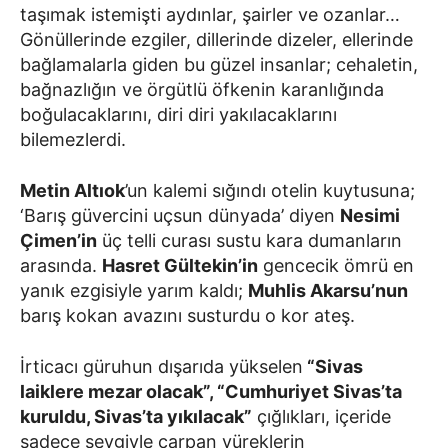
taşımak istemişti aydınlar, şairler ve ozanlar…
Gönüllerinde ezgiler, dillerinde dizeler, ellerinde
bağlamalarla giden bu güzel insanlar; cehaletin,
bağnazlığın ve örgütlü öfkenin karanlığında
boğulacaklarını, diri diri yakılacaklarını
bilemezlerdi.
Metin Altıok
’un kalemi sığındı otelin kuytusuna;
‘Barış güvercini uçsun dünyada’ diyen
Nesimi
Çimen’in
üç telli curası sustu kara dumanların
arasında.
Hasret Gültekin’in
gencecik ömrü en
yanık ezgisiyle yarım kaldı;
Muhlis Akarsu’nun
barış kokan avazını susturdu o kor ateş.
İrticacı güruhun dışarıda yükselen
“Sivas
laiklere mezar olacak”, “Cumhuriyet Sivas’ta
kuruldu, Sivas’ta yıkılacak”
çığlıkları, içeride
sadece sevgiyle çarpan yüreklerin