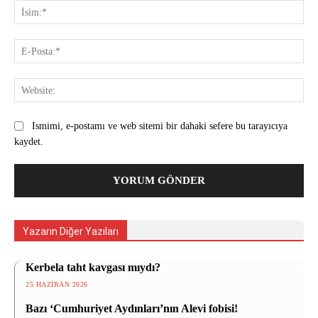
İsi
E-
Pos
Web
Ismimi, e-postamı ve web sitemi bir dahaki sefere bu tarayıcıya
kaydet.
Yazarın Diğer Yazıları
Kerbela taht kavgası mıydı?
25 HAZIRAN 2026
Bazı ‘Cumhuriyet Aydınları’nın Alevi fobisi!