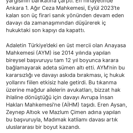
yargısının barikatına çarptı. En nihayetinde
Ankara 1. Ağır Ceza Mahkemesi, Eylül 2023’te
kalan son üç firari sanık yönünden devam eden
davayı da zamanaşımından düşürerek iç
hukuktaki son kapıyı da kapattı.
Adaletin Türkiye’deki en üst mercii olan Anayasa
Mahkemesi (AYM) ise 2014 yılında yapılan
bireysel başvuruyu tam 12 yıl boyunca karara
bağlamayarak adeta sümen altı etti. AYM’nin bu
kararsızlığı ve davayı askıda bırakması, iç hukuk
yollarını fiilen etkisiz hale getirdi. Bu tıkanma
üzerine mağdur ailelerin avukatları, bizzat hak
ihlaline dönüştüğü için davayı Avrupa İnsan
Hakları Mahkemesi’ne (AİHM) taşıdı. Eren Aysan,
Zeynep Altıok ve Mazlum Çimen adına yapılan
bu başvuruyla, Madımak katliamı davası artık
uluslararası bir boyut kazandı.