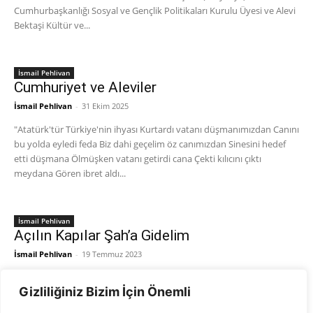
Cumhurbaşkanlığı Sosyal ve Gençlik Politikaları Kurulu Üyesi ve Alevi
Bektaşi Kültür ve...
İsmail Pehlivan
Cumhuriyet ve Aleviler
İsmail Pehlivan
-
31 Ekim 2025
"Atatürk'tür Türkiye'nin ihyası Kurtardı vatanı düşmanımızdan Canını
bu yolda eyledi feda Biz dahi geçelim öz canımızdan Sinesini hedef
etti düşmana Ölmüşken vatanı getirdi cana Çekti kılıcını çıktı
meydana Gören ibret aldı...
İsmail Pehlivan
Açılın Kapılar Şah’a Gidelim
İsmail Pehlivan
-
19 Temmuz 2023
“Siyaset Günleri Gelip Çatmadan Açılın Kapılar Şah’a Gidelim”!..
Gizliliğiniz Bizim İçin Önemli
Aleviler bin yıldır bu coğrafyada barışı kendine rehber ederek, kinden,
kibirden, hasetten, nefretten uzak durarak Türk’ü, Kürt’ü, Laz’ı,...