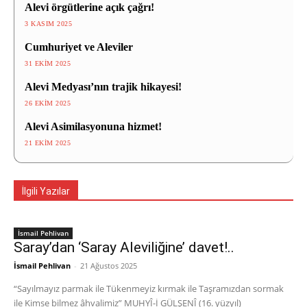
Alevi örgütlerine açık çağrı!
3 KASIM 2025
Cumhuriyet ve Aleviler
31 EKIM 2025
Alevi Medyası’nın trajik hikayesi!
26 EKIM 2025
Alevi Asimilasyonuna hizmet!
21 EKIM 2025
İlgili Yazılar
İsmail Pehlivan
Saray’dan ‘Saray Aleviliğine’ davet!..
İsmail Pehlivan
-
21 Ağustos 2025
“Sayılmayız parmak ile Tükenmeyiz kırmak ile Taşramızdan sormak
ile Kimse bilmez âhvalimiz” MUHYÎ-İ GÜLŞENÎ (16. yüzyıl)