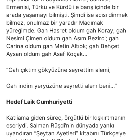
Ermenisi, Türkü ve Kürdü ile barış içinde bir
arada yaşamayı bilmişti. Şimdi ise acısı dinmek
bilmez, onulmaz bir yaradır Madımak
yüreğimde. Gah Hasret oldum gah Koray; gah
Nesimi Çimen oldum gah Asım Bezirci; gah
Carina oldum gah Metin Altıok; gah Behçet
Aysan oldum gah Asaf Koçak…
“Gah çıktım gökyüzüne seyrettim alemi,
Gah indim yeryüzüne seyretti alem beni…”
Hedef Laik Cumhuriyetti
Katliama giden süreç, örgütlü bir kışkırtmanın
eseriydi. Salman Rüşdi’nin dünyada yankı
uyandıran “Şeytan Ayetleri” kitabını Türkçe’ye