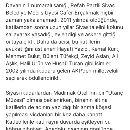
Davanın 1 numaralı sanığı, Refah Partili Sivas
Belediye Meclis Üyesi Cafer Erçakmak hiçbir
zaman yakalanamadı. 2011 yılında öldüğünde,
katliamdan sonra uzun yıllar Sivas’ta elini kolunu
sallayarak yaşadığı, evlendiği ve askere gittiği
ortaya çıktı. Daha da acısı, bu katillerin
avukatlığını üstlenen Hayati Yazıcı, Kemal Kurt,
Mehmet Bulut, Bülent Tüfekçi, Zeyid Aslan, Ali
Aşlık, Halil Ürün ve Hüsnü Turan gibi isimler,
2002 yılında iktidara gelen AKP’den milletvekili
seçilerek ödüllendirildi.
Siyasi iktidarlardan Madımak Oteli’nin bir “Utanç
Müzesi” olması beklenirken, binanın altına
katillerin de adının yazıldığı bir anma köşesi
yapılması vicdanları bir kez daha kanattı.
Katledilenle katili aynı duvarda eşitleyen bu
köhne zihniyet, Anadolu insanının gönlünde