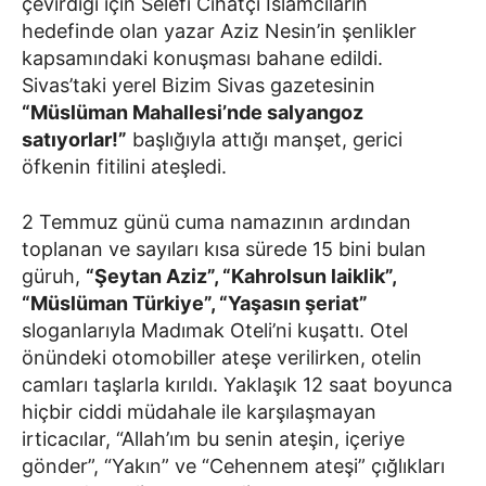
çevirdiği için Selefi Cihatçı İslamcıların
hedefinde olan yazar Aziz Nesin’in şenlikler
kapsamındaki konuşması bahane edildi.
Sivas’taki yerel Bizim Sivas gazetesinin
“Müslüman Mahallesi’nde salyangoz
satıyorlar!”
başlığıyla attığı manşet, gerici
öfkenin fitilini ateşledi.
2 Temmuz günü cuma namazının ardından
toplanan ve sayıları kısa sürede 15 bini bulan
güruh,
“Şeytan Aziz”, “Kahrolsun laiklik”,
“Müslüman Türkiye”, “Yaşasın şeriat”
sloganlarıyla Madımak Oteli’ni kuşattı. Otel
önündeki otomobiller ateşe verilirken, otelin
camları taşlarla kırıldı. Yaklaşık 12 saat boyunca
hiçbir ciddi müdahale ile karşılaşmayan
irticacılar, “Allah’ım bu senin ateşin, içeriye
gönder”, “Yakın” ve “Cehennem ateşi” çığlıkları