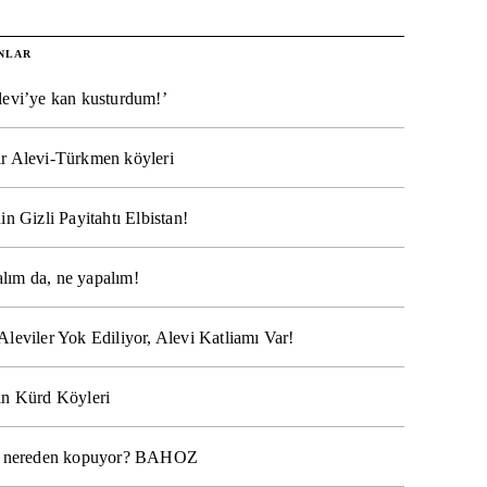
NLAR
levi’ye kan kusturdum!’
r Alevi-Türkmen köyleri
in Gizli Payitahtı Elbistan!
lım da, ne yapalım!
Aleviler Yok Ediliyor, Alevi Katliamı Var!
ın Kürd Köyleri
na nereden kopuyor? BAHOZ