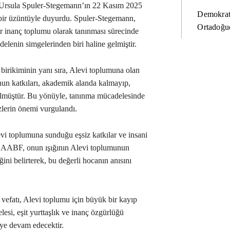
. Ursula Spuler-Stegemann’ın 22 Kasım 2025
Demokrat
 bir üzüntüyle duyurdu. Spuler-Stegemann,
Ortadoğud
r inanç toplumu olarak tanınması sürecinde
adelenin simgelerinden biri haline gelmiştir.
irikiminin yanı sıra, Alevi toplumuna olan
Onun katkıları, akademik alanda kalmayıp,
rülmüştür. Bu yönüyle, tanınma mücadelesinde
zlerin önemi vurgulandı.
i toplumuna sunduğu eşsiz katkılar ve insani
. AABF, onun ışığının Alevi toplumunun
ni belirterek, bu değerli hocanın anısını
vefatı, Alevi toplumu için büyük bir kayıp
esi, eşit yurttaşlık ve inanç özgürlüğü
eye devam edecektir.