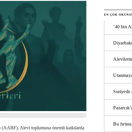
EN ÇOK OKUNA
’40 bin A
Diyarbakı
Alevilerin
Utanmaya
Suriyede 
Pazarcık’
Bu fırtı
u (AABF), Alevi toplumuna önemli katkılarda