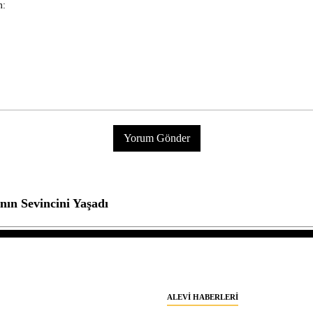
ın Sevincini Yaşadı
ALEVI HABERLERI