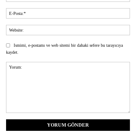
E-
Pos
Web
Ismimi, e-postamı ve web sitemi bir dahaki sefere bu tarayıcıya
kaydet.
Yorum: