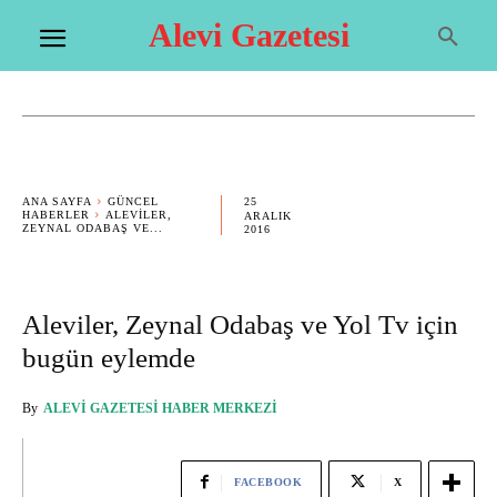
Alevi Gazetesi
25
ANA SAYFA
GÜNCEL
HABERLER
ALEVILER,
ARALIK
ZEYNAL ODABAŞ VE...
2016
Aleviler, Zeynal Odabaş ve Yol Tv için
bugün eylemde
By
ALEVI GAZETESI HABER MERKEZI
FACEBOOK
X