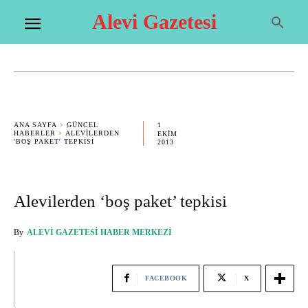
Alevi Gazetesi
1
ANA SAYFA
GÜNCEL
HABERLER
ALEVILERDEN
EKIM
'BOŞ PAKET' TEPKISI
2013
Alevilerden ‘boş paket’ tepkisi
By
ALEVI GAZETESI HABER MERKEZI
FACEBOOK
X