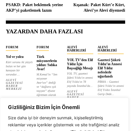
PSAKD: Paket beklemek yerine
Kışanak: Paket Kürt’e Kürt,
AKP’yi paketlemek lazım
Alevi’ye Alevi diyemedi
YAZARDAN DAHA FAZLASI
FORUM
FORUM
ALEVI
ALEVI
HABERLERI
HABERLERI
Yol ve yolcu
Türk
YOL TV’den Elif
Gazeteci Şükrü
misyonerlerin
Kürt sorunu iki yüzyılı
Yıldız İçin
Yıldız’ın Annesi
yıldızı: Sıdıka
bulan ve her gün
Başsağlığı Mesajı
Elif Yıldız
Avar!
kanayan bir
nefeslerle
YOL TV, gazeteci
sorundur....
M.Kemal’in “Sen
uğurlandı
Şükrü Yıldız'ın annesi
misyoner
ALEVI
Elif Yıldız'ın 78
PİRHA – Gazeteci
Avar’sın” dediği
GAZETESI
HABER
yaşında İstanbul'da...
Şükrü Yıldız’ın annesi
ve “dağlara ışık
MERKEZI
Elif Yıldız İstanbul
taşıyan” efsane
ALEVI
Garip Dede...
GAZETESI
öğretmen olarak
HABER
tanıtılan...
ALEVI
MERKEZI
GAZETESI
ALEVI
HABER
Gizliliğiniz Bizim İçin Önemli
GAZETESI
MERKEZI
HABER
MERKEZI
Size daha iyi bir deneyim sunmak, kişiselleştirilmiş
reklamlar veya içerikler göstermek ve site trafiğimizi analiz