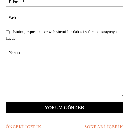
Pos
Web
Ismimi, e-postamı ve web sitemi bir dahaki sefere bu tarayıcıya
kaydet.
Yorum:
ÖNCEKI İÇERIK
SONRAKI İÇERIK