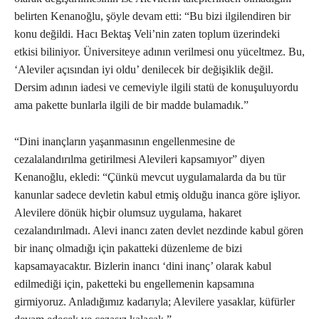
belirten Kenanoğlu, şöyle devam etti: “Bu bizi ilgilendiren bir
konu değildi. Hacı Bektaş Veli’nin zaten toplum üzerindeki
etkisi biliniyor. Üniversiteye adının verilmesi onu yüceltmez. Bu,
‘Aleviler açısından iyi oldu’ denilecek bir değişiklik değil.
Dersim adının iadesi ve cemeviyle ilgili statü de konuşuluyordu
ama pakette bunlarla ilgili de bir madde bulamadık.”
“Dini inançların yaşanmasının engellenmesine de
cezalalandırılma getirilmesi Alevileri kapsamıyor” diyen
Kenanoğlu, ekledi: “Çünkü mevcut uygulamalarda da bu tür
kanunlar sadece devletin kabul etmiş olduğu inanca göre işliyor.
Alevilere dönük hiçbir olumsuz uygulama, hakaret
cezalandırılmadı. Alevi inancı zaten devlet nezdinde kabul gören
bir inanç olmadığı için pakatteki düzenleme de bizi
kapsamayacaktır. Bizlerin inancı ‘dini inanç’ olarak kabul
edilmediği için, paketteki bu engellemenin kapsamına
girmiyoruz. Anladığımız kadarıyla; Alevilere yasaklar, küfürler