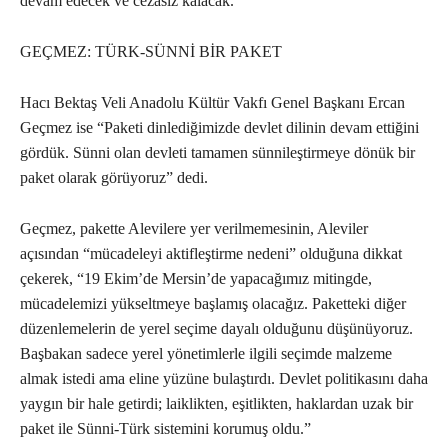
devam edecek ve cezasız kalacak.”
GEÇMEZ: TÜRK-SÜNNİ BİR PAKET
Hacı Bektaş Veli Anadolu Kültür Vakfı Genel Başkanı Ercan
Geçmez ise “Paketi dinlediğimizde devlet dilinin devam ettiğini
gördük. Sünni olan devleti tamamen sünnileştirmeye dönük bir
paket olarak görüyoruz” dedi.
Geçmez, pakette Alevilere yer verilmemesinin, Aleviler
açısından “mücadeleyi aktifleştirme nedeni” olduğuna dikkat
çekerek, “19 Ekim’de Mersin’de yapacağımız mitingde,
mücadelemizi yükseltmeye başlamış olacağız. Paketteki diğer
düzenlemelerin de yerel seçime dayalı olduğunu düşünüyoruz.
Başbakan sadece yerel yönetimlerle ilgili seçimde malzeme
almak istedi ama eline yüzüne bulaştırdı. Devlet politikasını daha
yaygın bir hale getirdi; laiklikten, eşitlikten, haklardan uzak bir
paket ile Sünni-Türk sistemini korumuş oldu.”