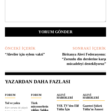
Yorum:
ÖNCEKI İÇERIK
SONRAKI İÇERIK
“Aleviler için eylem vakti”
Biritanya Alevi Federasyonu:
“Zorunlu din derslerine karşı
mücadeleyi destekliyoruz”
YAZARDAN DAHA FAZLASI
FORUM
FORUM
ALEVI
ALEVI
HABERLERI
HABERLERI
Yol ve yolcu
Türk
YOL TV’den Elif
Gazeteci Şükrü
misyonerlerin
Kürt sorunu iki yüzyılı
Yıldız İçin
Yıldız’ın Annesi
yıldızı: Sıdıka