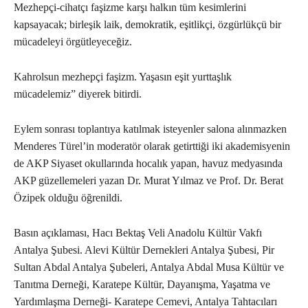
Mezhepçi-cihatçı faşizme karşı halkın tüm kesimlerini
kapsayacak; birleşik laik, demokratik, eşitlikçi, özgürlükçü bir
mücadeleyi örgütleyeceğiz.
Kahrolsun mezhepçi faşizm. Yaşasın eşit yurttaşlık
mücadelemiz” diyerek bitirdi.
Eylem sonrası toplantıya katılmak isteyenler salona alınmazken
Menderes Türel’in moderatör olarak getirttiği iki akademisyenin
de AKP Siyaset okullarında hocalık yapan, havuz medyasında
AKP güzellemeleri yazan Dr. Murat Yılmaz ve Prof. Dr. Berat
Özipek olduğu öğrenildi.
Basın açıklaması, Hacı Bektaş Veli Anadolu Kültür Vakfı
Antalya Şubesi. Alevi Kültür Dernekleri Antalya Şubesi, Pir
Sultan Abdal Antalya Şubeleri, Antalya Abdal Musa Kültür ve
Tanıtma Derneği, Karatepe Kültür, Dayanışma, Yaşatma ve
Yardımlaşma Derneği- Karatepe Cemevi, Antalya Tahtacıları