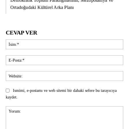
Demokratik Toplum Paradigmasının, Mezopotamya Ve
Ortadoğudaki Kültürel Arka Planı
CEVAP VER
İsi
E-
Pos
Web
Ismimi, e-postamı ve web sitemi bir dahaki sefere bu tarayıcıya
kaydet.