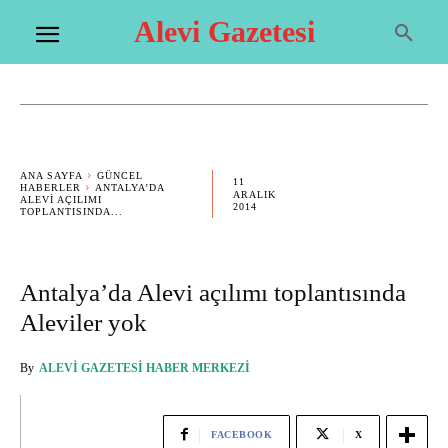
Alevi Gazetesi
ANA SAYFA
GÜNCEL
11
HABERLER
ANTALYA’DA
ARALIK
ALEVI AÇILIMI
2014
TOPLANTISINDA...
Antalya’da Alevi açılımı toplantısında
Aleviler yok
By
ALEVI GAZETESI HABER MERKEZI
FACEBOOK
X