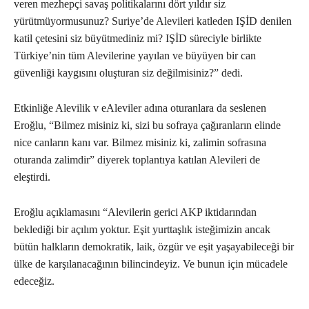
veren mezhepçi savaş politikalarını dört yıldır siz
yürütmüyormusunuz? Suriye’de Alevileri katleden IŞİD denilen
katil çetesini siz büyütmediniz mi? IŞİD süreciyle birlikte
Türkiye’nin tüm Alevilerine yayılan ve büyüyen bir can
güvenliği kaygısını oluşturan siz değilmisiniz?” dedi.
Etkinliğe Alevilik v eAleviler adına oturanlara da seslenen
Eroğlu, “Bilmez misiniz ki, sizi bu sofraya çağıranların elinde
nice canların kanı var. Bilmez misiniz ki, zalimin sofrasına
oturanda zalimdir” diyerek toplantıya katılan Alevileri de
eleştirdi.
Eroğlu açıklamasını “Alevilerin gerici AKP iktidarından
beklediği bir açılım yoktur. Eşit yurttaşlık isteğimizin ancak
bütün halkların demokratik, laik, özgür ve eşit yaşayabileceği bir
ülke de karşılanacağının bilincindeyiz. Ve bunun için mücadele
edeceğiz.