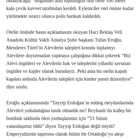
olmayacağız” sloganları atan topluluğun önü otele 100 metre
kala çevik kuvvet tarafından kesildi. Eylemciler otel önüne kadar
yürümekte ısrarcı olunca polis barikatı kaldırıldı.
Otelin önünde basın açıklamasını okuyan Hacı Bektaş Veli
Anadolu Kültür Vakfı Antalya Şube başkanı Tufan Eroğlu,
Menderes Türel’in Alevilerin talepleri konulu toplantıyı
Alevilere duyurmadan yapmaya çalıştığına dikkat çekerek “Biz
Alevi örgütleri ve Alevilerin hak ve taleplerini yıllardır savunan
örgütler ve kişiler olarak buradayız. Peki ama bu otelin kapalı
kapıları ardında Alevilerin talepleri için kimler panel düzenliyor”
diye sordu.
Eroğlu açıklamasında “Tayyip Erdoğan’ın miting meydanlarında
Alevileri yuhalattığına tanık olmadık mı? Reyhanlı’da kalleş bir
bombalı saldırıda ölen yurttaşlarımız için “53 Sünni
vatandaşımız öldü” diyen Tayyip Erdoğan değil miydi?
Emperyalizmin taşeronu olarak bütün bir Ortadoğu’yu ateşe