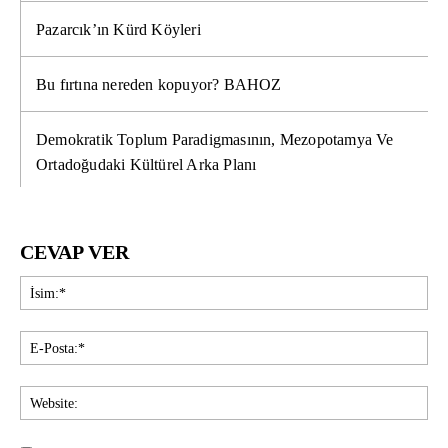
Pazarcık’ın Kürd Köyleri
Bu fırtına nereden kopuyor? BAHOZ
Demokratik Toplum Paradigmasının, Mezopotamya Ve
Ortadoğudaki Kültürel Arka Planı
CEVAP VER
İsi
E-
Pos
Web