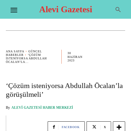
Alevi Gazetesi
ANA SAYFA
GÜNCEL
30
HABERLER
‘ÇÖZÜM
HAZIRAN
ISTENIYORSA ABDULLAH
2023
ÖCALAN’LA...
‘Çözüm isteniyorsa Abdullah Öcalan’la
görüşülmeli’
By
ALEVI GAZETESI HABER MERKEZI
FACEBOOK
X