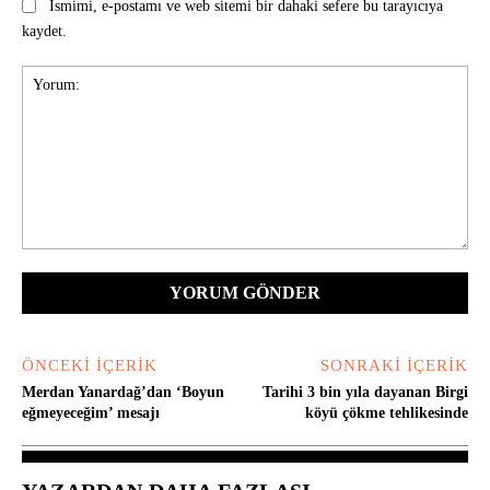
Ismimi, e-postamı ve web sitemi bir dahaki sefere bu tarayıcıya
kaydet.
Yorum:
ÖNCEKI İÇERIK
SONRAKI İÇERIK
Merdan Yanardağ’dan ‘Boyun
Tarihi 3 bin yıla dayanan Birgi
eğmeyeceğim’ mesajı
köyü çökme tehlikesinde