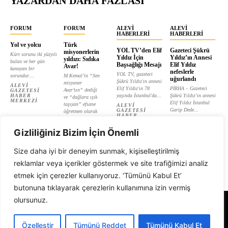
YAZARDAN DAHA FAZLASI
FORUM
FORUM
ALEVI
ALEVI
HABERLERI
HABERLERI
Yol ve yolcu
Türk
YOL TV’den Elif
Gazeteci Şükrü
misyonerlerin
Kürt sorunu iki yüzyılı
Yıldız İçin
Yıldız’ın Annesi
yıldızı: Sıdıka
bulan ve her gün
Başsağlığı Mesajı
Elif Yıldız
Avar!
kanayan bir
nefeslerle
YOL TV, gazeteci
sorundur....
M.Kemal’in “Sen
uğurlandı
Şükrü Yıldız'ın annesi
misyoner
ALEVI
Elif Yıldız'ın 78
PİRHA – Gazeteci
Avar’sın” dediği
GAZETESI
HABER
yaşında İstanbul'da...
Şükrü Yıldız’ın annesi
ve “dağlara ışık
MERKEZI
Elif Yıldız İstanbul
taşıyan” efsane
ALEVI
Garip Dede...
GAZETESI
öğretmen olarak
HABER
tanıtılan...
ALEVI
MERKEZI
GAZETESI
ALEVI
HABER
Gizliliğiniz Bizim İçin Önemli
GAZETESI
MERKEZI
HABER
MERKEZI
Size daha iyi bir deneyim sunmak, kişiselleştirilmiş
reklamlar veya içerikler göstermek ve site trafiğimizi analiz
etmek için çerezler kullanıyoruz. ‘Tümünü Kabul Et’
butonuna tıklayarak çerezlerin kullanımına izin vermiş
olursunuz.
Alevi Gazetesi
Özelleştir
Tümünü Reddet
Tümünü Kabul Et