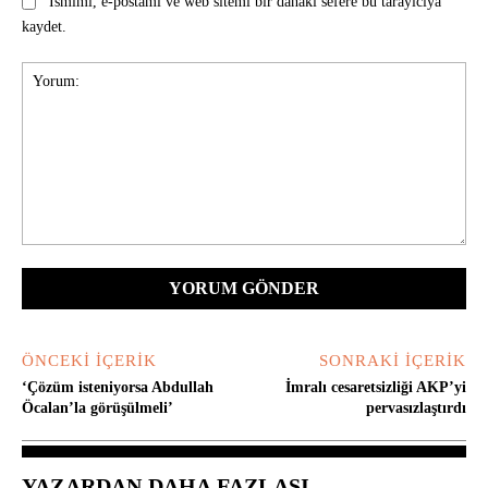
Ismimi, e-postamı ve web sitemi bir dahaki sefere bu tarayıcıya
kaydet.
Yorum:
ÖNCEKI İÇERIK
SONRAKI İÇERIK
‘Çözüm isteniyorsa Abdullah
İmralı cesaretsizliği AKP’yi
Öcalan’la görüşülmeli’
pervasızlaştırdı
YAZARDAN DAHA FAZLASI