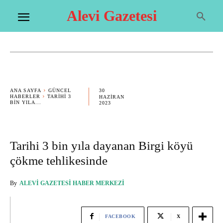
Alevi Gazetesi
30
ANA SAYFA
GÜNCEL
HABERLER
TARIHI 3
HAZIRAN
BIN YILA...
2023
Tarihi 3 bin yıla dayanan Birgi köyü
çökme tehlikesinde
By
ALEVI GAZETESI HABER MERKEZI
FACEBOOK
X