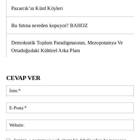
Pazarcık’ın Kürd Köyleri
Bu fırtına nereden kopuyor? BAHOZ
Demokratik Toplum Paradigmasının, Mezopotamya Ve
Ortadoğudaki Kültürel Arka Planı
CEVAP VER
İsi
E-
Pos
Web