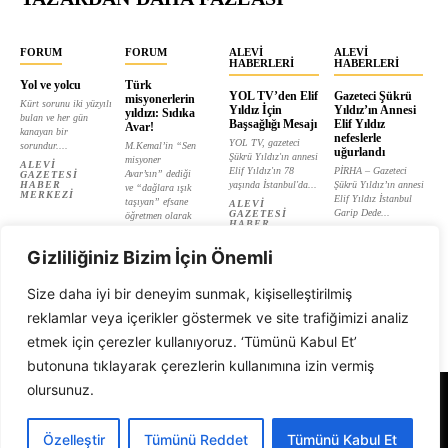
FORUM
FORUM
ALEVI
ALEVI
HABERLERI
HABERLERI
Yol ve yolcu
Türk
YOL TV’den Elif
Gazeteci Şükrü
misyonerlerin
Kürt sorunu iki yüzyılı
Yıldız İçin
Yıldız’ın Annesi
yıldızı: Sıdıka
bulan ve her gün
Başsağlığı Mesajı
Elif Yıldız
Avar!
kanayan bir
nefeslerle
YOL TV, gazeteci
sorundur....
M.Kemal’in “Sen
uğurlandı
Şükrü Yıldız'ın annesi
misyoner
ALEVI
Elif Yıldız'ın 78
PİRHA – Gazeteci
Avar’sın” dediği
GAZETESI
HABER
yaşında İstanbul'da...
Şükrü Yıldız’ın annesi
ve “dağlara ışık
MERKEZI
Elif Yıldız İstanbul
taşıyan” efsane
ALEVI
Garip Dede...
GAZETESI
öğretmen olarak
HABER
tanıtılan...
ALEVI
MERKEZI
GAZETESI
ALEVI
HABER
Gizliliğiniz Bizim İçin Önemli
GAZETESI
MERKEZI
HABER
MERKEZI
Size daha iyi bir deneyim sunmak, kişiselleştirilmiş
reklamlar veya içerikler göstermek ve site trafiğimizi analiz
etmek için çerezler kullanıyoruz. ‘Tümünü Kabul Et’
butonuna tıklayarak çerezlerin kullanımına izin vermiş
olursunuz.
Alevi Gazetesi
Özelleştir
Tümünü Reddet
Tümünü Kabul Et