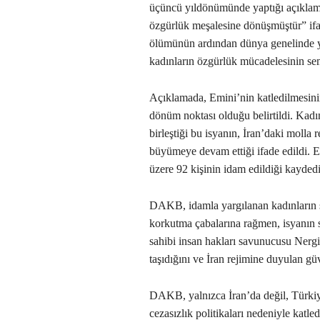
üçüncü yıldönümünde yaptığı açıklamad
özgürlük meşalesine dönüşmüştür” if
ölümünün ardından dünya genelinde ya
kadınların özgürlük mücadelesinin sem
Açıklamada, Emini’nin katledilmesini
dönüm noktası olduğu belirtildi. Kadın
birleştiği bu isyanın, İran’daki molla 
büyümeye devam ettiği ifade edildi. Ey
üzere 92 kişinin idam edildiği kaydedi
DAKB, idamla yargılanan kadınların s
korkutma çabalarına rağmen, isyanın 
sahibi insan hakları savunucusu Nergi
taşıdığını ve İran rejimine duyulan güv
DAKB, yalnızca İran’da değil, Türkiye
cezasızlık politikaları nedeniyle katl