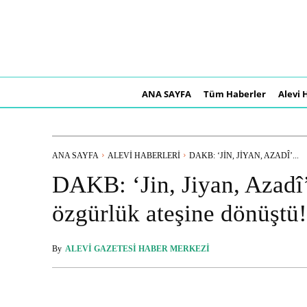
ANA SAYFA
Tüm Haberler
Alevi 
ANA SAYFA
ALEVI HABERLERI
DAKB: ‘JIN, JIYAN, AZADÎ’...
DAKB: ‘Jin, Jiyan, Azadî’ 
özgürlük ateşine dönüştü!
By
ALEVI GAZETESI HABER MERKEZI