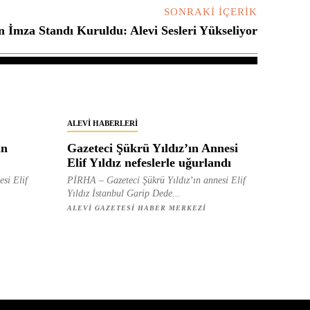
SONRAKI İÇERIK
n İmza Standı Kuruldu: Alevi Sesleri Yükseliyor
ALEVI HABERLERI
in
Gazeteci Şükrü Yıldız’ın Annesi
Elif Yıldız nefeslerle uğurlandı
esi Elif
PİRHA – Gazeteci Şükrü Yıldız’ın annesi Elif
Yıldız İstanbul Garip Dede...
ALEVI GAZETESI HABER MERKEZI