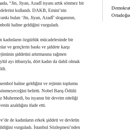
a, “Jin, Jiyan, Azadî isyanı artık sönmez bir
Demokrat
adelerini kullandı. DAKB, Emini’nin
Ortadoğud
nkı bulan ‘Jin, Jiyan, Azadî’ sloganının,
bolü haline geldiğini vurguladı.
n kadınların özgürlük mücadelesinde bir
lar ve gençlerin baskı ve şiddete karşı
rejiminin şiddetini artırmasına rağmen
lül ayı itibarıyla, dört kadın da dahil olmak
ldi.
embol haline geldiğini ve rejimin toplumu
sönmeyeceğini belirtti. Nobel Barış Ödülü
z Muhemedi, bu isyanın bir devrim niteliği
enin azaldığını ifade etti.
’de de kadınların erkek şiddeti ve devletin
edildiğini vurguladı. İstanbul Sözleşmesi’nden