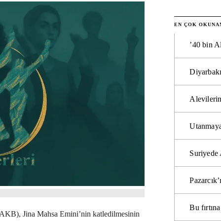
EN ÇOK OKUNA
’40 bin A
Diyarbakı
Alevilerin
Utanmaya
Suriyede 
Pazarcık’
Bu fırtı
DAKB), Jina Mahsa Emini’nin katledilmesinin