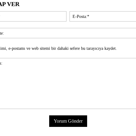
AP VER
İsim:*
imi, e-postamı ve web sitemi bir dahaki sefere bu tarayıcıya kaydet.