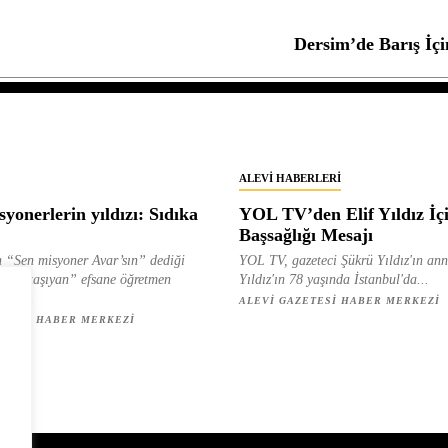
Dersim’de Barış İçi
ALEVI HABERLERI
yonerlerin yıldızı: Sıdıka
YOL TV’den Elif Yıldız İç
Başsağlığı Mesajı
 “Sen misyoner Avar’sın” dediği
YOL TV, gazeteci Şükrü Yıldız'ın ann
 ışık taşıyan” efsane öğretmen
Yıldız'ın 78 yaşında İstanbul'da...
ılan...
ALEVI GAZETESI HABER MERKEZI
ETESI HABER MERKEZI
z