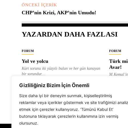
ÖNCEKI İÇERIK
CHP’nin Krizi, AKP’nin Umudu!
YAZARDAN DAHA FAZLASI
FORUM
FORUM
Yol ve yolcu
Türk mis
Avar!
Kürt sorunu iki yüzyılı bulan ve her gün kanayan
bir sorundur....
M.Kemal’in
ve “dağlara
ALEVI GAZETESI HABER MERKEZI
Gizliliğiniz Bizim İçin Önemli
olarak tanıt
ALEVI GAZ
Size daha iyi bir deneyim sunmak, kişiselleştirilmiş
reklamlar veya içerikler göstermek ve site trafiğimizi anali
etmek için çerezler kullanıyoruz. ‘Tümünü Kabul Et’
butonuna tıklayarak çerezlerin kullanımına izin vermiş
olursunuz.