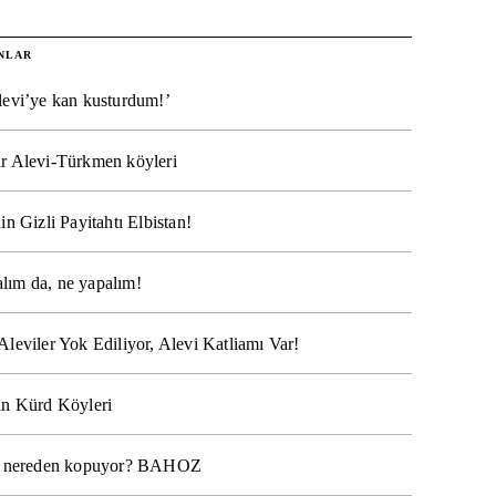
NLAR
levi’ye kan kusturdum!’
r Alevi-Türkmen köyleri
in Gizli Payitahtı Elbistan!
lım da, ne yapalım!
Aleviler Yok Ediliyor, Alevi Katliamı Var!
ın Kürd Köyleri
na nereden kopuyor? BAHOZ