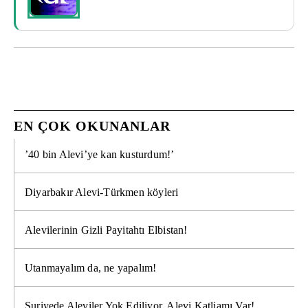
EN ÇOK OKUNANLAR
’40 bin Alevi’ye kan kusturdum!’
Diyarbakır Alevi-Türkmen köyleri
Alevilerinin Gizli Payitahtı Elbistan!
Utanmayalım da, ne yapalım!
Suriyede Aleviler Yok Ediliyor, Alevi Katliamı Var!