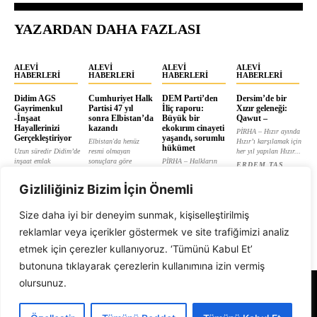
YAZARDAN DAHA FAZLASI
ALEVI
ALEVI
ALEVI
ALEVI
HABERLERI
HABERLERI
HABERLERI
HABERLERI
Didim AGS
Cumhuriyet Halk
DEM Parti’den
Dersim’de bir
Gayrimenkul
Partisi 47 yıl
İliç raporu:
Xızır geleneği:
-İnşaat
sonra Elbistan’da
Büyük bir
Qawut –
Hayallerinizi
kazandı
ekokırım cinayeti
PİRHA – Hızır ayında
Gerçekleştiriyor
yaşandı, sorumlu
Elbistan'da henüz
Hızır’ı karşılamak için
hükümet
Uzun süredir Didim’de
resmi olmayan
her yıl yapılan Hızır...
inşaat emlak
sonuçlara göre
PİRHA – Halkların
ERDEM TAŞ
gayrimenkul alanında
Cumhuriyet Halk
Eşitlik ve Demokrasi
yatırım danışmanlığı
Partisi 47 yıl...
Partisi (DEM Parti)
Gizliliğiniz Bizim İçin Önemli
yapan AGS...
Erzincan’da yaşanan...
ERDEM TAŞ
ERDEM TAŞ
ERDEM TAŞ
Size daha iyi bir deneyim sunmak, kişiselleştirilmiş
reklamlar veya içerikler göstermek ve site trafiğimizi analiz
etmek için çerezler kullanıyoruz. ‘Tümünü Kabul Et’
butonuna tıklayarak çerezlerin kullanımına izin vermiş
olursunuz.
Alevi Gazetesi