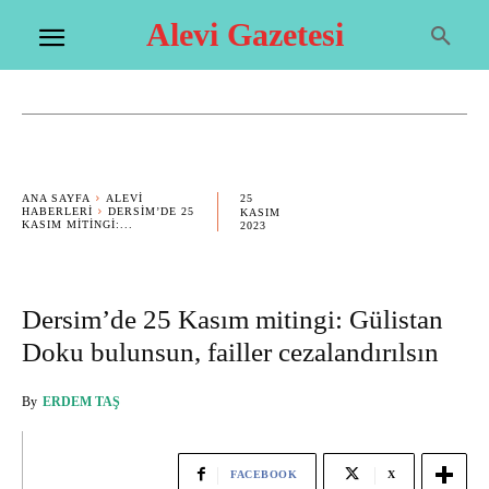
Alevi Gazetesi
25
ANA SAYFA
ALEVI
HABERLERI
DERSIM’DE 25
KASIM
KASIM MITINGI:...
2023
Dersim’de 25 Kasım mitingi: Gülistan
Doku bulunsun, failler cezalandırılsın
By
ERDEM TAŞ
FACEBOOK
X