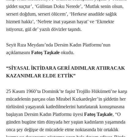
şiddet suçtur’, ‘Gülistan Doku Nerede’, ‘Mutfak senin olsun,
serseri doğdum, serseri ölücem’, ‘Herkese anadilde sağlık
hizmeti hakkı’, ‘Nefrete inat yaşasın hayat’ ve ‘Ekmekte
istiyoruz, gül de’ yazılı dövizler taşındı.
Seyit Rıza Meydanı’nda Dersim Kadın Platformu’nun
açıklamasını
Fatoş Taşkale
okudu.
“SİYASAL İKTİDARA GERİ ADIMLAR ATIIRACAK
KAZANIMLAR ELDE ETTİK”
25 Kasım 1960’ta Dominik’te faşist Trojillo Hükümeti’ne karşı
mücadelenin parçası olan Mirabel Kızkardeşler’in şiddetin her
türlüsünü yaşayarak katledilmelerini hatırlatarak konuşmasına
başlayan Dersim Kadın Platformu üyesi
Fatoş Taşkale
, “O
günden bugüne tüm dünyada her yaştan kadınların yaşamında
onca şey değişse de mücadele etme noktasında bir ortaklık