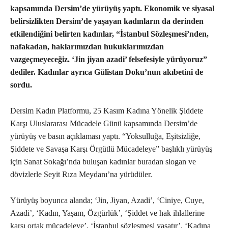
kapsamında Dersim’de yürüyüş yaptı. Ekonomik ve siyasal
belirsizlikten Dersim’de yaşayan kadınların da derinden
etkilendiğini belirten kadınlar, “İstanbul Sözleşmesi’nden,
nafakadan, haklarımızdan hukuklarımızdan
vazgeçmeyeceğiz. ‘Jin jiyan azadi’ felsefesiyle yürüyoruz”
dediler. Kadınlar ayrıca Gülistan Doku’nun akıbetini de
sordu.
Dersim Kadın Platformu, 25 Kasım Kadına Yönelik Şiddete
Karşı Uluslararası Mücadele Günü kapsamında Dersim’de
yürüyüş ve basın açıklaması yaptı. “Yoksulluğa, Eşitsizliğe,
Şiddete ve Savaşa Karşı Örgütlü Mücadeleye” başlıklı yürüyüş
için Sanat Sokağı’nda buluşan kadınlar buradan slogan ve
dövizlerle Seyit Rıza Meydanı’na yürüdüler.
Yürüyüş boyunca alanda; ‘Jin, Jiyan, Azadi’, ‘Ciniye, Cuye,
Azadi’, ‘Kadın, Yaşam, Özgürlük’, ‘Şiddet ve hak ihlallerine
karşı ortak mücadeleye’, ‘İstanbul sözleşmesi yaşatır’, ‘Kadına