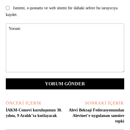
Ismimi, e-postamı ve web sitemi bir dahaki sefere bu tarayıcıya
kaydet.
Yorum:
ÖNCEKI İÇERIK
SONRAKI İÇERIK
İAKM-Cemevi kuruluşunun 30.
Alevi Bektaşi Federasyonundan
yılını, 9 Aralık’ta kutlayacak
Alevinet’e uygulanan sansüre
tepki