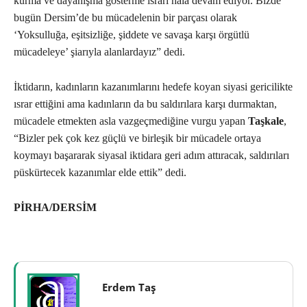
kurma ve dayanışma gösterme ısrarı hala devam ediyor. Bizde
bugün Dersim’de bu mücadelenin bir parçası olarak
‘Yoksulluğa, eşitsizliğe, şiddete ve savaşa karşı örgütlü
mücadeleye’ şiarıyla alanlardayız” dedi.
İktidarın, kadınların kazanımlarını hedefe koyan siyasi gericilikte
ısrar ettiğini ama kadınların da bu saldırılara karşı durmaktan,
mücadele etmekten asla vazgeçmediğine vurgu yapan
Taşkale
,
“Bizler pek çok kez güçlü ve birleşik bir mücadele ortaya
koymayı başararak siyasal iktidara geri adım attıracak, saldırıları
püskürtecek kazanımlar elde ettik” dedi.
PİRHA/DERSİM
Erdem Taş