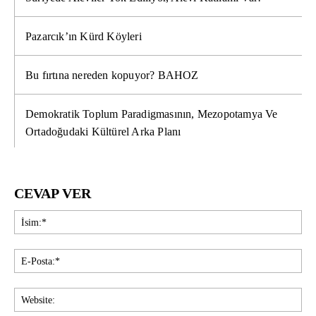
Pazarcık’ın Kürd Köyleri
Bu fırtına nereden kopuyor? BAHOZ
Demokratik Toplum Paradigmasının, Mezopotamya Ve
Ortadoğudaki Kültürel Arka Planı
CEVAP VER
İsi
E-
Pos
Web