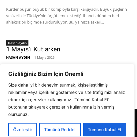
Kürtler bugün büyük bir komployla karşı karşıyadır. Büyük güçlerin
ve özellikle Türkiye’nin örgütlemek istediği ihanet, dünden beri
ahlaksız bir biçimde sürdürülüyor. Bu, yalnızca askeri...
Hasan Aydın
1 Mayıs’ı Kutlarken
HASAN AYDIN
-
1 Mayıs 2026
1 Mayıs'ı kutlarken, işçi sınıfının örgütsel sorununun yanında öncü
Gizliliğiniz Bizim İçin Önemli
örgüt sorunu da tartışılması gereken bir sorundur. Kuşkusuz 1 Mayıs,
kapitalizmin bir armağanı değildir. İşçi...
Size daha iyi bir deneyim sunmak, kişiselleştirilmiş
reklamlar veya içerikler göstermek ve site trafiğimizi analiz
etmek için çerezler kullanıyoruz. ‘Tümünü Kabul Et’
butonuna tıklayarak çerezlerin kullanımına izin vermiş
olursunuz.
Alevi Gazetesi
Özelleştir
Tümünü Reddet
Tümünü Kabul Et
© 1999 - 2026 Tüm Hakları Saklıdır. Alevi Gazetesi