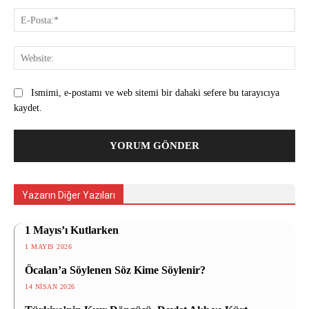
E-
Pos
Web
Ismimi, e-postamı ve web sitemi bir dahaki sefere bu tarayıcıya
kaydet.
Yazarın Diğer Yazıları
1 Mayıs’ı Kutlarken
1 MAYIS 2026
Öcalan’a Söylenen Söz Kime Söylenir?
14 NISAN 2026