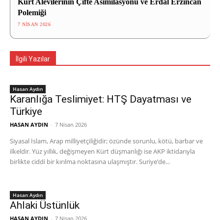
Kürt Alevilerinin Çifte Asimilasyonu ve Erdal Erzincan
Polemiği
7 NISAN 2026
İlgili Yazılar
Hasan Aydın
Karanlığa Teslimiyet: HTŞ Dayatması ve
Türkiye
HASAN AYDIN
-
7 Nisan 2026
Siyasal İslam, Arap milliyetçiliğidir; özünde sorunlu, kötü, barbar ve
ilkeldir. Yüz yıllık, değişmeyen Kürt düşmanlığı ise AKP iktidarıyla
birlikte ciddi bir kırılma noktasına ulaşmıştır. Suriye’de...
Hasan Aydın
Ahlaki Üstünlük
HASAN AYDIN
-
7 Nisan 2026