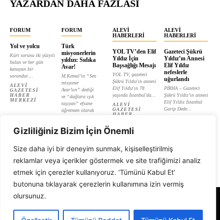
YAZARDAN DAHA FAZLASI
FORUM
FORUM
ALEVI
ALEVI
HABERLERI
HABERLERI
Yol ve yolcu
Türk
YOL TV’den Elif
Gazeteci Şükrü
misyonerlerin
Kürt sorunu iki yüzyılı
Yıldız İçin
Yıldız’ın Annesi
yıldızı: Sıdıka
bulan ve her gün
Başsağlığı Mesajı
Elif Yıldız
Avar!
kanayan bir
nefeslerle
YOL TV, gazeteci
sorundur....
M.Kemal’in “Sen
uğurlandı
Şükrü Yıldız'ın annesi
misyoner
ALEVI
Elif Yıldız'ın 78
PİRHA – Gazeteci
Avar’sın” dediği
GAZETESI
HABER
yaşında İstanbul'da...
Şükrü Yıldız’ın annesi
ve “dağlara ışık
MERKEZI
Elif Yıldız İstanbul
taşıyan” efsane
ALEVI
Garip Dede...
GAZETESI
öğretmen olarak
HABER
tanıtılan...
ALEVI
MERKEZI
GAZETESI
ALEVI
HABER
Gizliliğiniz Bizim İçin Önemli
GAZETESI
MERKEZI
HABER
MERKEZI
Size daha iyi bir deneyim sunmak, kişiselleştirilmiş
reklamlar veya içerikler göstermek ve site trafiğimizi analiz
etmek için çerezler kullanıyoruz. ‘Tümünü Kabul Et’
butonuna tıklayarak çerezlerin kullanımına izin vermiş
olursunuz.
Alevi Gazetesi