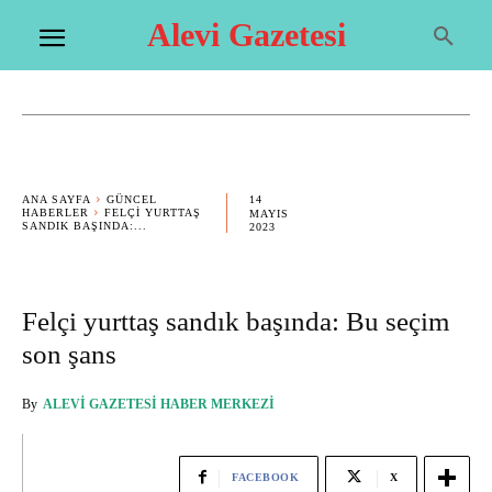
Alevi Gazetesi
14
ANA SAYFA
GÜNCEL
HABERLER
FELÇI YURTTAŞ
MAYIS
SANDIK BAŞINDA:...
2023
Felçi yurttaş sandık başında: Bu seçim
son şans
By
ALEVI GAZETESI HABER MERKEZI
FACEBOOK
X