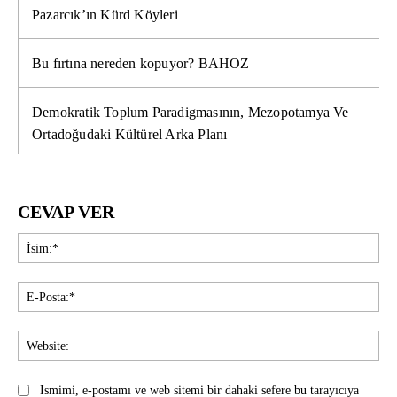
Pazarcık’ın Kürd Köyleri
Bu fırtına nereden kopuyor? BAHOZ
Demokratik Toplum Paradigmasının, Mezopotamya Ve
Ortadoğudaki Kültürel Arka Planı
CEVAP VER
İsi
E-
Pos
Web
Ismimi, e-postamı ve web sitemi bir dahaki sefere bu tarayıcıya