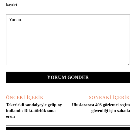
kaydet.
Yorum:
ÖNCEKI İÇERIK
SONRAKI İÇERIK
Tekerlekli sandalyeyle gelip oy
Uluslararası 403 gözlemci seçim
kullandı: Diktatörlük sona
güvenliği için sahada
ersin