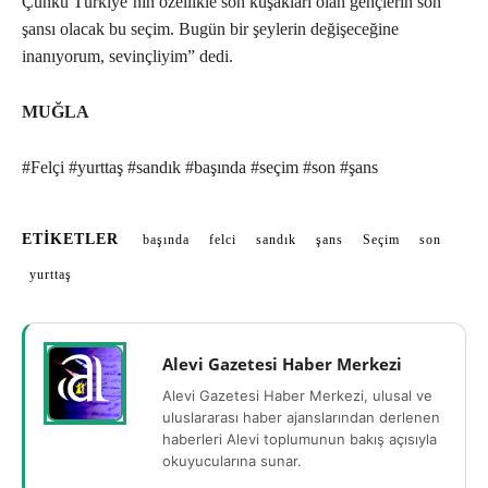
Çünkü Türkiye’nin özellikle son kuşakları olan gençlerin son
şansı olacak bu seçim. Bugün bir şeylerin değişeceğine
inanıyorum, sevinçliyim” dedi.
MUĞLA
#Felçi #yurttaş #sandık #başında #seçim #son #şans
ETIKETLER
başında
felci
sandık
şans
Seçim
son
yurttaş
Alevi Gazetesi Haber Merkezi
Alevi Gazetesi Haber Merkezi, ulusal ve
uluslararası haber ajanslarından derlenen
haberleri Alevi toplumunun bakış açısıyla
okuyucularına sunar.