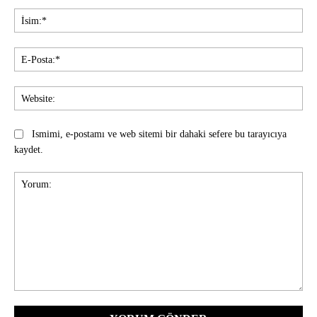
İsi
E-
Pos
Web
Ismimi, e-postamı ve web sitemi bir dahaki sefere bu tarayıcıya
kaydet.
Yorum: