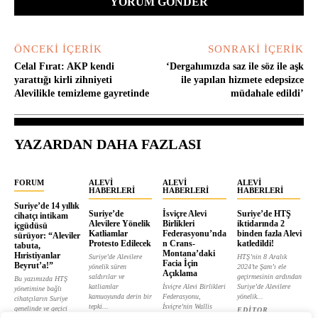
ÖNCEKI İÇERIK
SONRAKI İÇERIK
Celal Fırat: AKP kendi
‘Dergahımızda saz ile söz ile aşk
yarattığı kirli zihniyeti
ile yapılan hizmete edepsizce
Alevilikle temizleme gayretinde
müdahale edildi’
YAZARDAN DAHA FAZLASI
FORUM
ALEVI
ALEVI
ALEVI
HABERLERI
HABERLERI
HABERLERI
Suriye’de 14 yıllık
Suriye’de
İsviçre Alevi
Suriye’de HTŞ
cihatçı intikam
Alevilere Yönelik
Birlikleri
iktidarında 2
içgüdüsü
Katliamlar
Federasyonu’nda
binden fazla Alevi
sürüyor: “Aleviler
Protesto Edilecek
n Crans-
katledildi!
tabuta,
Montana’daki
Hıristiyanlar
Suriye’de Alevilere
HTŞ’nin 8 Aralık
Facia İçin
Beyrut’a!”
yönelik süren
2024’te Şam’ı ele
Açıklama
saldırılar ve
geçirmesinin ardından
Bu yazımızda HTŞ
katliamlar
İsviçre Alevi Birlikleri
Suriye’de Alevilere
yönetimine bağlı
kamuoyunda derin bir
Federasyonu,
yönelik...
cihatçıların Suriye
tepki...
İsviçre’nin Wallis
genelinde ve geçici
EDITOR
kantonunda bulunan