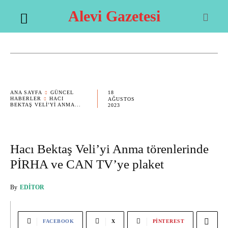
Alevi Gazetesi
18
ANA SAYFA
GÜNCEL
HABERLER
HACI
AĞUSTOS
BEKTAŞ VELI’YI ANMA...
2023
Hacı Bektaş Veli’yi Anma törenlerinde
PİRHA ve CAN TV’ye plaket
By
EDITOR
FACEBOOK
X
PINTEREST