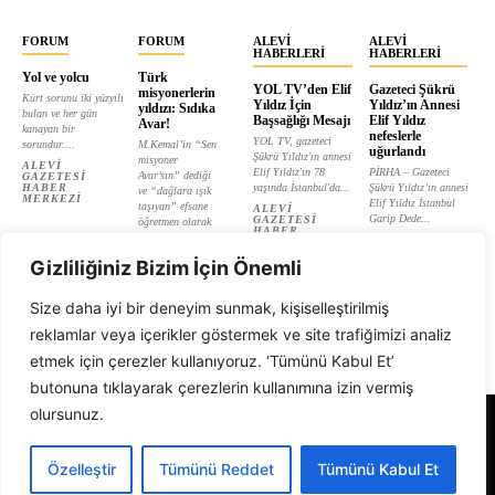
FORUM
FORUM
ALEVI
ALEVI
HABERLERI
HABERLERI
Yol ve yolcu
Türk
YOL TV’den Elif
Gazeteci Şükrü
misyonerlerin
Kürt sorunu iki yüzyılı
Yıldız İçin
Yıldız’ın Annesi
yıldızı: Sıdıka
bulan ve her gün
Başsağlığı Mesajı
Elif Yıldız
Avar!
kanayan bir
nefeslerle
YOL TV, gazeteci
sorundur....
M.Kemal’in “Sen
uğurlandı
Şükrü Yıldız'ın annesi
misyoner
ALEVI
Elif Yıldız'ın 78
PİRHA – Gazeteci
Avar’sın” dediği
GAZETESI
HABER
yaşında İstanbul'da...
Şükrü Yıldız’ın annesi
ve “dağlara ışık
MERKEZI
Elif Yıldız İstanbul
taşıyan” efsane
ALEVI
Garip Dede...
GAZETESI
öğretmen olarak
HABER
tanıtılan...
ALEVI
MERKEZI
GAZETESI
ALEVI
HABER
Gizliliğiniz Bizim İçin Önemli
GAZETESI
MERKEZI
HABER
MERKEZI
Size daha iyi bir deneyim sunmak, kişiselleştirilmiş
reklamlar veya içerikler göstermek ve site trafiğimizi analiz
etmek için çerezler kullanıyoruz. ‘Tümünü Kabul Et’
butonuna tıklayarak çerezlerin kullanımına izin vermiş
olursunuz.
Alevi Gazetesi
Özelleştir
Tümünü Reddet
Tümünü Kabul Et
© 1999 - 2026 Tüm Hakları Saklıdır. Alevi Gazetesi