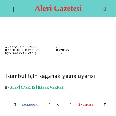
Alevi Gazetesi
20
ANA SAYFA
GÜNCEL
HABERLER
İSTANBUL
HAZIRAN
IÇIN SAĞANAK YAĞIŞ...
2023
İstanbul için sağanak yağış uyarısı
By
ALEVI GAZETESI HABER MERKEZI
FACEBOOK
X
PINTEREST