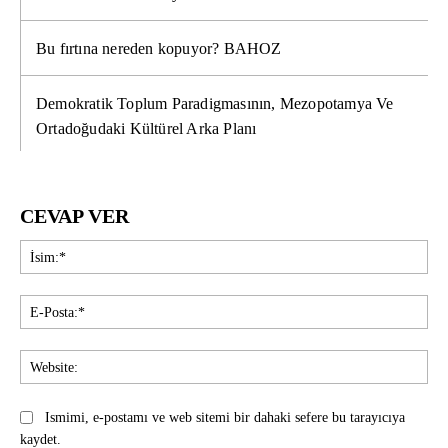
Bu fırtına nereden kopuyor? BAHOZ
Demokratik Toplum Paradigmasının, Mezopotamya Ve
Ortadoğudaki Kültürel Arka Planı
CEVAP VER
İsi
E-
Pos
Web
Ismimi, e-postamı ve web sitemi bir dahaki sefere bu tarayıcıya
kaydet.