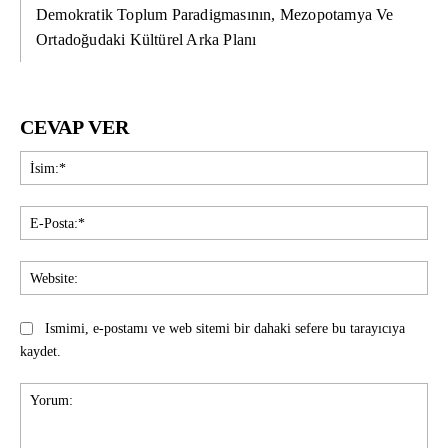
Demokratik Toplum Paradigmasının, Mezopotamya Ve
Ortadoğudaki Kültürel Arka Planı
CEVAP VER
İsi
E-
Pos
Web
Ismimi, e-postamı ve web sitemi bir dahaki sefere bu tarayıcıya
kaydet.