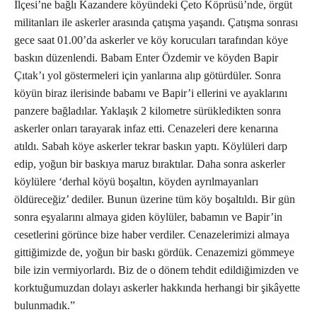
İlçesi’ne bağlı Kazandere köyündeki Çeto Köprüsü’nde, örgüt
militanları ile askerler arasında çatışma yaşandı. Çatışma sonrası
gece saat 01.00’da askerler ve köy korucuları tarafından köye
baskın düzenlendi. Babam Enter Özdemir ve köyden Bapir
Çıtak’ı yol göstermeleri için yanlarına alıp götürdüler. Sonra
köyün biraz ilerisinde babamı ve Bapir’i ellerini ve ayaklarını
panzere bağladılar. Yaklaşık 2 kilometre sürükledikten sonra
askerler onları tarayarak infaz etti. Cenazeleri dere kenarına
atıldı. Sabah köye askerler tekrar baskın yaptı. Köylüleri darp
edip, yoğun bir baskıya maruz bıraktılar. Daha sonra askerler
köylülere ‘derhal köyü boşaltın, köyden ayrılmayanları
öldüreceğiz’ dediler. Bunun üzerine tüm köy boşaltıldı. Bir gün
sonra eşyalarını almaya giden köylüler, babamın ve Bapir’in
cesetlerini görünce bize haber verdiler. Cenazelerimizi almaya
gittiğimizde de, yoğun bir baskı gördük. Cenazemizi gömmeye
bile izin vermiyorlardı. Biz de o dönem tehdit edildiğimizden ve
korktuğumuzdan dolayı askerler hakkında herhangi bir şikâyette
bulunmadık.”