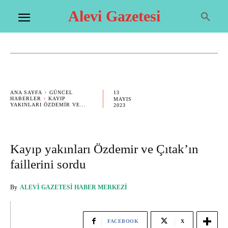
Alevi Gazetesi
13
ANA SAYFA
GÜNCEL
HABERLER
KAYIP
MAYIS
YAKINLARI ÖZDEMIR VE...
2023
Kayıp yakınları Özdemir ve Çıtak’ın
faillerini sordu
By
ALEVI GAZETESI HABER MERKEZI
FACEBOOK
X