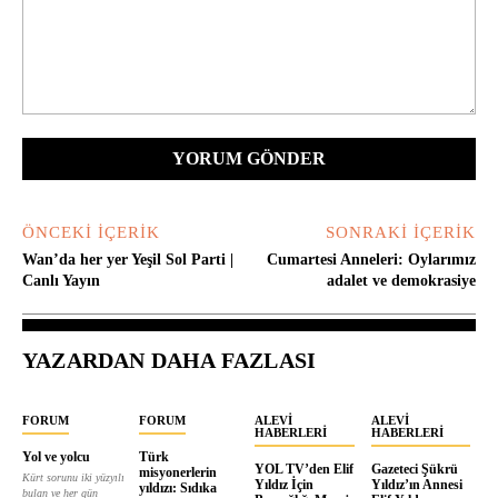
Yorum:
ÖNCEKI İÇERIK
SONRAKI İÇERIK
Wan’da her yer Yeşil Sol Parti |
Cumartesi Anneleri: Oylarımız
Canlı Yayın
adalet ve demokrasiye
YAZARDAN DAHA FAZLASI
FORUM
FORUM
ALEVI
ALEVI
HABERLERI
HABERLERI
Yol ve yolcu
Türk
YOL TV’den Elif
Gazeteci Şükrü
misyonerlerin
Kürt sorunu iki yüzyılı
Yıldız İçin
Yıldız’ın Annesi
yıldızı: Sıdıka
bulan ve her gün