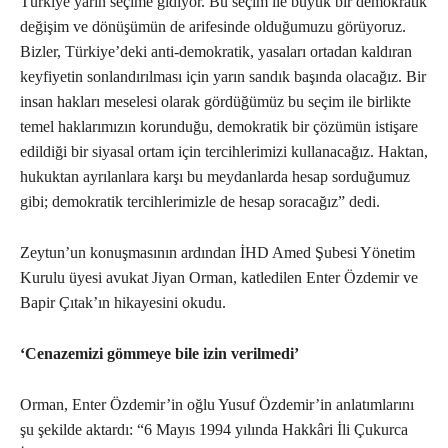
Türkiye yarın seçime gidiyor. Bu seçim ile büyük bir demokratik
değişim ve dönüşümün de arifesinde olduğumuzu görüyoruz.
Bizler, Türkiye’deki anti-demokratik, yasaları ortadan kaldıran
keyfiyetin sonlandırılması için yarın sandık başında olacağız. Bir
insan hakları meselesi olarak gördüğümüz bu seçim ile birlikte
temel haklarımızın korunduğu, demokratik bir çözümün istişare
edildiği bir siyasal ortam için tercihlerimizi kullanacağız. Haktan,
hukuktan ayrılanlara karşı bu meydanlarda hesap sorduğumuz
gibi; demokratik tercihlerimizle de hesap soracağız” dedi.
Zeytun’un konuşmasının ardından İHD Amed Şubesi Yönetim
Kurulu üyesi avukat Jiyan Orman, katledilen Enter Özdemir ve
Bapir Çıtak’ın hikayesini okudu.
‘Cenazemizi gömmeye bile izin verilmedi’
Orman, Enter Özdemir’in oğlu Yusuf Özdemir’in anlatımlarını
şu şekilde aktardı: “6 Mayıs 1994 yılında Hakkâri İli Çukurca