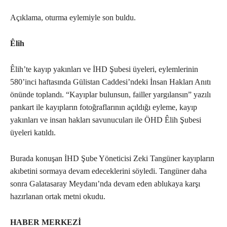
Açıklama, oturma eylemiyle son buldu.
Êlih
Êlih’te kayıp yakınları ve İHD Şubesi üyeleri, eylemlerinin
580’inci haftasında Gülistan Caddesi’ndeki İnsan Hakları Anıtı
önünde toplandı. “Kayıplar bulunsun, failler yargılansın” yazılı
pankart ile kayıpların fotoğraflarının açıldığı eyleme, kayıp
yakınları ve insan hakları savunucuları ile ÖHD Êlih Şubesi
üyeleri katıldı.
Burada konuşan İHD Şube Yöneticisi Zeki Tangüner kayıpların
akıbetini sormaya devam edeceklerini söyledi. Tangüner daha
sonra Galatasaray Meydanı’nda devam eden ablukaya karşı
hazırlanan ortak metni okudu.
HABER MERKEZİ