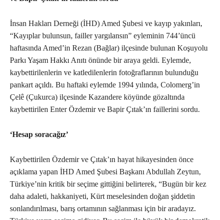
İnsan Hakları Derneği (İHD) Amed Şubesi ve kayıp yakınları,
“Kayıplar bulunsun, failler yargılansın” eyleminin 744’üncü
haftasında Amed’in Rezan (Bağlar) ilçesinde bulunan Koşuyolu
Parkı Yaşam Hakkı Anıtı önünde bir araya geldi. Eylemde,
kaybettirilenlerin ve katledilenlerin fotoğraflarının bulunduğu
pankart açıldı. Bu haftaki eylemde 1994 yılında, Colomerg’in
Çelê (Çukurca) ilçesinde Kazandere köyünde gözaltında
kaybettirilen Enter Özdemir ve Bapir Çıtak’ın faillerini sordu.
‘Hesap soracağız’
Kaybettirilen Özdemir ve Çıtak’ın hayat hikayesinden önce
açıklama yapan İHD Amed Şubesi Başkanı Abdullah Zeytun,
Türkiye’nin kritik bir seçime gittiğini belirterek, “Bugün bir kez
daha adaleti, hakkaniyeti, Kürt meselesinden doğan şiddetin
sonlandırılması, barış ortamının sağlanması için bir aradayız.