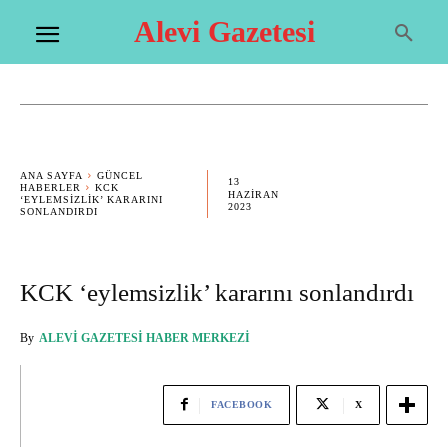
Alevi Gazetesi
ANA SAYFA
GÜNCEL
13
HABERLER
KCK
HAZIRAN
‘EYLEMSIZLIK’ KARARINI
2023
SONLANDIRDI
KCK ‘eylemsizlik’ kararını sonlandırdı
By
ALEVI GAZETESI HABER MERKEZI
FACEBOOK
X