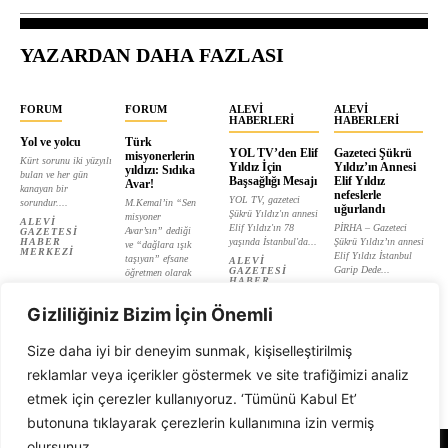
YAZARDAN DAHA FAZLASI
FORUM
FORUM
ALEVI
ALEVI
HABERLERI
HABERLERI
Yol ve yolcu
Türk
YOL TV’den Elif
Gazeteci Şükrü
misyonerlerin
Kürt sorunu iki yüzyılı
Yıldız İçin
Yıldız’ın Annesi
yıldızı: Sıdıka
bulan ve her gün
Başsağlığı Mesajı
Elif Yıldız
Avar!
kanayan bir
nefeslerle
YOL TV, gazeteci
sorundur....
M.Kemal’in “Sen
uğurlandı
Şükrü Yıldız'ın annesi
misyoner
ALEVI
Elif Yıldız'ın 78
PİRHA – Gazeteci
Avar’sın” dediği
GAZETESI
HABER
yaşında İstanbul'da...
Şükrü Yıldız’ın annesi
ve “dağlara ışık
MERKEZI
Elif Yıldız İstanbul
taşıyan” efsane
ALEVI
Garip Dede...
GAZETESI
öğretmen olarak
HABER
tanıtılan...
ALEVI
MERKEZI
GAZETESI
ALEVI
HABER
Gizliliğiniz Bizim İçin Önemli
GAZETESI
MERKEZI
HABER
MERKEZI
Size daha iyi bir deneyim sunmak, kişiselleştirilmiş
reklamlar veya içerikler göstermek ve site trafiğimizi analiz
etmek için çerezler kullanıyoruz. ‘Tümünü Kabul Et’
butonuna tıklayarak çerezlerin kullanımına izin vermiş
olursunuz.