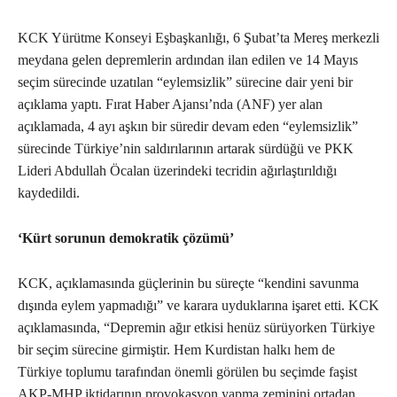
KCK Yürütme Konseyi Eşbaşkanlığı, 6 Şubat’ta Mereş merkezli
meydana gelen depremlerin ardından ilan edilen ve 14 Mayıs
seçim sürecinde uzatılan “eylemsizlik” sürecine dair yeni bir
açıklama yaptı. Fırat Haber Ajansı’nda (ANF) yer alan
açıklamada, 4 ayı aşkın bir süredir devam eden “eylemsizlik”
sürecinde Türkiye’nin saldırılarının artarak sürdüğü ve PKK
Lideri Abdullah Öcalan üzerindeki tecridin ağırlaştırıldığı
kaydedildi.
‘Kürt sorunun demokratik çözümü’
KCK, açıklamasında güçlerinin bu süreçte “kendini savunma
dışında eylem yapmadığı” ve karara uyduklarına işaret etti. KCK
açıklamasında, “Depremin ağır etkisi henüz sürüyorken Türkiye
bir seçim sürecine girmiştir. Hem Kurdistan halkı hem de
Türkiye toplumu tarafından önemli görülen bu seçimde faşist
AKP-MHP iktidarının provokasyon yapma zeminini ortadan