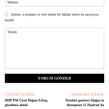
Web
Ismimi, e-postamı ve web sitemi bir dahaki sefere bu tarayıcıya
kaydet.
Yorum:
ÖNCEKI İÇERIK
SONRAKI İÇERIK
HDP PM Üyesi Doğan Erbaş,
Tutuklu gazeteci Alağaş’ın
gözaltına alındı
duruşması 15 Haziran’da